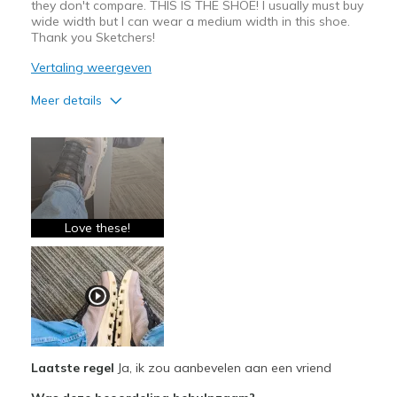
they don't compare. THIS IS THE SHOE! I usually must buy
wide width but I can wear a medium width in this shoe.
Thank you Sketchers!
Vertaling weergeven
Meer details
Pluspunten
Attractive Design
Breathe Well
Comfortable
Love these!
Beste toepassingen
Casual Wear
Width
Feels true to width
Sizing
Feels true to size
Laatste regel
Ja, ik zou aanbevelen aan een vriend
View On Shoes
Shoes are for Wearing