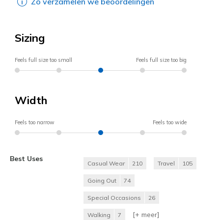
Zo verzamelen we beoordelingen
Sizing
Feels full size too small
Feels full size too big
Width
Feels too narrow
Feels too wide
Best Uses
Casual Wear
210
Travel
105
Going Out
74
Special Occasions
26
[+
meer
]
Walking
7