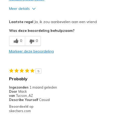
Meer details
Pluspunten
Laatste regel
Ja, ik zou aanbevelen aan een vriend
Attractive Design
Was deze beoordeling behulpzaam?
Comfortable
0
0
Stylish
Markeer deze beoordeling
Beste toepassingen
Casual Wear
5
Travel
Probably
Width
Feels true to width
Ingezonden
1 maand geleden
Door
Mack
Sizing
Feels true to size
van
Tucson, AZ
View On Shoes
Shoes are for Wearing
Describe Yourself
Casual
Beoordeeld op
skechers.com