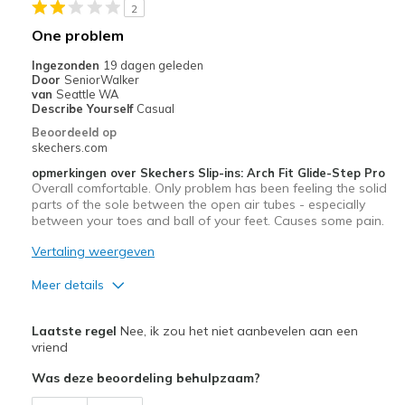
2
Casual Wear
One problem
Going Out
Ingezonden
19 dagen geleden
Door
SeniorWalker
Width
Feels true to width
van
Seattle WA
Describe Yourself
Casual
Sizing
Feels true to size
Beoordeeld op
View On Shoes
I'm Really Into Shoes
skechers.com
opmerkingen over Skechers Slip-ins: Arch Fit Glide-Step Pro
Overall comfortable. Only problem has been feeling the solid
parts of the sole between the open air tubes - especially
between your toes and ball of your feet. Causes some pain.
Vertaling weergeven
Meer details
Pluspunten
Laatste regel
Nee, ik zou het niet aanbevelen aan een
Attractive Design
vriend
Was deze beoordeling behulpzaam?
Minpunten