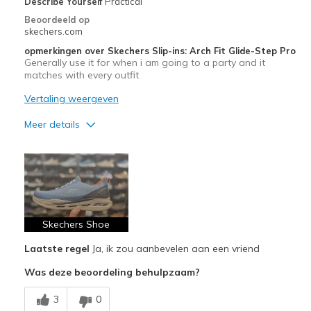
Describe Yourself
Practical
Beoordeeld op
skechers.com
opmerkingen over Skechers Slip-ins: Arch Fit Glide-Step Pro
Generally use it for when i am going to a party and it
matches with every outfit
Vertaling weergeven
Meer details
Pluspunten
Attractive Design
Breathe Well
Durable
Skechers Shoe
Laatste regel
Ja, ik zou aanbevelen aan een vriend
Stylish
Was deze beoordeling behulpzaam?
Beste toepassingen
3
0
Going Out