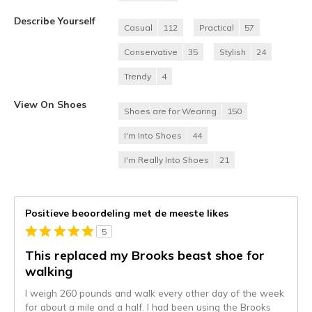
Describe Yourself
Casual
112
Practical
57
Conservative
35
Stylish
24
Trendy
4
View On Shoes
Shoes are for Wearing
150
I'm Into Shoes
44
I'm Really Into Shoes
21
Positieve beoordeling met de meeste likes
5
This replaced my Brooks beast shoe for
walking
I weigh 260 pounds and walk every other day of the week
for about a mile and a half. I had been using the Brooks