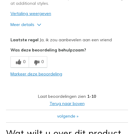
at additional styles.
Vertaling weergeven
Meer details
Pluspunten
Laatste regel
Ja, ik zou aanbevelen aan een vriend
Attractive Design
Was deze beoordeling behulpzaam?
Breathe Well
0
0
Comfortable
Markeer deze beoordeling
Stylish
Beste toepassingen
Laat beoordelingen zien
1-10
Casual Wear
Terug naar boven
Travel
volgende
»
Width
Feels true to width
Wat wilt u over dit product
Sizing
Feels true to size