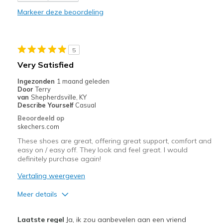
Markeer deze beoordeling
Width
Feels true to width
Sizing
Feels true to size
View On Shoes
I'm Into Shoes
5
Very Satisfied
Ingezonden
1 maand geleden
Door
Terry
van
Shepherdsville, KY
Describe Yourself
Casual
Beoordeeld op
skechers.com
These shoes are great, offering great support, comfort and
easy on / easy off. They look and feel great. I would
definitely purchase again!
Vertaling weergeven
Meer details
Pluspunten
Laatste regel
Ja, ik zou aanbevelen aan een vriend