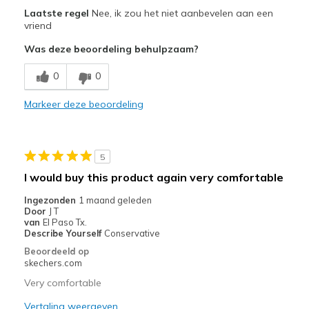
Pluspunten
Laatste regel
Nee, ik zou het niet aanbevelen aan een
Attractive Design
vriend
Was deze beoordeling behulpzaam?
Comfortable
0
0
Stylish
Markeer deze beoordeling
Beste toepassingen
Casual Wear
Width
Feels too wide
5
Sizing
Feels true to size
I would buy this product again very comfortable
View On Shoes
Shoes are for Wearing
Ingezonden
1 maand geleden
Door
J T
van
El Paso Tx.
Describe Yourself
Conservative
Beoordeeld op
skechers.com
Very comfortable
Vertaling weergeven