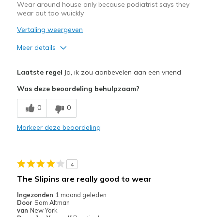
Wear around house only because podiatrist says they
wear out too wuickly
Vertaling weergeven
Meer details
Pluspunten
Laatste regel
Ja, ik zou aanbevelen aan een vriend
Attractive Design
Was deze beoordeling behulpzaam?
Comfortable
0
0
Minpunten
Markeer deze beoordeling
Wear Out Quickly
Beste toepassingen
4
Casual Wear
The Slipins are really good to wear
Width
Feels true to width
Ingezonden
1 maand geleden
Sizing
Feels half size too big
Door
Sam Altman
van
New York
View On Shoes
Shoes are for Wearing