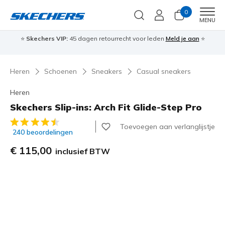
0
Men
MENU
⭐
Skechers VIP:
45 dagen retourrecht voor leden
Meld je aan
⭐
🎁
Heren
Schoenen
Sneakers
Casual sneakers
Heren
Skechers Slip-ins: Arch Fit Glide-Step Pro
4,9 van de 5 klantbeoordelingen
Toevoegen aan verlanglijstje
240 beoordelingen
€ 115,00
inclusief BTW