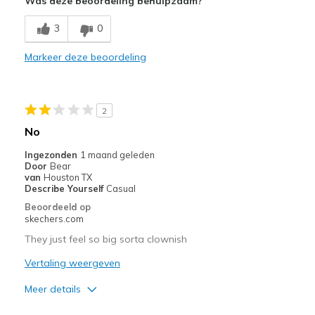
Was deze beoordeling behulpzaam?
3
0
Markeer deze beoordeling
2
No
Ingezonden
1 maand geleden
Door
Bear
van
Houston TX
Describe Yourself
Casual
Beoordeeld op
skechers.com
They just feel so big sorta clownish
Vertaling weergeven
Meer details
Pluspunten