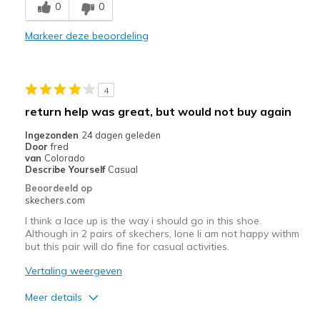
holes in sole create ridges you can feel over ti
0
0
Beste toepassingen
Markeer deze beoordeling
Casual Wear
Width
Feels true to width
4
Sizing
Feels true to size
return help was great, but would not buy again
View On Shoes
Shoes are for Wearing
Ingezonden
24 dagen geleden
Door
fred
van
Colorado
Describe Yourself
Casual
Beoordeeld op
skechers.com
I think a lace up is the way i should go in this shoe.
Although in 2 pairs of skechers, lone li am not happy withm
but this pair will do fine for casual activities.
Vertaling weergeven
Meer details