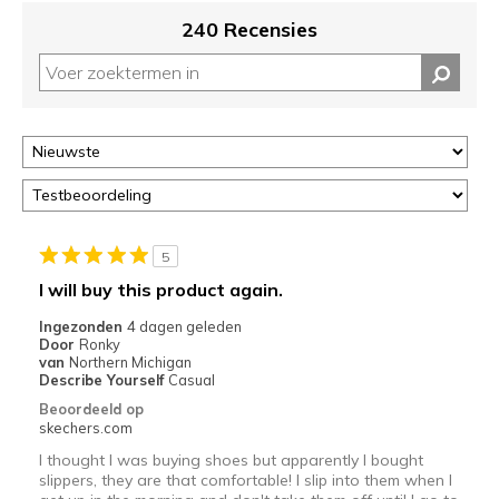
migratie
240 Recensies
controleren
op
deze
page
of
door
<a
href="javascript:location.href=location.pathname;">hier</a>
de
page
5
met
I will buy this product again.
de
Ingezonden
4 dagen geleden
migratiegeschiedenis
Door
Ronky
van
van
Northern Michigan
de
Describe Yourself
Casual
page_id
Beoordeeld op
te
skechers.com
bezoeken.
I thought I was buying shoes but apparently I bought
slippers, they are that comfortable! I slip into them when I