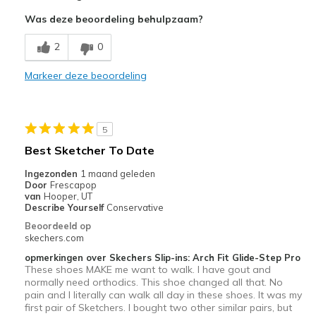
Attractive Design
Was deze beoordeling behulpzaam?
Breathe Well
2
0
Comfortable
Markeer deze beoordeling
Durable
Stylish
5
Beste toepassingen
Best Sketcher To Date
Casual Wear
Ingezonden
1 maand geleden
Door
Frescapop
Going Out
van
Hooper, UT
Describe Yourself
Conservative
Travel
Beoordeeld op
skechers.com
Width
Feels true to width
opmerkingen over Skechers Slip-ins: Arch Fit Glide-Step Pro
Sizing
Feels true to size
These shoes MAKE me want to walk. I have gout and
normally need orthodics. This shoe changed all that. No
View On Shoes
Shoes are for Wearing
pain and I literally can walk all day in these shoes. It was my
first pair of Sketchers. I bought two other similar pairs, but