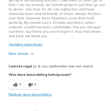
get up in the morning and don't take them off until I go to
bed. I can run errands, do outside projects and then go out
to dinner…one shoe for all. I am eighty four and have
obviously wore several brands of shoes, always function
over form. However these Sketchers cover them both
perfectly. My normal size is 10 wide and that is what I
ordered, couldn't be more comfortable. Hey you old guys
out there…buy these, you won't regret it. Your feet, knees,
and back will thank you.
Vertaling weergeven
Meer details
Pluspunten
Laatste regel
Ja, ik zou aanbevelen aan een vriend
Attractive Design
Was deze beoordeling behulpzaam?
Breathe Well
0
0
Comfortable
Markeer deze beoordeling
Stylish
Beste toepassingen