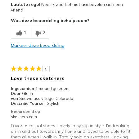
Laatste regel
Nee, ik zou het niet aanbevelen aan een
Comfortable
vriend
Was deze beoordeling behulpzaam?
Minpunten
Need Break In
1
2
Beste toepassingen
Markeer deze beoordeling
Workout
Width
Feels too narrow
5
Sizing
Feels half size too big
Love these sketchers
View On Shoes
Shoes are for Wearing
Ingezonden
1 maand geleden
Door
Glenn
van
Snowmass village, Colorado
Describe Yourself
Stylish
Beoordeeld op
skechers.com
Favorite casual shoes. Lovely easy slip in style. I'm freaking
on in and out towards my home and loved to be able to fit
them all when I walk in. Totally sold on sketchers. Looking