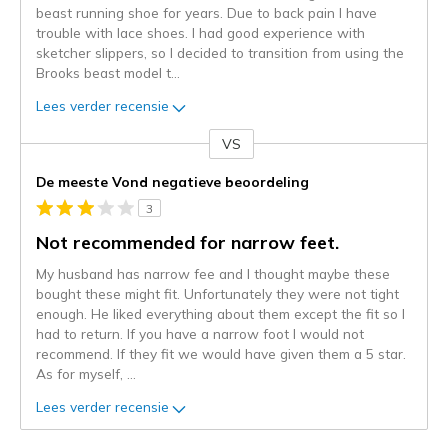
beast running shoe for years. Due to back pain I have
trouble with lace shoes. I had good experience with
sketcher slippers, so I decided to transition from using the
Brooks beast model t
...
Lees verder recensie
VS
Je
content
De meeste Vond negatieve beoordeling
wordt
3
momenteel
gemigreerd
Not recommended for narrow feet.
naar
My husband has narrow fee and I thought maybe these
de
bought these might fit. Unfortunately they were not tight
niejee
enough. He liked everything about them except the fit so I
page_id.
had to return. If you have a narrow foot I would not
Je
recommend. If they fit we would have given them a 5 star.
kunt
As for myself,
...
de
status
Lees verder recensie
van
je