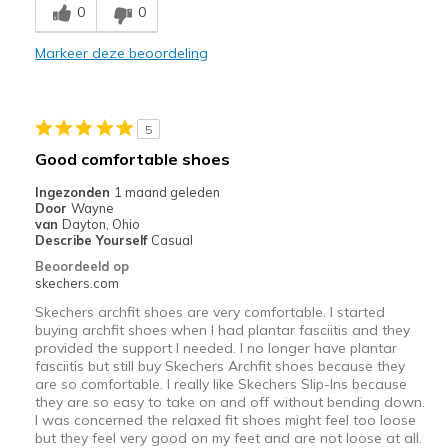
0
0
Beste toepassingen
Markeer deze beoordeling
Casual Wear
Sizing
Feels true to size
5
Good comfortable shoes
Ingezonden
1 maand geleden
Door
Wayne
van
Dayton, Ohio
Describe Yourself
Casual
Beoordeeld op
skechers.com
Skechers archfit shoes are very comfortable. I started
buying archfit shoes when I had plantar fasciitis and they
provided the support I needed. I no longer have plantar
fasciitis but still buy Skechers Archfit shoes because they
are so comfortable. I really like Skechers Slip-Ins because
they are so easy to take on and off without bending down.
I was concerned the relaxed fit shoes might feel too loose
but they feel very good on my feet and are not loose at all.