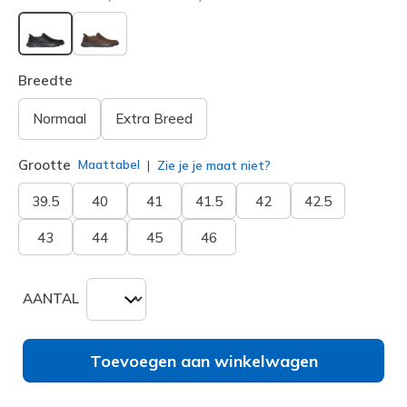
geselecteerd
Breedte
Normaal
Extra Breed
Grootte
Maattabel
Zie je je maat niet?
39.5
40
41
41.5
42
42.5
43
44
45
46
AANTAL
Toevoegen aan winkelwagen