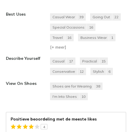
Best Uses
Casual Wear
39
Going Out
22
Special Occasions
16
Travel
16
Business Wear
1
[+
meer
]
Describe Yourself
Casual
17
Practical
15
Conservative
12
Stylish
6
View On Shoes
Shoes are for Wearing
38
I'm Into Shoes
10
Positieve beoordeling met de meeste likes
4