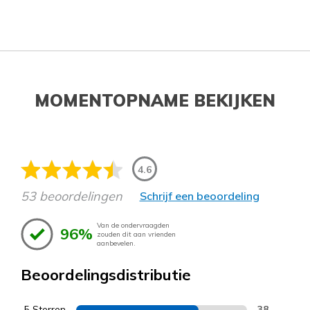
MOMENTOPNAME BEKIJKEN
4.6
53 beoordelingen
Schrijf een beoordeling
Van de ondervraagden
96%
zouden dit aan vrienden
aanbevelen.
Beoordelingsdistributie
5 Sterren
38