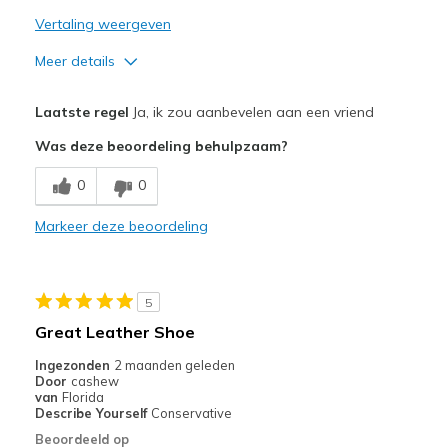
Vertaling weergeven
Meer details
Pluspunten
Laatste regel
Ja, ik zou aanbevelen aan een vriend
Attractive Design
Was deze beoordeling behulpzaam?
Breathe Well
0
0
Comfortable
Markeer deze beoordeling
Durable
Stylish
5
Beste toepassingen
Great Leather Shoe
Casual Wear
Ingezonden
2 maanden geleden
Door
cashew
Going Out
van
Florida
Describe Yourself
Conservative
Travel
Beoordeeld op