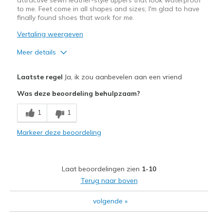
to me. Feet come in all shapes and sizes; I'm glad to have
finally found shoes that work for me.
Vertaling weergeven
Meer details
Pluspunten
Laatste regel
Ja, ik zou aanbevelen aan een vriend
Attractive Design
Was deze beoordeling behulpzaam?
Comfortable
1
1
Durable
Markeer deze beoordeling
Beste toepassingen
Casual Wear
Laat beoordelingen zien
1-10
Width
Feels true to width
Terug naar boven
Sizing
Feels true to size
volgende
»
View On Shoes
Shoes are for Wearing