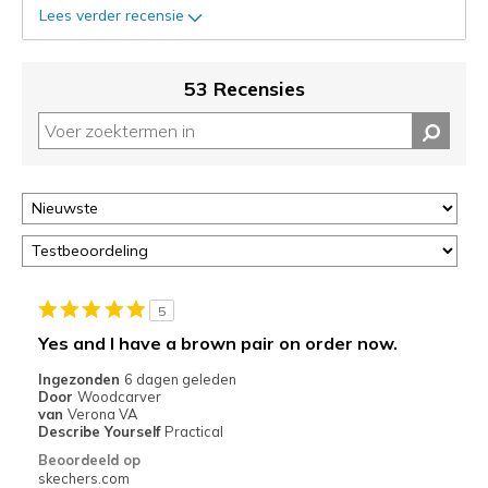
status
Lees verder recensie
van
je
migratie
53 Recensies
controleren
op
deze
page
of
door
<a
href="javascript:location.href=location.pathname;">hier</a>
de
page
5
met
Yes and I have a brown pair on order now.
de
Ingezonden
6 dagen geleden
migratiegeschiedenis
Door
Woodcarver
van
van
Verona VA
de
Describe Yourself
Practical
page_id
Beoordeeld op
te
skechers.com