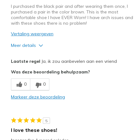
bezoeken.
I purchased the black pair and after wearing them once, I
purchased a pair in the color brown. This is the most
comfortable shoe I have EVER Worn! I have arch issues and
with these shoes there is no problem!
Vertaling weergeven
Meer details
Pluspunten
Laatste regel
Ja, ik zou aanbevelen aan een vriend
Attractive Design
Was deze beoordeling behulpzaam?
Breathe Well
0
0
Comfortable
Markeer deze beoordeling
Durable
Stylish
5
Beste toepassingen
I love these shoes!
Casual Wear