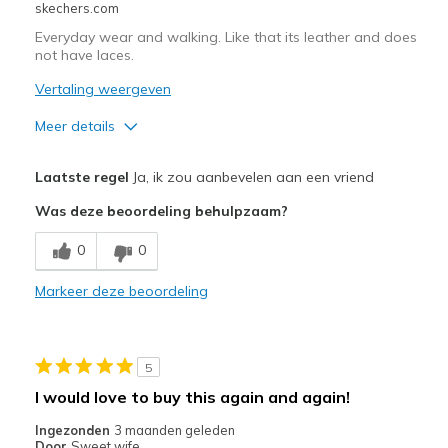
skechers.com
Width
Feels true to width
Everyday wear and walking. Like that its leather and does
Sizing
Feels true to size
not have laces.
View On Shoes
Shoes are for Wearing
Vertaling weergeven
Meer details
Pluspunten
Laatste regel
Ja, ik zou aanbevelen aan een vriend
Attractive Design
Was deze beoordeling behulpzaam?
Breathe Well
0
0
Comfortable
Markeer deze beoordeling
Durable
Stylish
5
Beste toepassingen
I would love to buy this again and again!
Casual Wear
Ingezonden
3 maanden geleden
Door
Sweet wife