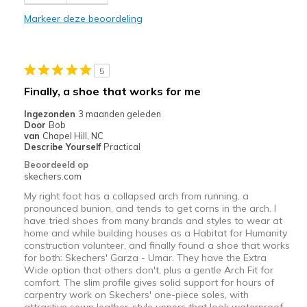
Comfortable
Markeer deze beoordeling
Durable
Stylish
5
Beste toepassingen
Finally, a shoe that works for me
Casual Wear
Ingezonden
3 maanden geleden
Door
Bob
Going Out
van
Chapel Hill, NC
Describe Yourself
Practical
Special Occasions
Beoordeeld op
skechers.com
Travel
My right foot has a collapsed arch from running, a
pronounced bunion, and tends to get corns in the arch. I
Width
Feels true to width
have tried shoes from many brands and styles to wear at
Sizing
Feels true to size
home and while building houses as a Habitat for Humanity
construction volunteer, and finally found a shoe that works
View On Shoes
I'm Into Shoes
for both: Skechers' Garza - Umar. They have the Extra
Wide option that others don't, plus a gentle Arch Fit for
comfort. The slim profile gives solid support for hours of
carpentry work on Skechers' one-piece soles, with
attractive sewn leather-style uppers that look waterproof