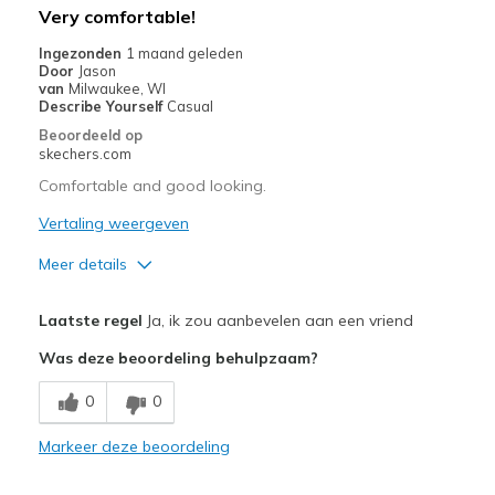
Beste toepassingen
Very comfortable!
Casual Wear
Ingezonden
1 maand geleden
Door
Jason
Going Out
van
Milwaukee, WI
Describe Yourself
Casual
Travel
Beoordeeld op
skechers.com
Width
Feels true to width
Comfortable and good looking.
Sizing
Feels true to size
Vertaling weergeven
View On Shoes
I'm Into Shoes
Meer details
Pluspunten
Laatste regel
Ja, ik zou aanbevelen aan een vriend
Attractive Design
Was deze beoordeling behulpzaam?
Comfortable
0
0
Stylish
Markeer deze beoordeling
Width
Feels true to width