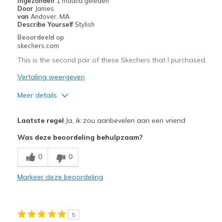
Ingezonden
1 maand geleden
Door
James
Going Out
van
Andover, MA
Describe Yourself
Stylish
Special Occasions
Beoordeeld op
skechers.com
Travel
This is the second pair of these Skechers that I purchased.
Width
Feels true to width
Vertaling weergeven
Sizing
Feels true to size
Meer details
View On Shoes
I'm Into Shoes
Pluspunten
Laatste regel
Ja, ik zou aanbevelen aan een vriend
Attractive Design
Was deze beoordeling behulpzaam?
Breathe Well
0
0
Comfortable
Markeer deze beoordeling
Durable
Stylish
5