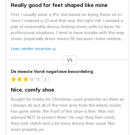
Really good for feet shaped like mine
First: I usually wear a 9½, but based on trying these on in-
store I ordered a 10 and that was the right call. I needed a
pair of reasonably dressy-looking shoes with no laces for
professional situations. I tend to have trouble with the way
shoes (especially dress shoes) fit, because I have relative
...
Lees verder recensie
VS
Je
content
De meeste Vond negatieve beoordeling
wordt
3
momenteel
gemigreerd
Nice, comfy shoe
naar
Bought for hubby for Christmas, used protector on them as
de
I always do but all of the heel area from the elastic insets
niejee
has gone white, the front of the shoe is fine. Was not
page_id.
advised NOT to protect them. He says they feel comfy,
Je
they look stylish and a bit more dressy than usual. Not
kunt
worn properly ye
...
de