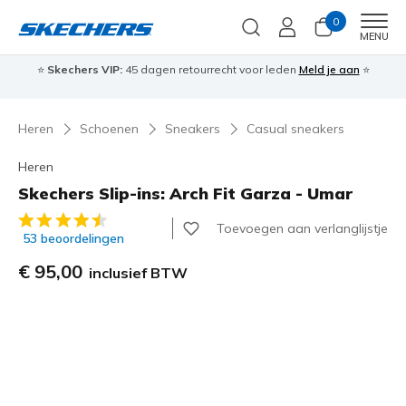
0
Men
MENU
⭐
Skechers VIP:
45 dagen retourrecht voor leden
Meld je aan
⭐
🎁
Heren
Schoenen
Sneakers
Casual sneakers
Heren
Skechers Slip-ins: Arch Fit Garza - Umar
4 van de 5 klantbeoordelingen
Toevoegen aan verlanglijstje
53 beoordelingen
€ 95,00
inclusief BTW