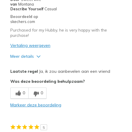
Width
Feels true to width
van
Montana
Describe Yourself
Casual
Sizing
Feels true to size
Beoordeeld op
View On Shoes
Shoes are for Wearing
skechers.com
Purchased for my Hubby, he is very happy with the
purchase!
Vertaling weergeven
Meer details
Pluspunten
Laatste regel
Ja, ik zou aanbevelen aan een vriend
Attractive Design
Was deze beoordeling behulpzaam?
Comfortable
0
0
Stylish
Markeer deze beoordeling
Beste toepassingen
Casual Wear
5