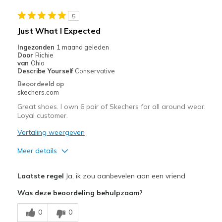
Sizing
Feels true to size
View On Shoes
Shoes are for Wearing
5
Just What I Expected
Ingezonden
1 maand geleden
Door
Richie
van
Ohio
Describe Yourself
Conservative
Beoordeeld op
skechers.com
Great shoes. I own 6 pair of Skechers for all around wear.
Loyal customer.
Vertaling weergeven
Meer details
Pluspunten
Laatste regel
Ja, ik zou aanbevelen aan een vriend
Attractive Design
Was deze beoordeling behulpzaam?
Comfortable
0
0