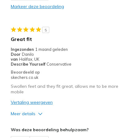
Beste toepassingen
Markeer deze beoordeling
Casual Wear
Width
Feels true to width
5
Sizing
Feels true to size
Great fit
View On Shoes
Shoes are for Wearing
Ingezonden
1 maand geleden
Door
Danilo
van
Halifax, UK
Describe Yourself
Conservative
Beoordeeld op
skechers.co.uk
Swollen feet and they fit great, allows me to be more
mobile
Vertaling weergeven
Meer details
Pluspunten
Was deze beoordeling behulpzaam?
Comfortable