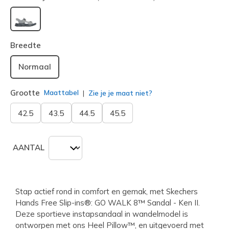
geselecteerd
Breedte
Normaal
Grootte
Maattabel
Zie je je maat niet?
42.5
43.5
44.5
45.5
AANTAL
Stap actief rond in comfort en gemak, met Skechers
Hands Free Slip-ins®: GO WALK 8™ Sandal - Ken II.
Deze sportieve instapsandaal in wandelmodel is
ontworpen met ons Heel Pillow™, en uitgevoerd met