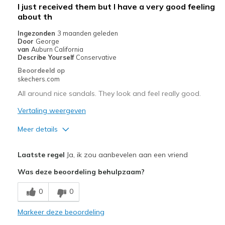
Width
Feels true to width
I just received them but I have a very good feeling
Sizing
Feels true to size
about th
View On Shoes
Shoes are for Wearing
Ingezonden
3 maanden geleden
Door
George
van
Auburn California
Describe Yourself
Conservative
Beoordeeld op
skechers.com
All around nice sandals. They look and feel really good.
Vertaling weergeven
Meer details
Pluspunten
Laatste regel
Ja, ik zou aanbevelen aan een vriend
Attractive Design
Was deze beoordeling behulpzaam?
Comfortable
0
0
Beste toepassingen
Markeer deze beoordeling
Casual Wear