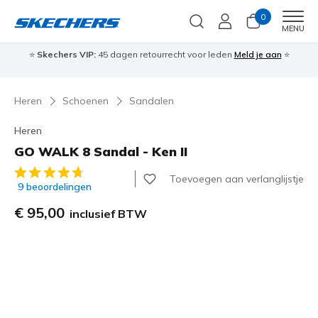
0
Men
MENU
⭐
Skechers VIP:
45 dagen retourrecht voor leden
Meld je aan
⭐
🎁
Heren
Schoenen
Sandalen
Heren
GO WALK 8 Sandal - Ken II
4,1 van de 5 klantbeoordelingen
Toevoegen aan verlanglijstje
9 beoordelingen
€ 95,00
inclusief BTW