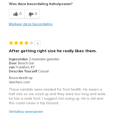
Was deze beoordeling behulpzaam?
Breathe Well
0
0
Comfortable
Markeer deze beoordeling
Durable
Stylish
4
Beste toepassingen
After getting right size he really likes them.
Casual Wear
Ingezonden
2 maanden geleden
Door
Beach Gal
Travel
van
Frankfort, KY
Describe Yourself
Casual
Width
Feels true to width
Beoordeeld op
skechers.com
Sizing
Feels true to size
View On Shoes
I'm Into Shoes
These sandals were needed for foot health. He wears a
half size so we sized up and they were too long and wide,
he has a wide foot. I suggest not sizing up. He is old and
this could cause a trip hazard.
Vertaling weergeven