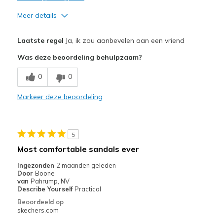
Meer details
Pluspunten
Laatste regel
Ja, ik zou aanbevelen aan een vriend
Attractive Design
Was deze beoordeling behulpzaam?
Comfortable
0
0
Minpunten
Markeer deze beoordeling
They do run big, do not size up for half sizes
Sizing
Feels half size too big
5
View On Shoes
Shoes are for Wearing
Most comfortable sandals ever
Ingezonden
2 maanden geleden
Door
Boone
van
Pahrump, NV
Describe Yourself
Practical
Beoordeeld op
skechers.com