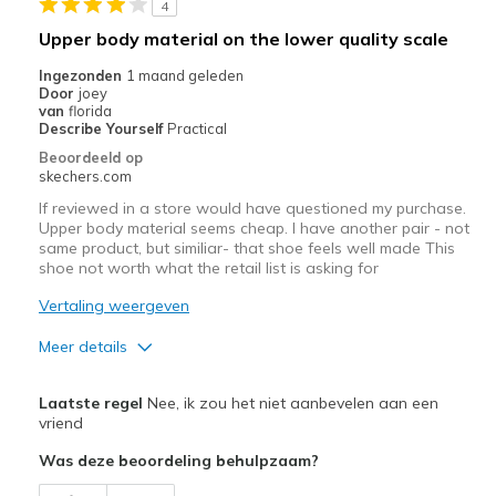
4
Upper body material on the lower quality scale
Ingezonden
1 maand geleden
Door
joey
van
florida
Describe Yourself
Practical
Beoordeeld op
skechers.com
If reviewed in a store would have questioned my purchase.
Upper body material seems cheap. I have another pair - not
same product, but similiar- that shoe feels well made This
shoe not worth what the retail list is asking for
Vertaling weergeven
Meer details
Pluspunten
Laatste regel
Nee, ik zou het niet aanbevelen aan een
Breathe Well
vriend
Was deze beoordeling behulpzaam?
Minpunten