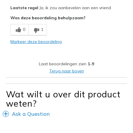
Pluspunten
Laatste regel
Ja, ik zou aanbevelen aan een vriend
Breathe Well
Was deze beoordeling behulpzaam?
Comfortable
0
1
Minpunten
Markeer deze beoordeling
Poor Cushioning
Beste toepassingen
Laat beoordelingen zien
1-9
For going out to do short errands
Terug naar boven
Width
Feels true to width
Sizing
Feels true to size
Wat wilt u over dit product
View On Shoes
Shoes are for Wearing
weten?
Ask a Question