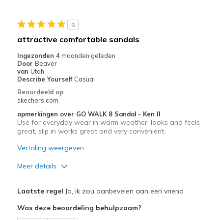
Width
Feels true to width
5
Sizing
Feels true to size
attractive comfortable sandals
View On Shoes
I'm Into Shoes
Ingezonden
4 maanden geleden
Door
Beaver
van
Utah
Describe Yourself
Casual
Beoordeeld op
skechers.com
opmerkingen over GO WALK 8 Sandal - Ken II
Use for everyday wear in warm weather, looks and feels
great, slip in works great and very convenient.
Vertaling weergeven
Meer details
Pluspunten
Laatste regel
Ja, ik zou aanbevelen aan een vriend
Attractive Design
Was deze beoordeling behulpzaam?
Comfortable