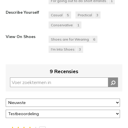
For going out to do short errands
1
Describe Yourself
Casual
5
Practical
3
Conservative
1
View On Shoes
Shoes are for Wearing
6
I'm Into Shoes
3
9 Recensies