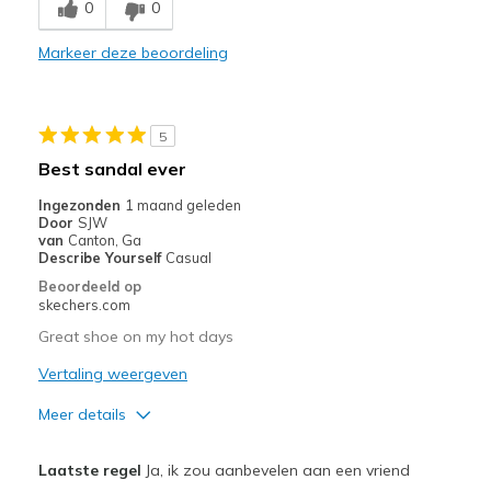
Poor Quality
0
0
Beste toepassingen
Markeer deze beoordeling
Casual Wear
Width
Feels true to width
5
Sizing
Feels true to size
Best sandal ever
View On Shoes
Shoes are for Wearing
Ingezonden
1 maand geleden
Door
SJW
van
Canton, Ga
Describe Yourself
Casual
Beoordeeld op
skechers.com
Great shoe on my hot days
Vertaling weergeven
Meer details
Pluspunten
Laatste regel
Ja, ik zou aanbevelen aan een vriend
Attractive Design