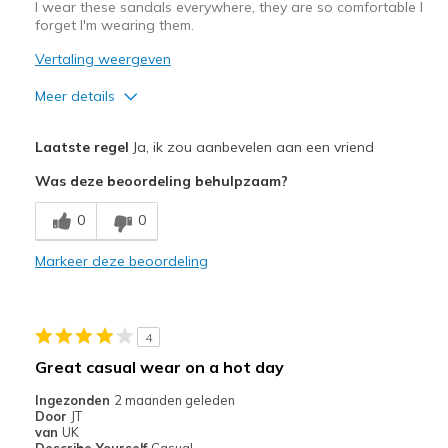
I wear these sandals everywhere, they are so comfortable I
forget I'm wearing them.
Vertaling weergeven
Meer details
Pluspunten
Laatste regel
Ja, ik zou aanbevelen aan een vriend
Attractive Design
Was deze beoordeling behulpzaam?
Comfortable
0
0
Beste toepassingen
Markeer deze beoordeling
Casual Wear
Going Out
4
Special Occasions
Great casual wear on a hot day
Travel
Ingezonden
2 maanden geleden
Door
JT
Width
Feels true to width
van
UK
Describe Yourself
Casual