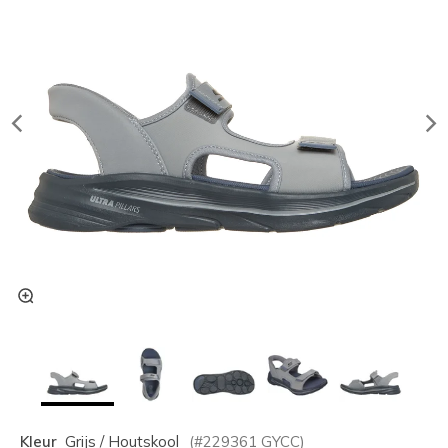
Kleur
Grijs / Houtskool
(#
229361
GYCC
)