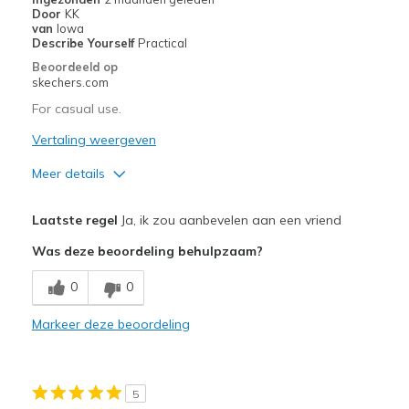
Sizing
Feels true to size
Door
KK
van
Iowa
View On Shoes
Shoes are for Wearing
Describe Yourself
Practical
Beoordeeld op
skechers.com
For casual use.
Vertaling weergeven
Meer details
Pluspunten
Laatste regel
Ja, ik zou aanbevelen aan een vriend
Attractive Design
Was deze beoordeling behulpzaam?
Comfortable
0
0
Durable
Markeer deze beoordeling
Beste toepassingen
Casual Wear
5