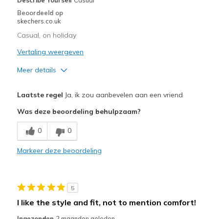
Sizing
Feels half size too big
Beoordeeld op
View On Shoes
Shoes are for Wearing
skechers.co.uk
Casual, on holiday
Vertaling weergeven
Meer details
Pluspunten
Laatste regel
Ja, ik zou aanbevelen aan een vriend
Comfortable
Was deze beoordeling behulpzaam?
Minpunten
0
0
too soon to comment
Markeer deze beoordeling
Beste toepassingen
Casual Wear
5
Travel
I like the style and fit, not to mention comfort!
Width
Feels true to width
Ingezonden
2 maanden geleden