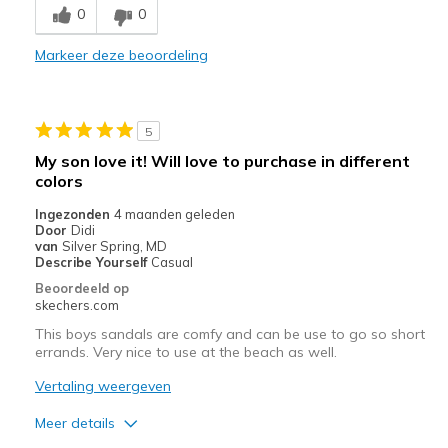
0
0
Stylish
Markeer deze beoordeling
Beste toepassingen
Casual Wear
5
Width
Feels true to width
My son love it! Will love to purchase in different
Sizing
Feels true to size
colors
View On Shoes
I'm Into Shoes
Ingezonden
4 maanden geleden
Door
Didi
van
Silver Spring, MD
Describe Yourself
Casual
Beoordeeld op
skechers.com
This boys sandals are comfy and can be use to go so short
errands. Very nice to use at the beach as well.
Vertaling weergeven
Meer details