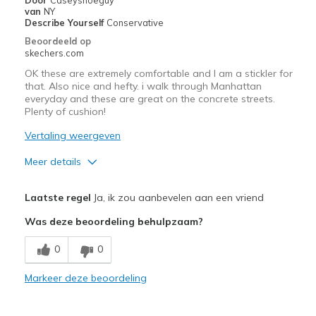
van
NY
Describe Yourself
Conservative
Beoordeeld op
skechers.com
OK these are extremely comfortable and I am a stickler for
that. Also nice and hefty. i walk through Manhattan
everyday and these are great on the concrete streets.
Plenty of cushion!
Vertaling weergeven
Meer details
Pluspunten
Laatste regel
Ja, ik zou aanbevelen aan een vriend
Attractive Design
Was deze beoordeling behulpzaam?
Comfortable
0
0
Durable
Markeer deze beoordeling
Beste toepassingen
Casual Wear