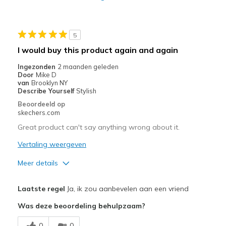
Durable
Stylish
5
Beste toepassingen
I would buy this product again and again
Casual Wear
Ingezonden
2 maanden geleden
Door
Mike D
Going Out
van
Brooklyn NY
Describe Yourself
Stylish
Special Occasions
Beoordeeld op
skechers.com
Width
Feels true to width
Great product can't say anything wrong about it.
Sizing
Feels true to size
Vertaling weergeven
View On Shoes
I'm Really Into Shoes
Meer details
Pluspunten
Laatste regel
Ja, ik zou aanbevelen aan een vriend
Attractive Design
Was deze beoordeling behulpzaam?
Breathe Well
0
0