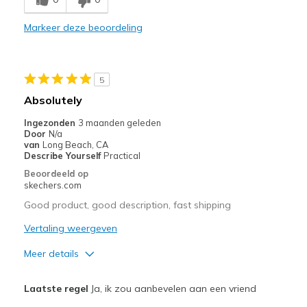
Comfortable
Markeer deze beoordeling
Durable
Stylish
5
Beste toepassingen
Absolutely
Casual Wear
Ingezonden
3 maanden geleden
Door
N/a
Going Out
van
Long Beach, CA
Describe Yourself
Practical
Special Occasions
Beoordeeld op
skechers.com
Width
Feels true to width
Good product, good description, fast shipping
Sizing
Feels true to size
Vertaling weergeven
View On Shoes
I'm Into Shoes
Meer details
Pluspunten
Laatste regel
Ja, ik zou aanbevelen aan een vriend
Attractive Design