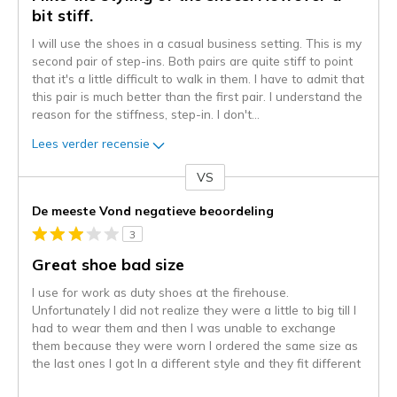
bit stiff.
I will use the shoes in a casual business setting. This is my
second pair of step-ins. Both pairs are quite stiff to point
that it's a little difficult to walk in them. I have to admit that
this pair is much better than the first pair. I understand the
reason for the stiffness, step-in. I don't
...
Lees verder recensie
VS
Je
content
De meeste Vond negatieve beoordeling
wordt
3
momenteel
gemigreerd
Great shoe bad size
naar
I use for work as duty shoes at the firehouse.
de
Unfortunately I did not realize they were a little to big till I
niejee
had to wear them and then I was unable to exchange
page_id.
them because they were worn I ordered the same size as
Je
the last ones I got In a different style and they fit different
kunt
de