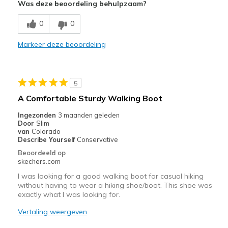
Was deze beoordeling behulpzaam?
Comfortable
0
0
Durable
Markeer deze beoordeling
Beste toepassingen
Casual Wear
5
Width
Feels true to width
A Comfortable Sturdy Walking Boot
Sizing
Feels true to size
Ingezonden
3 maanden geleden
View On Shoes
Shoes are for Wearing
Door
Slim
van
Colorado
Describe Yourself
Conservative
Beoordeeld op
skechers.com
I was looking for a good walking boot for casual hiking
without having to wear a hiking shoe/boot. This shoe was
exactly what I was looking for.
Vertaling weergeven