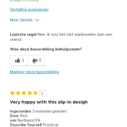
Vertaling weergeven
Meer details
Pluspunten
Laatste regel
Nee, ik zou het niet aanbevelen aan een
Attractive Design
vriend
Was deze beoordeling behulpzaam?
Breathe Well
1
0
Comfortable
Durable
Markeer deze beoordeling
Stylish
5
Beste toepassingen
Very happy with this slip-in desigh
Casual Wear
Ingezonden
3 maanden geleden
Going Out
Door
Rich
van
Northeast PA
Travel
Describe Yourself
Practical