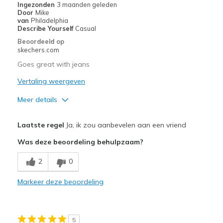
Ingezonden
3 maanden geleden
Door
Mike
van
Philadelphia
Describe Yourself
Casual
Beoordeeld op
skechers.com
Goes great with jeans
Vertaling weergeven
Meer details
Pluspunten
Laatste regel
Ja, ik zou aanbevelen aan een vriend
Attractive Design
Was deze beoordeling behulpzaam?
Breathe Well
2
0
Comfortable
Markeer deze beoordeling
Beste toepassingen
Casual Wear
5