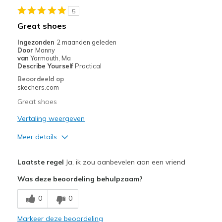
5
Width
Feels true to width
Great shoes
Sizing
Feels half size too big
Ingezonden
2 maanden geleden
View On Shoes
Shoes are for Wearing
Door
Manny
van
Yarmouth, Ma
Describe Yourself
Practical
Beoordeeld op
skechers.com
Great shoes
Vertaling weergeven
Meer details
Pluspunten
Laatste regel
Ja, ik zou aanbevelen aan een vriend
Attractive Design
Was deze beoordeling behulpzaam?
Breathe Well
0
0
Comfortable
Markeer deze beoordeling