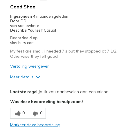
Width
Feels true to width
Good Shoe
Sizing
Feels true to size
Ingezonden
4 maanden geleden
View On Shoes
Shoes are for Wearing
Door
DD
van
somewhere
Describe Yourself
Casual
Beoordeeld op
skechers.com
My feet are small, i needed 7's but they stopped at 7 1/2.
Otherwise they felt good
Vertaling weergeven
Meer details
Pluspunten
Laatste regel
Ja, ik zou aanbevelen aan een vriend
Comfortable
Was deze beoordeling behulpzaam?
Durable
0
0
Minpunten
Markeer deze beoordeling
Need Break In