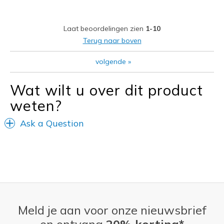
Beste toepassingen
Laat beoordelingen zien
1-10
Casual Wear
Terug naar boven
Width
Feels true to width
volgende
»
Sizing
Feels full size too big
View On Shoes
Shoes are for Wearing
Wat wilt u over dit product
weten?
Ask a Question
Meld je aan voor onze nieuwsbrief
en ontvang
20% korting*