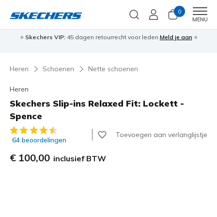
0
Men
MENU
⭐
Skechers VIP:
45 dagen retourrecht voor leden
Meld je aan
⭐
🎁
Heren
Schoenen
Nette schoenen
Heren
Skechers Slip-ins Relaxed Fit: Lockett -
Spence
4,9 van de 5 klantbeoordelingen
Toevoegen aan verlanglijstje
64 beoordelingen
€ 100,00
inclusief BTW