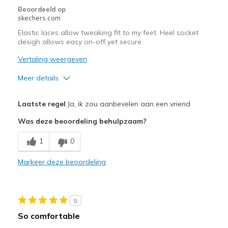
Beoordeeld op
Width
Feels true to width
skechers.com
Sizing
Feels true to size
Elastic laces allow tweaking fit to my feet. Heel socket
desigh allows easy on-off yet secure.
View On Shoes
Shoes are for Wearing
Vertaling weergeven
Meer details
Pluspunten
Laatste regel
Ja, ik zou aanbevelen aan een vriend
Combination of elastic laces and built-up heel
Was deze beoordeling behulpzaam?
Comfortable
1
0
Width
Feels true to width
Markeer deze beoordeling
Sizing
Feels true to size
View On Shoes
Shoes are for Wearing
5
So comfortable