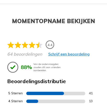
MOMENTOPNAME BEKIJKEN
4.4
64 beoordelingen
Schrijf een beoordeling
Van de ondervraagden
88%
zouden dit aan vrienden
aanbevelen.
Beoordelingsdistributie
5 Sterren
41
4 Sterren
13