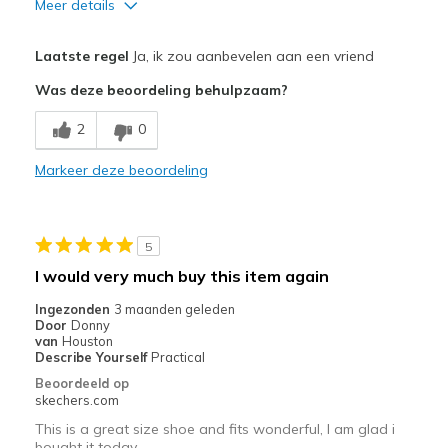
Meer details
Pluspunten
Laatste regel
Ja, ik zou aanbevelen aan een vriend
Attractive Design
Was deze beoordeling behulpzaam?
Comfortable
2
0
Durable
Markeer deze beoordeling
Stylish
Beste toepassingen
5
Going Out
I would very much buy this item again
Hiking
Ingezonden
3 maanden geleden
Door
Donny
Travel
van
Houston
Describe Yourself
Practical
Width
Feels true to width
Beoordeeld op
skechers.com
Sizing
Feels true to size
View On Shoes
I'm Into Shoes
This is a great size shoe and fits wonderful, I am glad i
bought it today