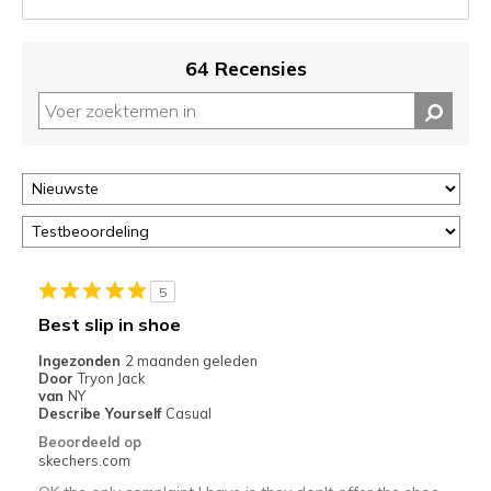
status
van
je
64 Recensies
migratie
controleren
op
deze
page
of
door
<a
href="javascript:location.href=location.pathname;">hier</a>
de
5
page
Best slip in shoe
met
de
Ingezonden
2 maanden geleden
Door
Tryon Jack
migratiegeschiedenis
van
NY
van
Describe Yourself
Casual
de
Beoordeeld op
page_id
skechers.com
te