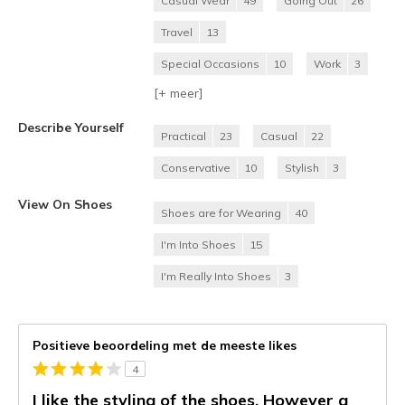
Casual Wear
49
Going Out
26
Travel
13
Special Occasions
10
Work
3
[+
meer
]
Describe Yourself
Practical
23
Casual
22
Conservative
10
Stylish
3
View On Shoes
Shoes are for Wearing
40
I'm Into Shoes
15
I'm Really Into Shoes
3
Positieve beoordeling met de meeste likes
4
I like the styling of the shoes. However a