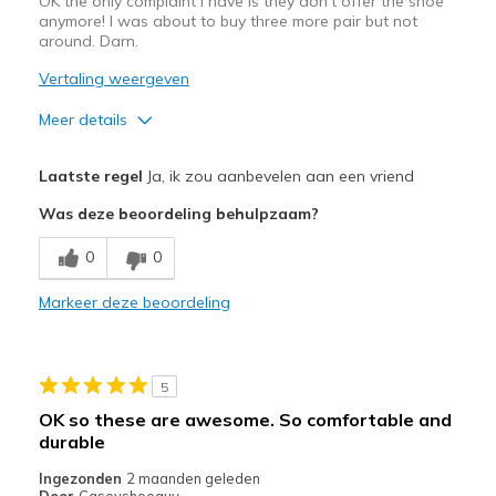
OK the only complaint I have is they don't offer the shoe
bezoeken.
anymore! I was about to buy three more pair but not
around. Darn.
Vertaling weergeven
Meer details
Pluspunten
Laatste regel
Ja, ik zou aanbevelen aan een vriend
Attractive Design
Was deze beoordeling behulpzaam?
Beste toepassingen
0
0
Casual Wear
Markeer deze beoordeling
Width
Feels true to width
Sizing
Feels half size too big
View On Shoes
Shoes are for Wearing
5
OK so these are awesome. So comfortable and
durable
Ingezonden
2 maanden geleden
Door
Caseyshoeguy