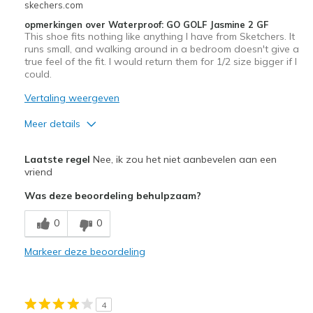
skechers.com
te
opmerkingen over Waterproof: GO GOLF Jasmine 2 GF
bezoeken.
This shoe fits nothing like anything I have from Sketchers. It
runs small, and walking around in a bedroom doesn't give a
true feel of the fit. I would return them for 1/2 size bigger if I
could.
Vertaling weergeven
Meer details
Pluspunten
Laatste regel
Nee, ik zou het niet aanbevelen aan een
Attractive Design
vriend
Was deze beoordeling behulpzaam?
Durable
0
0
Stylish
Markeer deze beoordeling
Minpunten
Need Break In
Width
Feels too narrow
4