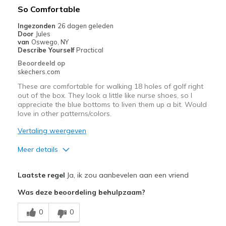
Sizing
Feels half size too small
So Comfortable
View On Shoes
I'm Into Shoes
Ingezonden
26 dagen geleden
Door
Jules
van
Oswego, NY
Describe Yourself
Practical
Beoordeeld op
skechers.com
These are comfortable for walking 18 holes of golf right
out of the box. They look a little like nurse shoes, so I
appreciate the blue bottoms to liven them up a bit. Would
love in other patterns/colors.
Vertaling weergeven
Meer details
Pluspunten
Laatste regel
Ja, ik zou aanbevelen aan een vriend
Comfortable
Was deze beoordeling behulpzaam?
Durable
0
0
Width
Feels true to width