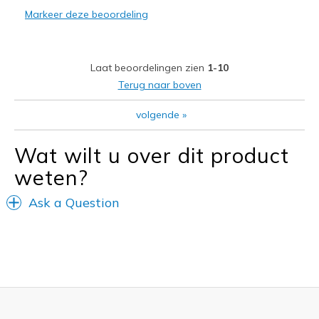
Markeer deze beoordeling
Width
Feels true to width
Sizing
Feels true to size
View On Shoes
Shoes are for Wearing
Laat beoordelingen zien
1-10
Terug naar boven
volgende
»
Wat wilt u over dit product
weten?
Ask a Question