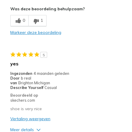
Pluspunten
Was deze beoordeling behulpzaam?
Attractive Design
0
1
comfortable if not too small for my size 10
Markeer deze beoordeling
very stylish, look great and most comfortable if
waterproof
5
Minpunten
yes
golf shoe too small ...all my sckechers are 10's
Ingezonden
4 maanden geleden
Door
b real
Beste toepassingen
van
Brighton Michigan
Describe Yourself
Casual
GOLF
Beoordeeld op
skechers.com
Width
Feels true to width
shoe is very nice
Sizing
Feels half size too small
View On Shoes
I'm Into Shoes
Vertaling weergeven
Meer details