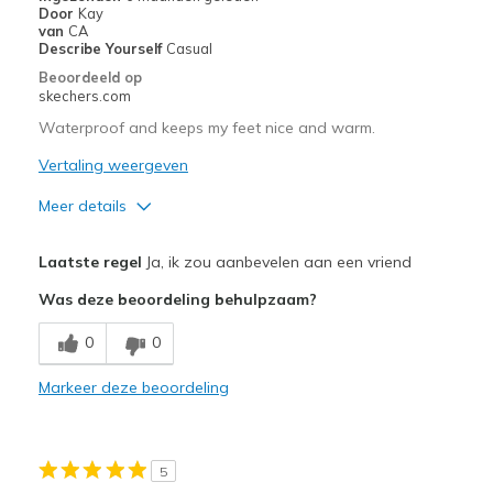
Door
Kay
Sizing
Feels half size too small
van
CA
View On Shoes
I'm Into Shoes
Describe Yourself
Casual
Beoordeeld op
skechers.com
Waterproof and keeps my feet nice and warm.
Vertaling weergeven
Meer details
Pluspunten
Laatste regel
Ja, ik zou aanbevelen aan een vriend
Attractive Design
Was deze beoordeling behulpzaam?
Comfortable
0
0
Durable
Markeer deze beoordeling
Stylish
Beste toepassingen
5
Casual Wear