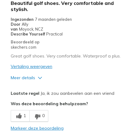
Beautiful golf shoes. Very comfortable and
stylish.
Width
Feels true to width
View On Shoes
I'm Really Into Shoes
Ingezonden
7 maanden geleden
Door
Ally
van
Moyock, NCZ
Describe Yourself
Practical
Beoordeeld op
skechers.com
Great golf shoes. Very comfortable. Waterproof a plus.
Vertaling weergeven
Meer details
Pluspunten
Laatste regel
Ja, ik zou aanbevelen aan een vriend
Attractive Design
Was deze beoordeling behulpzaam?
Comfortable
1
0
Durable
Markeer deze beoordeling
Stylish