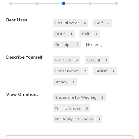
Best Uses
Casual Wear
4
Golf
2
GOLF
1
Golf.
1
[+
meer
]
Golf trips
1
Describe Yourself
Practical
9
Casual
8
Conservative
2
Stylish
1
Trendy
1
View On Shoes
Shoes are for Wearing
9
I'm Into Shoes
6
I'm Really Into Shoes
3