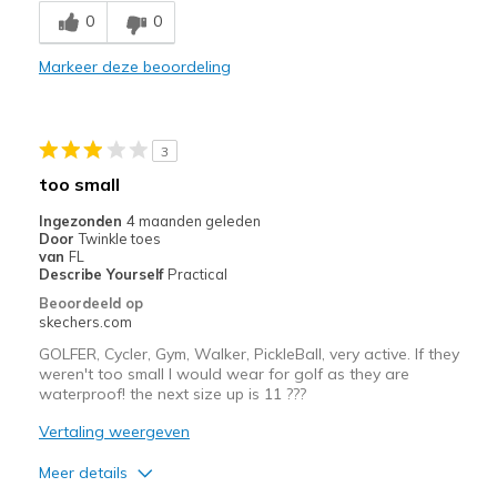
0
0
Durable
Markeer deze beoordeling
Stylish
Minpunten
3
Need Break In
too small
Width
Feels true to width
Ingezonden
4 maanden geleden
Door
Twinkle toes
Sizing
Feels true to size
van
FL
View On Shoes
Shoes are for Wearing
Describe Yourself
Practical
Beoordeeld op
skechers.com
GOLFER, Cycler, Gym, Walker, PickleBall, very active. If they
weren't too small I would wear for golf as they are
waterproof! the next size up is 11 ???
Vertaling weergeven
Meer details