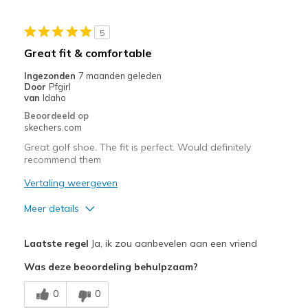
Beste toepassingen
5
Casual Wear
Great fit & comfortable
Golf trips
Ingezonden
7 maanden geleden
Door
Pfgirl
Width
Feels true to width
van
Idaho
Sizing
Feels true to size
Beoordeeld op
skechers.com
View On Shoes
Shoes are for Wearing
Great golf shoe. The fit is perfect. Would definitely
recommend them
Vertaling weergeven
Meer details
Pluspunten
Laatste regel
Ja, ik zou aanbevelen aan een vriend
Comfortable
Was deze beoordeling behulpzaam?
Durable
0
0
Stylish