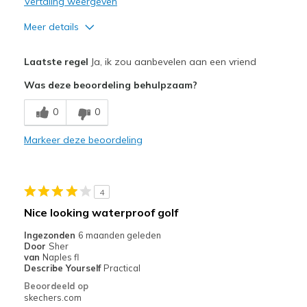
Vertaling weergeven
Meer details
Pluspunten
Laatste regel
Ja, ik zou aanbevelen aan een vriend
Comfortable
Was deze beoordeling behulpzaam?
Durable
0
0
Stylish
Markeer deze beoordeling
Width
Feels true to width
Sizing
Feels true to size
View On Shoes
Shoes are for Wearing
4
Nice looking waterproof golf
Ingezonden
6 maanden geleden
Door
Sher
van
Naples fl
Describe Yourself
Practical
Beoordeeld op
skechers.com