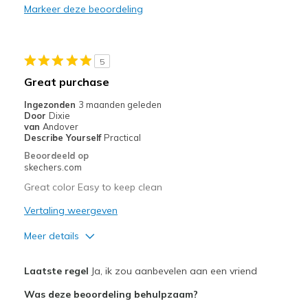
Markeer deze beoordeling
Sizing
Feels true to size
View On Shoes
Shoes are for Wearing
5
Great purchase
Ingezonden
3 maanden geleden
Door
Dixie
van
Andover
Describe Yourself
Practical
Beoordeeld op
skechers.com
Great color Easy to keep clean
Vertaling weergeven
Meer details
Pluspunten
Laatste regel
Ja, ik zou aanbevelen aan een vriend
Attractive Design
Was deze beoordeling behulpzaam?
Comfortable