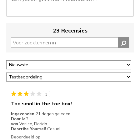
kunt
de
status
van
je
23 Recensies
migratie
controleren
op
deze
page
of
door
<a
href="javascript:location.href=location.pathname;">hier</a>
de
3
page
Too small in the toe box!
met
de
Ingezonden
21 dagen geleden
Door
MB
migratiegeschiedenis
van
Venice, Florida
van
Describe Yourself
Casual
de
Beoordeeld op
page_id