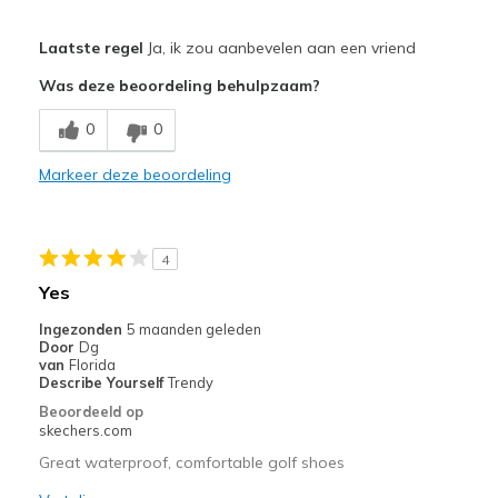
Pluspunten
Laatste regel
Ja, ik zou aanbevelen aan een vriend
Attractive Design
Was deze beoordeling behulpzaam?
Breathe Well
0
0
Comfortable
Markeer deze beoordeling
Durable
Stylish
4
Width
Feels true to width
Yes
Sizing
Feels true to size
Ingezonden
5 maanden geleden
View On Shoes
I'm Into Shoes
Door
Dg
van
Florida
Describe Yourself
Trendy
Beoordeeld op
skechers.com
Great waterproof, comfortable golf shoes