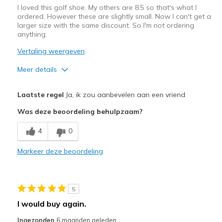
I loved this golf shoe. My others are 8.5 so that's what I
ordered. However these are slightly small. Now I can't get a
larger size with the same discount. So I'm not ordering
anything.
Vertaling weergeven
Meer details
Pluspunten
Laatste regel
Ja, ik zou aanbevelen aan een vriend
Attractive Design
Was deze beoordeling behulpzaam?
Comfortable
4
0
Durable
Markeer deze beoordeling
Stylish
Beste toepassingen
5
Golf.
I would buy again.
Width
Feels true to width
Ingezonden
6 maanden geleden