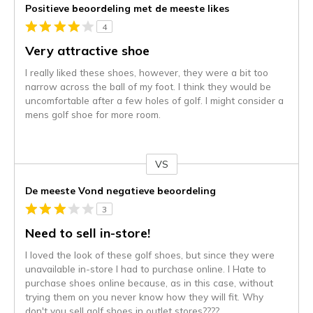
Positieve beoordeling met de meeste likes
4
Very attractive shoe
I really liked these shoes, however, they were a bit too
narrow across the ball of my foot. I think they would be
uncomfortable after a few holes of golf. I might consider a
mens golf shoe for more room.
VS
Je
content
De meeste Vond negatieve beoordeling
wordt
3
momenteel
gemigreerd
Need to sell in-store!
naar
I loved the look of these golf shoes, but since they were
de
unavailable in-store I had to purchase online. I Hate to
niejee
purchase shoes online because, as in this case, without
page_id.
trying them on you never know how they will fit. Why
Je
don't you sell golf shoes in outlet stores????