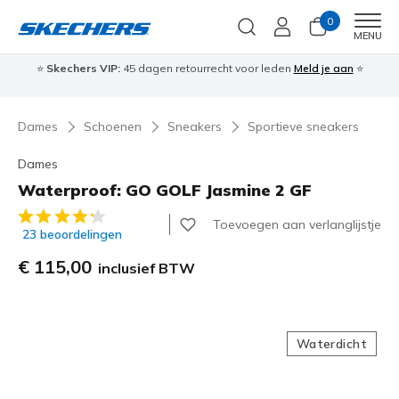
0
Men
MENU
⭐
Skechers VIP:
45 dagen retourrecht voor leden
Meld je aan
⭐
🎁
Dames
Schoenen
Sneakers
Sportieve sneakers
Dames
Waterproof: GO GOLF Jasmine 2 GF
4,4 van de 5 klantbeoordelingen
Toevoegen aan verlanglijstje
23 beoordelingen
€ 115,00
inclusief BTW
Waterdicht