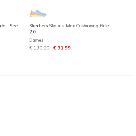
ade - See
Skechers Slip-ins: Max Cushioning Elite
Skeche
2.0
Dame
Dames
€ 120
Prijs verlaagd van
€ 130,00
naar
€ 91,99