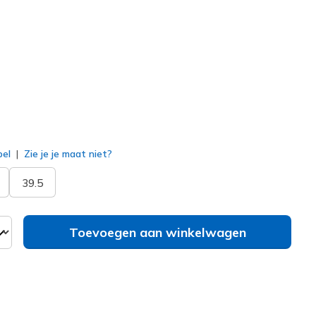
eal
(#
128947
NVTL
)
erd
bel
Zie je je maat niet?
39.5
Toevoegen aan winkelwagen