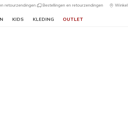
 en retourzendingen
Bestellingen en retourzendingen
Winkel
EN
KIDS
KLEDING
OUTLET
⭐
Skechers VIP:
45 dagen retourrecht voor leden
Meld
ers
Dames
Skechers 
2.0 - Antil
1
3,9 van de 5 kl
€ 140,0