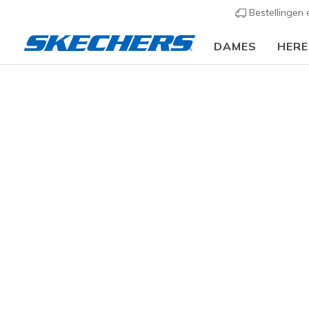
Bestellingen
DAMES
HER
Dames
Schoenen
Sneakers
Sportieve sneak