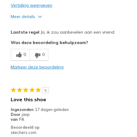
Vertaling weergeven
Meer details
Pluspunten
Laatste regel
Ja, ik zou aanbevelen aan een vriend
Attractive Design
Was deze beoordeling behulpzaam?
Breathe Well
0
0
Comfortable
Markeer deze beoordeling
Durable
Stylish
5
Minpunten
Love this shoe
Never included in promo's.
Ingezonden
17 dagen geleden
Door
janp
Beste toepassingen
van
PA
Beoordeeld op
Casual Wear
skechers.com