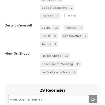
Special Occasions
2
[+
meer
]
Exercise
1
Describe Yourself
Casual
12
Practical
7
Stylish
6
Conservative
1
Trendy
1
View On Shoes
I'm Into Shoes
15
Shoes are for Wearing
11
I'm Really Into Shoes
2
29 Recensies