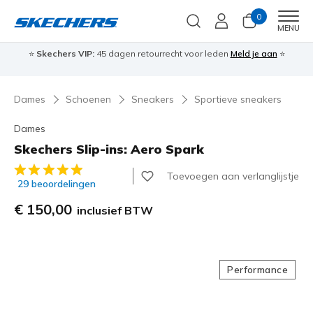
0
Men
MENU
⭐
Skechers VIP:
45 dagen retourrecht voor leden
Meld je aan
⭐
🎁
Dames
Schoenen
Sneakers
Sportieve sneakers
Dames
Skechers Slip-ins: Aero Spark
5 van de 5 klantbeoordelingen
Toevoegen aan verlanglijstje
29 beoordelingen
€ 150,00
inclusief BTW
Performance