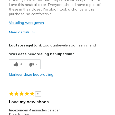
Love this neutral color. Everyone should have a pair of
these in their closet. I'm glad I took a chance w this
purchase, so comfortable!
Vertaling weergeven
Meer details
Pluspunten
Laatste regel
Ja, ik zou aanbevelen aan een vriend
Attractive Design
Was deze beoordeling behulpzaam?
Breathe Well
0
2
Comfortable
Markeer deze beoordeling
Durable
Stylish
5
Beste toepassingen
Love my new shoes
Casual Wear
Ingezonden
4 maanden geleden
Door
Barbie