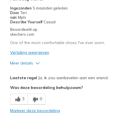
Casual Wear
Ingezonden
5 maanden geleden
Door
Teri
Travel
van
Mpls
Describe Yourself
Casual
Sizing
Feels true to size
Beoordeeld op
skechers.com
View On Shoes
I'm Into Shoes
One of the most comfortable shoes I've ever worn.
Vertaling weergeven
Meer details
Pluspunten
Laatste regel
Ja, ik zou aanbevelen aan een vriend
Attractive Design
Was deze beoordeling behulpzaam?
Comfortable
3
0
Markeer deze beoordeling