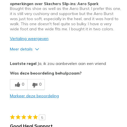
Travel
opmerkingen over Skechers Slip-ins: Aero Spark
Bought this shoe as well as the Aero Burst. I prefer this one,
Walking
it is still very cushiony and supportive but the Aero Burst
was just too soft, especially in the heel, and it was hard to
walk. This one doesn't feel quite so bulky. I have a very
Width
Feels true to width
wide foot and the wide fits me. I bought it in two colors.
Sizing
Feels true to size
Vertaling weergeven
View On Shoes
I'm Into Shoes
Meer details
Width
Feels true to width
Laatste regel
Ja, ik zou aanbevelen aan een vriend
Sizing
Feels true to size
Was deze beoordeling behulpzaam?
View On Shoes
I'm Into Shoes
0
0
Markeer deze beoordeling
5
Good Heal Support