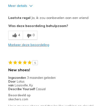
Meer details
Pluspunten
Laatste regel
Ja, ik zou aanbevelen aan een vriend
Attractive Design
Was deze beoordeling behulpzaam?
Comfortable
4
0
Stylish
Markeer deze beoordeling
Minpunten
Need Break In
5
Beste toepassingen
New shoes!
Casual Wear
Ingezonden
3 maanden geleden
Door
Lotus
Width
Feels true to width
van
Louisville, Ky
Describe Yourself
Casual
Sizing
Feels half size too big
Beoordeeld op
View On Shoes
Shoes are for Wearing
skechers.com
I love my new shoes and they're like walking on clouds!