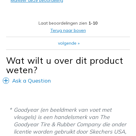
Markeer deze beoordeling
Durable
Stylish
Laat beoordelingen zien
1-10
Beste toepassingen
Terug naar boven
Casual Wear
volgende
»
Going Out
Wat wilt u over dit product
Special Occasions
weten?
Travel
Ask a Question
View On Shoes
I'm Into Shoes
Goodyear (en beeldmerk van voet met
vleugels) is een handelsmerk van The
Goodyear Tire & Rubber Company die onder
licentie worden gebruikt door Skechers USA,