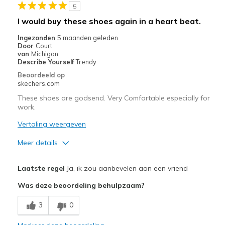
5
I would buy these shoes again in a heart beat.
Ingezonden
5 maanden geleden
Door
Court
van
Michigan
Describe Yourself
Trendy
Beoordeeld op
skechers.com
These shoes are godsend. Very Comfortable especially for
work.
Vertaling weergeven
Meer details
Pluspunten
Laatste regel
Ja, ik zou aanbevelen aan een vriend
Attractive Design
Was deze beoordeling behulpzaam?
Breathe Well
3
0
Comfortable