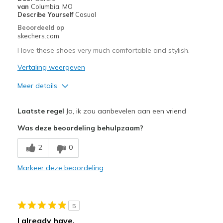
Going Out
van
Columbia, MO
Describe Yourself
Casual
Special Occasions
Beoordeeld op
skechers.com
Travel
I love these shoes very much comfortable and stylish.
Width
Feels true to width
Vertaling weergeven
Sizing
Feels true to size
Meer details
View On Shoes
I'm Really Into Shoes
Pluspunten
Laatste regel
Ja, ik zou aanbevelen aan een vriend
Attractive Design
Was deze beoordeling behulpzaam?
Breathe Well
2
0
Comfortable
Markeer deze beoordeling
Durable
Stylish
5
Beste toepassingen
I already have.