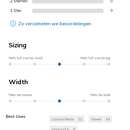
2 Sterren
0
1 Ster
0
Zo verzamelen we beoordelingen
Sizing
Feels full size too small
Feels full size too big
Width
Feels too narrow
Feels too wide
Best Uses
Casual Wear
22
Travel
14
Going Out
5