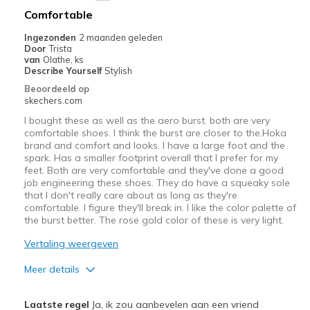
Beste toepassingen
Comfortable
Athletic, Gym
Ingezonden
2 maanden geleden
Door
Trista
Width
Feels true to width
van
Olathe, ks
Describe Yourself
Stylish
Sizing
Feels true to size
Beoordeeld op
View On Shoes
I'm Into Shoes
skechers.com
I bought these as well as the aero burst. both are very
comfortable shoes. I think the burst are closer to the.Hoka
brand and comfort and looks. I have a large foot and the
spark. Has a smaller footprint overall that I prefer for my
feet. Both are very comfortable and they've done a good
job engineering these shoes. They do have a squeaky sole
that I don't really care about as long as they're
comfortable. I figure they'll break in. I like the color palette of
the burst better. The rose gold color of these is very light.
Vertaling weergeven
Meer details
Pluspunten
Laatste regel
Ja, ik zou aanbevelen aan een vriend