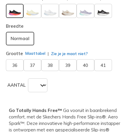
geselecteerd
Breedte
Normaal
Grootte
Maattabel
Zie je je maat niet?
36
37
38
39
40
41
AANTAL
Go Totally Hands Free™
Ga vooruit in baanbrekend
comfort, met de Skechers Hands Free Slip-ins®: Aero
Spark™. Deze innovatieve high-performance instapper
is ontworpen met een gespecialiseerde Slip-ins®