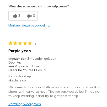
Attractive Design
Was deze beoordeling behulpzaam?
Comfortable
3
0
Minpunten
Markeer deze beoordeling
Squeaky
Beste toepassingen
5
Casual Wear
Purple yeah
Travel
Ingezonden
3 maanden geleden
Door
Vic
Width
Feels true to width
van
Valparaiso, Indiana
Describe Yourself
Casual
Sizing
Feels true to size
Beoordeeld op
View On Shoes
I'm Into Shoes
skechers.com
Will need to break in. Bottom is different than most walking
shoes with curve at heel. Tips me backwards but I'm going
to keep wearing it and try to get past the tip
Vertaling weergeven