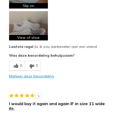
Comfortable
Slip on
Durable
Stylish
Beste toepassingen
View of shoe
Casual Wear
Laatste regel
Ja, ik zou aanbevelen aan een vriend
Going Out
Was deze beoordeling behulpzaam?
Travel
0
0
Width
Feels true to width
Markeer deze beoordeling
Sizing
Feels true to size
View On Shoes
I'm Really Into Shoes
5
I would buy it again and again IF in size 11 wide
fit.