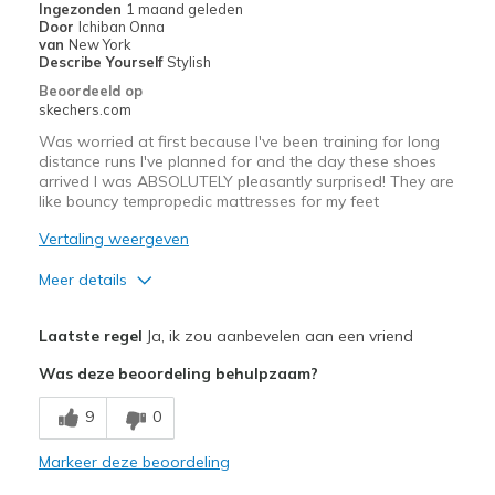
Ingezonden
1 maand geleden
Door
Ichiban Onna
van
New York
Describe Yourself
Stylish
Beoordeeld op
skechers.com
Was worried at first because I've been training for long
distance runs I've planned for and the day these shoes
arrived I was ABSOLUTELY pleasantly surprised! They are
like bouncy tempropedic mattresses for my feet
Vertaling weergeven
Meer details
Pluspunten
Laatste regel
Ja, ik zou aanbevelen aan een vriend
Attractive Design
Was deze beoordeling behulpzaam?
Breathe Well
9
0
Comfortable
Markeer deze beoordeling
Durable