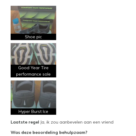
Pluspunten
Attractive Design
Breathe Well
Comfortable
Shoe pic
Durable
Stylish
Good Year Tire
Beste toepassingen
performance sole
Casual Wear
Going Out
Special Occasions
Hyper Burst Ice
Travel
Laatste regel
Ja, ik zou aanbevelen aan een vriend
Width
Feels true to width
Was deze beoordeling behulpzaam?