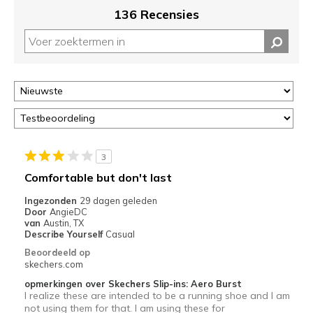
migratie
136 Recensies
controleren
op
deze
page
of
door
<a
href="javascript:location.href=location.pathname;">hier</a>
de
page
3
met
Comfortable but don't last
de
Ingezonden
29 dagen geleden
migratiegeschiedenis
Door
AngieDC
van
van
Austin, TX
de
Describe Yourself
Casual
page_id
Beoordeeld op
te
skechers.com
bezoeken.
opmerkingen over Skechers Slip-ins: Aero Burst
I realize these are intended to be a running shoe and I am
not using them for that. I am using these for