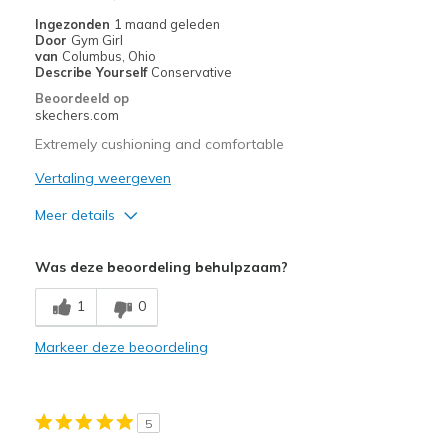
Ingezonden
1 maand geleden
Door
Gym Girl
van
Columbus, Ohio
Describe Yourself
Conservative
Beoordeeld op
skechers.com
Extremely cushioning and comfortable
Vertaling weergeven
Meer details
Pluspunten
Was deze beoordeling behulpzaam?
Attractive Design
1
0
Breathe Well
Markeer deze beoordeling
Comfortable
Durable
5
Stylish