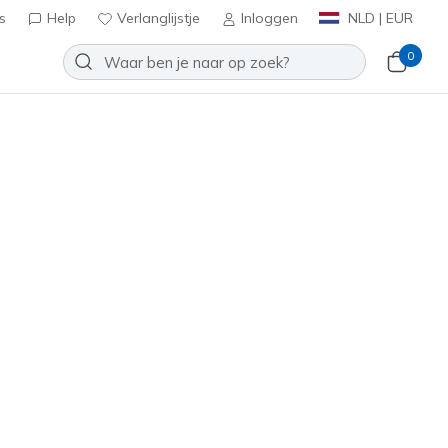
s
Help
Verlanglijstje
Inloggen
NLD | EUR
0
 Aero Razor
Toevoegen aan verlanglijstje
 beoordelingen
antbeoordelingen
0
inclusief BTW
(#
172240
WMLT
)