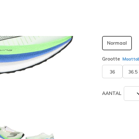
geselecte
Breedte
Normaal
Grootte
Maatta
36
36.5
AANTAL