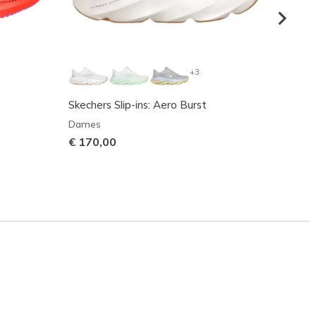
+3
Skechers Slip-ins: Aero Burst
Skech
Dames
Dame
€ 170,00
€ 170