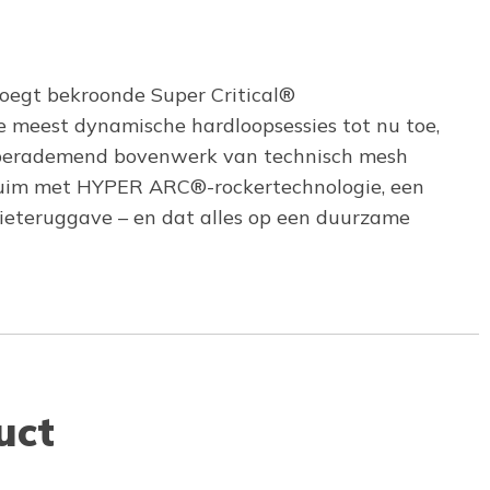
oegt bekroonde Super Critical®
 meest dynamische hardloopsessies tot nu toe,
 superademend bovenwerk van technisch mesh
huim met HYPER ARC®-rockertechnologie, een
eteruggave – en dat alles op een duurzame
uct