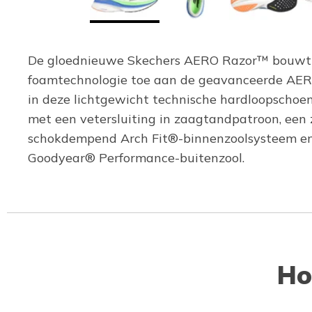
De gloednieuwe Skechers AERO Razor™ bouwt vo
foamtechnologie toe aan de geavanceerde AERO-
in deze lichtgewicht technische hardloopschoe
met een vetersluiting in zaagtandpatroon, e
schokdempend Arch Fit®-binnenzoolsysteem en 
Goodyear® Performance-buitenzool.
Ho