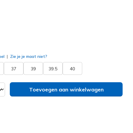
erd
bel
Zie je je maat niet?
37
39
39.5
40
Toevoegen aan winkelwagen