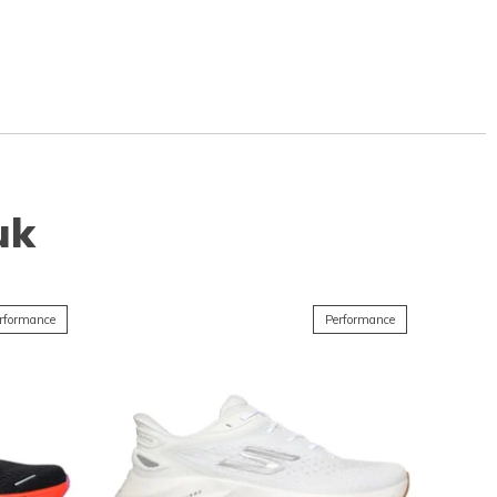
uk
rformance
Performance