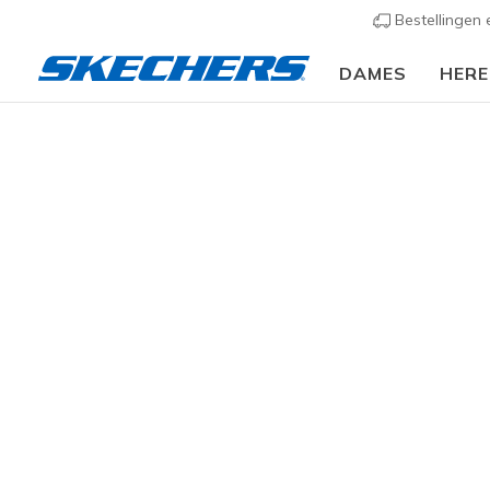
Bestellingen
DAMES
HER
Dames
Schoenen
Sneakers
Sportieve sneak