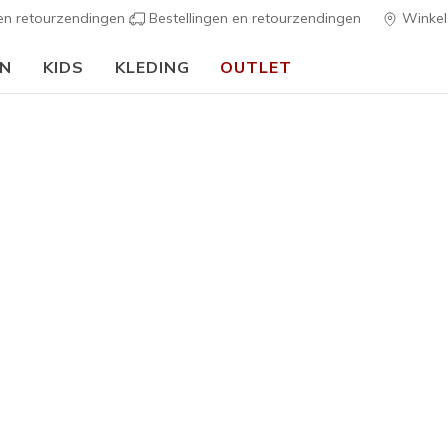
 en retourzendingen
Bestellingen en retourzendingen
Winkel
EN
KIDS
KLEDING
OUTLET
⭐
Skechers VIP:
45 dagen retourrecht voor leden
Meld je aan
⭐
ers
Dames
Performance
Skechers
7
4,5 van de 5 kl
€ 150,0
Kleur
Wit / Multi