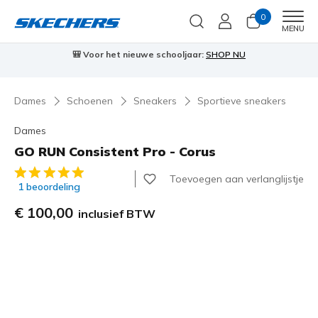
0
Men
MENU
🎒 Voor het nieuwe schooljaar:
SHOP NU
Dames
Schoenen
Sneakers
Sportieve sneakers
Dames
GO RUN Consistent Pro - Corus
3,6 van de 5 klantbeoordelingen
Toevoegen aan verlanglijstje
1 beoordeling
€ 100,00
inclusief BTW