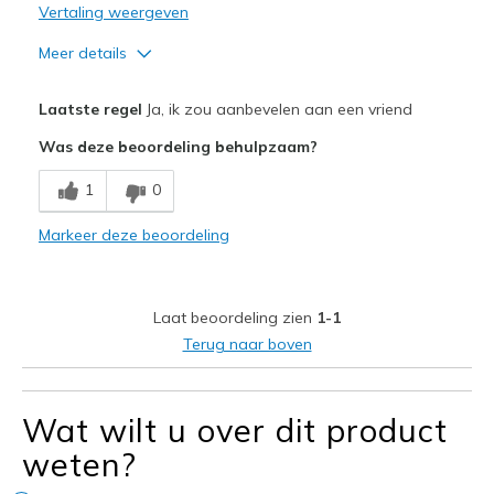
Vertaling weergeven
Meer details
Pluspunten
Laatste regel
Ja, ik zou aanbevelen aan een vriend
Attractive Design
Was deze beoordeling behulpzaam?
Comfortable
1
0
Beste toepassingen
Markeer deze beoordeling
Casual Wear
Travel
Laat beoordeling zien
1-1
Width
Feels true to width
Terug naar boven
Sizing
Feels half size too small
View On Shoes
Shoes are for Wearing
Wat wilt u over dit product
weten?