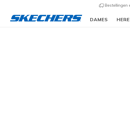
Bestellingen
DAMES
HER
Dames
Schoenen
Sneakers
Casual sneaker