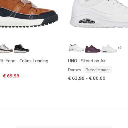
+5
t: Yana - Collins Landing
UNO - Stand on Air
Dames
Breedte maat
laagd van
naar
€ 69,99
€ 63,99
-
€ 80,00