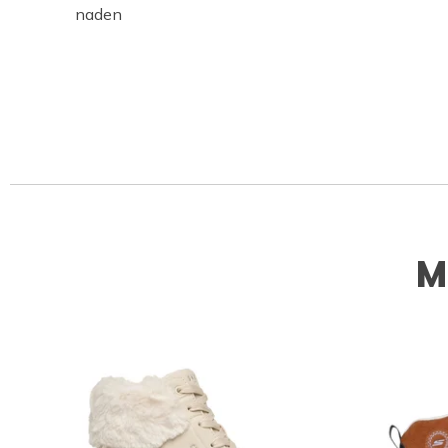
naden
M