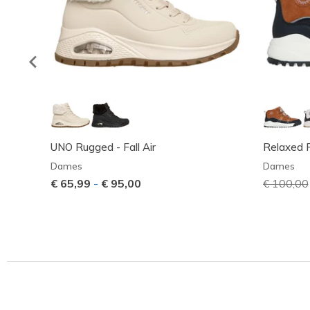
UNO Rugged - Fall Air
Relaxed Fi
Dames
Dames
€ 65,99
-
€ 95,00
Prijs ver
€ 100,00