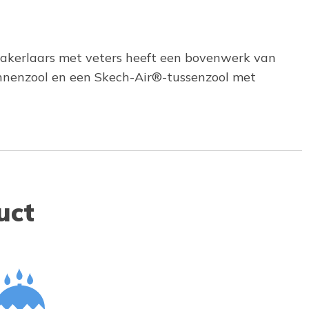
neakerlaars met veters heeft een bovenwerk van
innenzool en een Skech-Air®-tussenzool met
uct