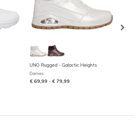
UNO Rugged - Galactic Heights
UNO - 
Dames
Dame
€ 69,99
-
€ 79,99
Prijs 
€ 90,