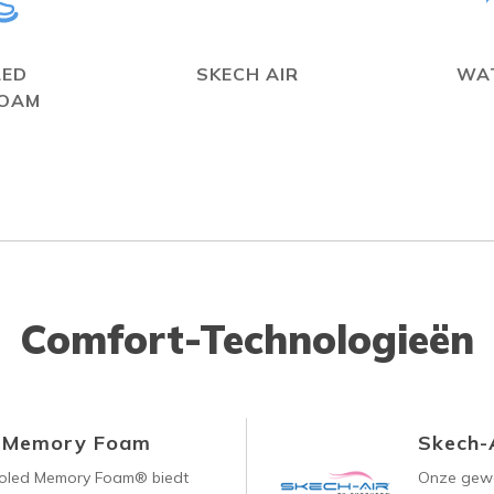
LED
SKECH AIR
WA
FOAM
Comfort-Technologieën
d Memory Foam
Skech-
ooled Memory Foam® biedt
Onze gewe