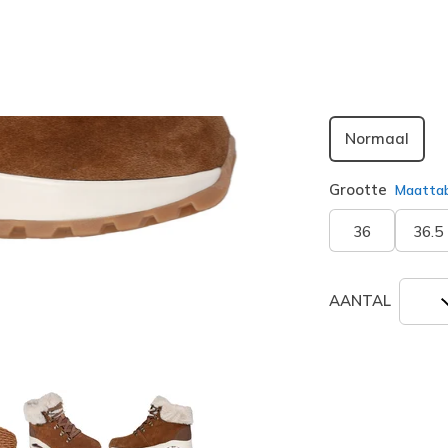
geselecte
Breedte
Normaal
Grootte
Maatta
36
36.5
AANTAL