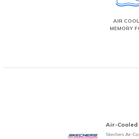
AIR COO
MEMORY 
Air-Coole
Skechers Air-C