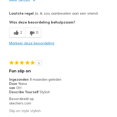
Pluspunten
Laatste regel
Ja, ik zou aanbevelen aan een vriend
Attractive Design
Was deze beoordeling behulpzaam?
Breathe Well
2
0
Comfortable
Markeer deze beoordeling
Stylish
Beste toepassingen
5
Casual Wear
Fun slip on
Travel
Ingezonden
8 maanden geleden
Door
Nana
Width
Feels true to width
van
OH
Describe Yourself
Stylish
Sizing
Feels true to size
Beoordeeld op
skechers.com
Slip.on style stylish