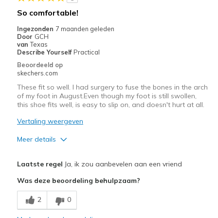
Width
Feels true to width
So comfortable!
Sizing
Feels true to size
Ingezonden
7 maanden geleden
View On Shoes
Shoes are for Wearing
Door
GCH
van
Texas
Describe Yourself
Practical
Beoordeeld op
skechers.com
These fit so well. I had surgery to fuse the bones in the arch
of my foot in August.Even though my foot is still swollen,
this shoe fits well, is easy to slip on, and doesn't hurt at all.
Vertaling weergeven
Meer details
Pluspunten
Laatste regel
Ja, ik zou aanbevelen aan een vriend
Attractive Design
Was deze beoordeling behulpzaam?
Comfortable
2
0
Stylish