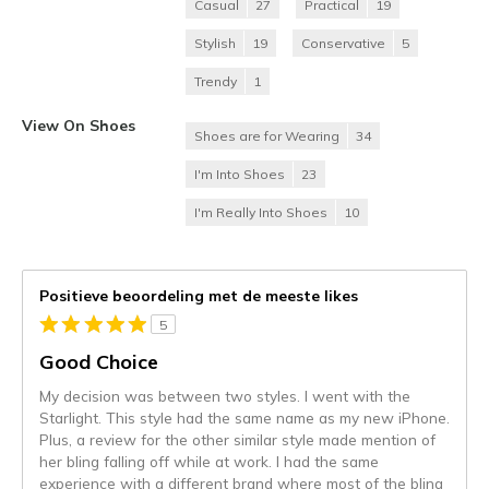
Casual
27
Practical
19
Stylish
19
Conservative
5
Trendy
1
View On Shoes
Shoes are for Wearing
34
I'm Into Shoes
23
I'm Really Into Shoes
10
Positieve beoordeling met de meeste likes
5
Good Choice
My decision was between two styles. I went with the
Starlight. This style had the same name as my new iPhone.
Plus, a review for the other similar style made mention of
her bling falling off while at work. I had the same
experience with a different brand where most of the bling