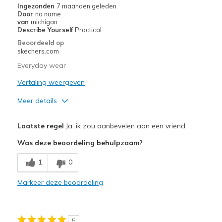
Ingezonden
7 maanden geleden
Door
no name
Travel
van
michigan
Describe Yourself
Practical
Width
Feels true to width
Beoordeeld op
skechers.com
Sizing
Feels true to size
View On Shoes
Shoes are for Wearing
Everyday wear
Vertaling weergeven
Meer details
Pluspunten
Laatste regel
Ja, ik zou aanbevelen aan een vriend
Attractive Design
Was deze beoordeling behulpzaam?
Comfortable
1
0
Stylish
Markeer deze beoordeling
Beste toepassingen
Casual Wear
5