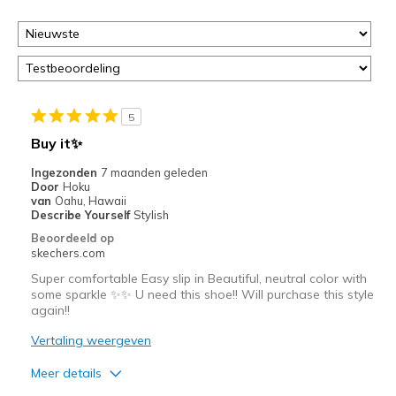
op
deze
page
of
door
<a
href="javascript:location.href=location.pathname;">hier</a>
5
de
Buy it✨
page
met
Ingezonden
7 maanden geleden
Door
Hoku
de
van
Oahu, Hawaii
migratiegeschiedenis
Describe Yourself
Stylish
van
Beoordeeld op
de
skechers.com
page_id
Super comfortable Easy slip in Beautiful, neutral color with
te
some sparkle ✨✨ U need this shoe!! Will purchase this style
bezoeken.
again!!
Vertaling weergeven
Meer details