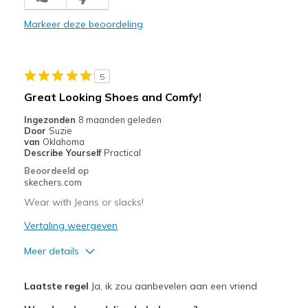
Breathe Well
Markeer deze beoordeling
Comfortable
Stylish
5
Beste toepassingen
Great Looking Shoes and Comfy!
Casual Wear
Ingezonden
8 maanden geleden
Door
Suzie
Sizing
Feels half size too big
van
Oklahoma
Describe Yourself
Practical
View On Shoes
I'm Into Shoes
Beoordeeld op
skechers.com
Wear with Jeans or slacks!
Vertaling weergeven
Meer details
Pluspunten
Laatste regel
Ja, ik zou aanbevelen aan een vriend
Attractive Design