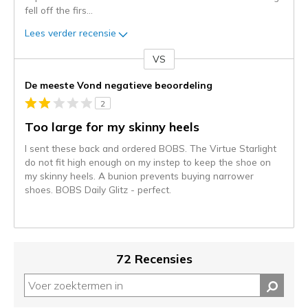
fell off the firs
...
Lees verder recensie
VS
Je
content
De meeste Vond negatieve beoordeling
wordt
2
momenteel
gemigreerd
Too large for my skinny heels
naar
I sent these back and ordered BOBS. The Virtue Starlight
de
do not fit high enough on my instep to keep the shoe on
niejee
my skinny heels. A bunion prevents buying narrower
page_id.
shoes. BOBS Daily Glitz - perfect.
Je
kunt
de
status
van
72 Recensies
je
migratie
controleren