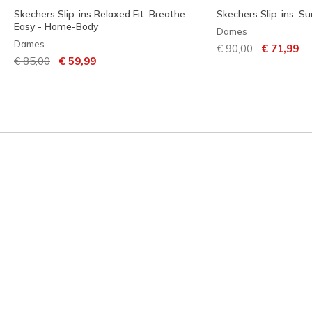
Skechers Slip-ins Relaxed Fit: Breathe-
Skechers Slip-ins: S
Easy - Home-Body
Dames
Dames
Prijs verlaagd van
naar
€ 90,00
€ 71,99
Prijs verlaagd van
naar
€ 85,00
€ 59,99