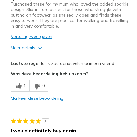
Purchased these for my mum who loved the added sparkle
design. Slip-ins are perfect for those who struggle with
putting on footwear as she really does and finds these
easy to wear. They are practical for walking and travelling
in and very comfortable.
Vertaling weergeven
Meer details
Pluspunten
Laatste regel
Ja, ik zou aanbevelen aan een vriend
Attractive Design
Was deze beoordeling behulpzaam?
Breathe Well
1
0
Comfortable
Markeer deze beoordeling
Durable
Stylish
5
Beste toepassingen
I would definitely buy again
Casual Wear