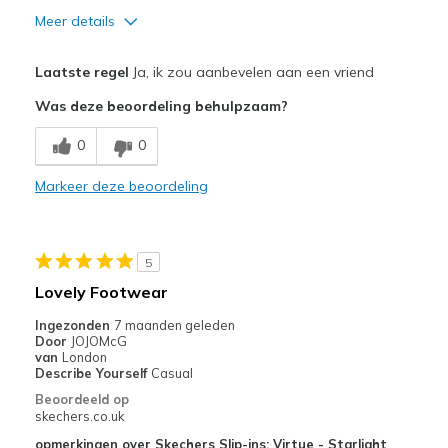
Meer details
Pluspunten
Laatste regel
Ja, ik zou aanbevelen aan een vriend
Attractive Design
Was deze beoordeling behulpzaam?
Breathe Well
0
0
Comfortable
Markeer deze beoordeling
Stylish
Beste toepassingen
5
Casual Wear
Lovely Footwear
Travel
Ingezonden
7 maanden geleden
Door
JOJOMcG
Width
Feels true to width
van
London
Describe Yourself
Casual
Sizing
Feels true to size
Beoordeeld op
View On Shoes
Shoes are for Wearing
skechers.co.uk
opmerkingen over Skechers Slip-ins: Virtue - Starlight