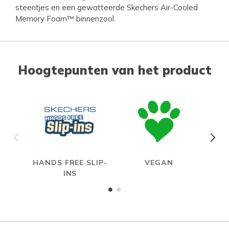
steentjes en een gewatteerde Skechers Air-Cooled
Memory Foam™ binnenzool.
Hoogtepunten van het product
HANDS FREE SLIP-
VEGAN
A
INS
ME