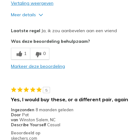
Vertaling weergeven
Meer details
Pluspunten
Laatste regel
Ja, ik zou aanbevelen aan een vriend
Attractive Design
Was deze beoordeling behulpzaam?
Beste toepassingen
1
0
Casual Wear
Markeer deze beoordeling
Width
Feels true to width
Sizing
Feels true to size
View On Shoes
I'm Into Shoes
5
Yes, I would buy these, or a different pair, again
Ingezonden
8 maanden geleden
Door
Pat
van
Winston Salem, NC
Describe Yourself
Casual
Beoordeeld op
skechers.com