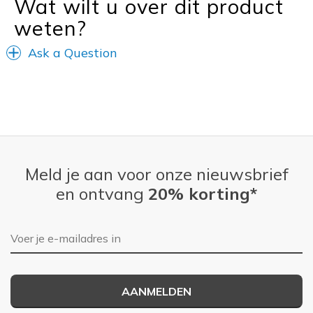
Wat wilt u over dit product
Going Out
weten?
Special Occasions
Ask a Question
Travel
Width
Feels true to width
Sizing
Feels true to size
View On Shoes
Shoes are for Wearing
Meld je aan voor onze nieuwsbrief
en ontvang
20% korting*
E-mailadres
AANMELDEN