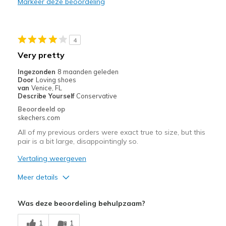
Markeer deze beoordeling
Beste toepassingen
Casual Wear
4
Travel
Very pretty
Width
Feels true to width
Ingezonden
8 maanden geleden
Door
Loving shoes
Sizing
Feels true to size
van
Venice, FL
View On Shoes
Shoes are for Wearing
Describe Yourself
Conservative
Beoordeeld op
skechers.com
All of my previous orders were exact true to size, but this
pair is a bit large, disappointingly so.
Vertaling weergeven
Meer details
Pluspunten
Was deze beoordeling behulpzaam?
Attractive Design
1
1