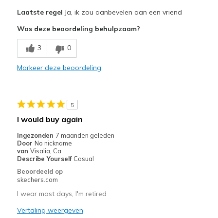
Pluspunten
Laatste regel
Ja, ik zou aanbevelen aan een vriend
Attractive Design
Was deze beoordeling behulpzaam?
Breathe Well
3
0
Comfortable
Markeer deze beoordeling
Durable
Stylish
5
Beste toepassingen
I would buy again
Casual Wear
Ingezonden
7 maanden geleden
Door
No nickname
Travel
van
Visalia, Ca
Describe Yourself
Casual
Width
Feels true to width
Beoordeeld op
skechers.com
Sizing
Feels true to size
View On Shoes
I'm Into Shoes
I wear most days, I'm retired
Vertaling weergeven