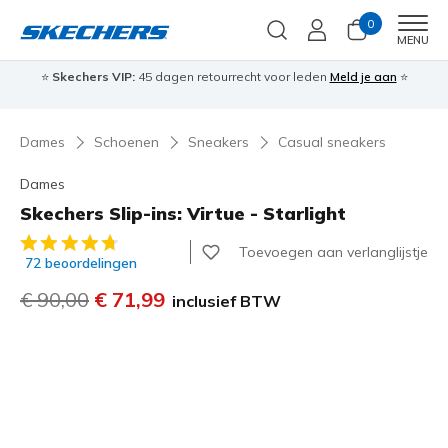
0
Men
MENU
⭐
Skechers VIP:
45 dagen retourrecht voor leden
Meld je aan
⭐
🎁
Dames
Schoenen
Sneakers
Casual sneakers
Dames
Skechers Slip-ins: Virtue - Starlight
4,5 van de 5 klantbeoordelingen
Toevoegen aan verlanglijstje
72 beoordelingen
Prijs verlaagd van
€ 90,00
naar
€ 71,99
inclusief BTW