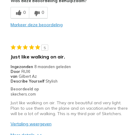
Was deze beoordeling behulpzaam?
Comfortable
0
0
Beste toepassingen
Markeer deze beoordeling
Casual Wear
Sizing
Feels true to size
5
View On Shoes
Shoes are for Wearing
Just like walking on air.
Ingezonden
8 maanden geleden
Door
RUXI
van
Gilbert Az
Describe Yourself
Stylish
Beoordeeld op
skechers.com
Just like walking on air. They are beautiful and very light.
Plan to use them on the plane and on vacation,where there
will be a lot of walking. This is my third pair of Sketchers.
Vertaling weergeven
Meer details