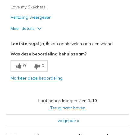
Love my Skechers!
Vertaling weergeven
Meer details
Pluspunten
Laatste regel
Ja, ik zou aanbevelen aan een vriend
Attractive Design
Was deze beoordeling behulpzaam?
Comfortable
0
0
Durable
Markeer deze beoordeling
Stylish
Minpunten
Laat beoordelingen zien
1-10
nothing wrong
Terug naar boven
Beste toepassingen
volgende
»
Casual Wear