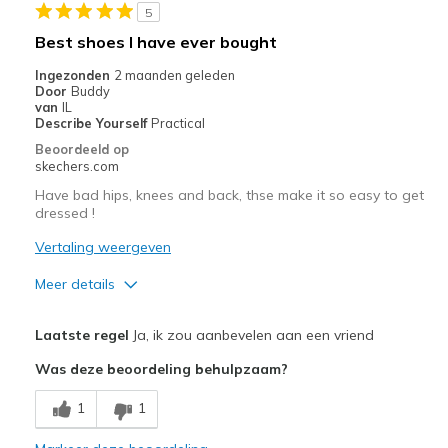
5
Beste toepassingen
Best shoes I have ever bought
Casual Wear
Ingezonden
2 maanden geleden
Door
Buddy
Travel
van
IL
Describe Yourself
Practical
Width
Feels true to width
Beoordeeld op
skechers.com
Sizing
Feels true to size
View On Shoes
I'm Into Shoes
Have bad hips, knees and back, thse make it so easy to get
dressed !
Vertaling weergeven
Meer details
Pluspunten
Laatste regel
Ja, ik zou aanbevelen aan een vriend
Attractive Design
Was deze beoordeling behulpzaam?
Breathe Well
1
1
Comfortable