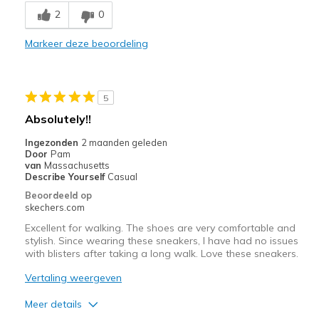
2
0
Comfortable
Markeer deze beoordeling
Durable
Perfect ankle bone fit - don't rub
5
Stylish
Absolutely!!
Minpunten
Ingezonden
2 maanden geleden
Door
Pam
NONE!!
van
Massachusetts
Describe Yourself
Casual
Beste toepassingen
Beoordeeld op
skechers.com
Casual Wear
Excellent for walking. The shoes are very comfortable and
Travel
stylish. Since wearing these sneakers, I have had no issues
with blisters after taking a long walk. Love these sneakers.
Width
Feels true to width
Vertaling weergeven
Sizing
Feels true to size
Meer details
View On Shoes
I'm Really Into Shoes