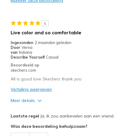
Markeer deze beoordeling
Durable
Stylish
5
Beste toepassingen
Live color and so comfortable
Casual Wear
Ingezonden
2 maanden geleden
Door
Verna
Width
Feels true to width
van
Indiana
Describe Yourself
Casual
Sizing
Feels true to size
Beoordeeld op
View On Shoes
Shoes are for Wearing
skechers.com
All is good love Skechers thank you
Vertaling weergeven
Meer details
Pluspunten
Laatste regel
Ja, ik zou aanbevelen aan een vriend
Attractive Design
Was deze beoordeling behulpzaam?
Breathe Well