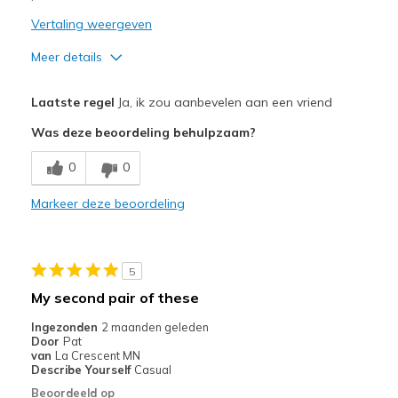
Vertaling weergeven
Meer details
Pluspunten
Laatste regel
Ja, ik zou aanbevelen aan een vriend
Attractive Design
Was deze beoordeling behulpzaam?
Breathe Well
0
0
Comfortable
Markeer deze beoordeling
Minpunten
I have had several pairs of the step in shoes an
5
and the heels wear holes in them
My second pair of these
Beste toepassingen
Ingezonden
2 maanden geleden
Door
Pat
Casual Wear
van
La Crescent MN
Describe Yourself
Casual
Sizing
Feels true to size
Beoordeeld op