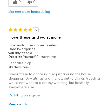
0
0
Comfortable
Markeer deze beoordeling
Durable
Stylish
5
Minpunten
I love these and want more
All is good
Ingezonden
3 maanden geleden
Door
lovealpacas
Beste toepassingen
van
dayton ohio
Describe Yourself
Conservative
Casual Wear
Beoordeeld op
skechers.com
Width
Feels true to width
I wear these to dance in, also just around the house,
Sizing
Feels true to size
shopping , Dr visits, visiting friends, out to dinner, traveling, I
View On Shoes
Shoes are for Wearing
would not wear to a dressy wedding, but basically
everywhere else
Vertaling weergeven
Meer details