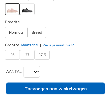
geselecteerd
Breedte
Normaal
Breed
Grootte
Maattabel
Zie je je maat niet?
36
37
37.5
AANTAL
Toevoegen aan winkelwagen