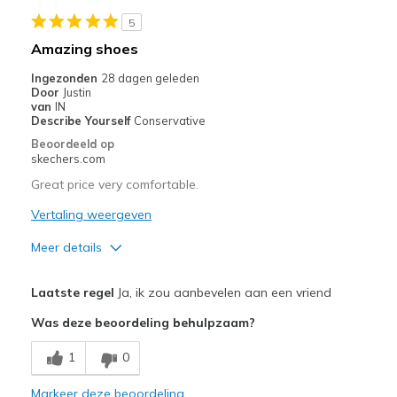
5
Width
Feels true to width
Amazing shoes
Sizing
Feels true to size
Ingezonden
28 dagen geleden
View On Shoes
Shoes are for Wearing
Door
Justin
van
IN
Describe Yourself
Conservative
Beoordeeld op
skechers.com
Great price very comfortable.
Vertaling weergeven
Meer details
Pluspunten
Laatste regel
Ja, ik zou aanbevelen aan een vriend
Attractive Design
Was deze beoordeling behulpzaam?
Breathe Well
1
0
Comfortable
Markeer deze beoordeling