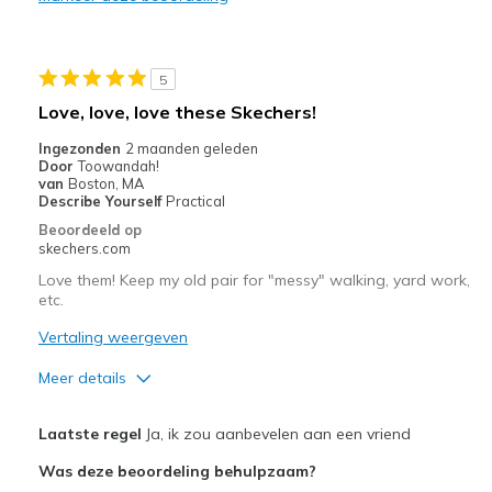
Durable
Stylish
5
Beste toepassingen
Love, love, love these Skechers!
Casual Wear
Ingezonden
2 maanden geleden
Door
Toowandah!
Going Out
van
Boston, MA
Describe Yourself
Practical
Special Occasions
Beoordeeld op
skechers.com
Travel
Love them! Keep my old pair for "messy" walking, yard work,
etc.
Width
Feels true to width
Sizing
Feels true to size
Vertaling weergeven
Meer details
Pluspunten
Laatste regel
Ja, ik zou aanbevelen aan een vriend
Attractive Design
Was deze beoordeling behulpzaam?
Breathe Well