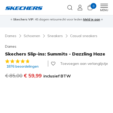
0
Men
MENU
⭐
Skechers VIP:
45 dagen retourrecht voor leden
Meld je aan
⭐
🎁
Dames
Schoenen
Sneakers
Casual sneakers
Dames
Skechers Slip-ins: Summits - Dazzling Haze
3,1 van de 5 klantbeoordelingen
Toevoegen aan verlanglijstje
1876 beoordelingen
Prijs verlaagd van
€ 85,00
naar
€ 59,99
inclusief BTW