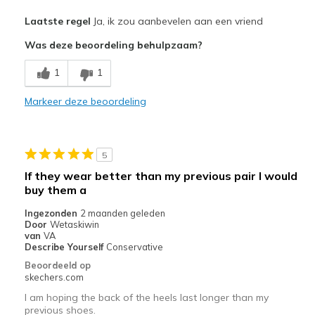
Pluspunten
Laatste regel
Ja, ik zou aanbevelen aan een vriend
Attractive Design
Was deze beoordeling behulpzaam?
Breathe Well
1
1
Comfortable
Markeer deze beoordeling
Durable
Stylish
5
Beste toepassingen
If they wear better than my previous pair I would
buy them a
Casual Wear
Ingezonden
2 maanden geleden
Width
Feels true to width
Door
Wetaskiwin
van
VA
Sizing
Feels true to size
Describe Yourself
Conservative
View On Shoes
Shoes are for Wearing
Beoordeeld op
skechers.com
I am hoping the back of the heels last longer than my
previous shoes.