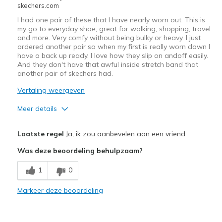
View On Shoes
Shoes are for Wearing
skechers.com
I had one pair of these that I have nearly worn out. This is
my go to everyday shoe, great for walking, shopping, travel
and more. Very comfy without being bulky or heavy. I just
ordered another pair so when my first is really worn down I
have a back up ready. I love how they slip on andoff easily.
And they don't have that awful inside stretch band that
another pair of skechers had.
Vertaling weergeven
Meer details
Pluspunten
Laatste regel
Ja, ik zou aanbevelen aan een vriend
Attractive Design
Was deze beoordeling behulpzaam?
Breathe Well
1
0
Comfortable
Markeer deze beoordeling
Durable
Stylish