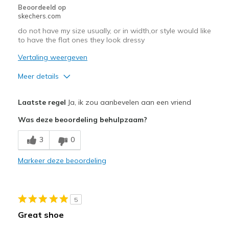
Beoordeeld op
skechers.com
do not have my size usually, or in width,or style would like
to have the flat ones they look dressy
Vertaling weergeven
Meer details
Pluspunten
Laatste regel
Ja, ik zou aanbevelen aan een vriend
Comfortable
Was deze beoordeling behulpzaam?
Minpunten
3
0
Wear Out Quickly
Markeer deze beoordeling
Beste toepassingen
Going Out
5
Width
Feels true to width
Great shoe
Sizing
Feels true to size