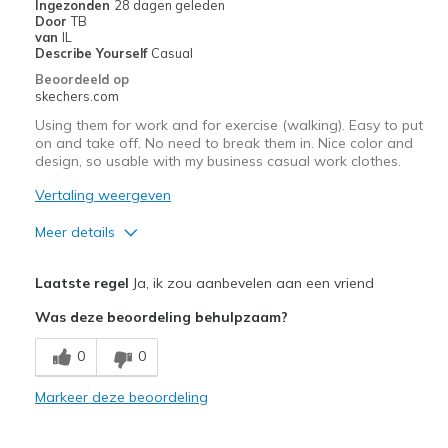
Ingezonden
28 dagen geleden
View On Shoes
Shoes are for Wearing
Door
TB
van
IL
Describe Yourself
Casual
Beoordeeld op
skechers.com
Using them for work and for exercise (walking). Easy to put
on and take off. No need to break them in. Nice color and
design, so usable with my business casual work clothes.
Vertaling weergeven
Meer details
Pluspunten
Laatste regel
Ja, ik zou aanbevelen aan een vriend
Attractive Design
Was deze beoordeling behulpzaam?
Comfortable
0
0
Durable
Markeer deze beoordeling
Beste toepassingen
Casual Wear