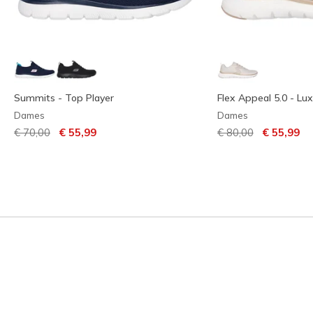
Summits - Top Player
Flex Appeal 5.0 - Lu
Dames
Dames
Prijs verlaagd van
naar
Prijs verlaagd van
naar
€ 70,00
€ 55,99
€ 80,00
€ 55,99