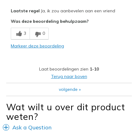
Pluspunten
Laatste regel
Ja, ik zou aanbevelen aan een vriend
Comfortable
Was deze beoordeling behulpzaam?
Durable
3
0
Stylish
Markeer deze beoordeling
so easy to slip on and off, also washable
Beste toepassingen
Laat beoordelingen zien
1-10
Casual Wear
Terug naar boven
Travel
volgende
»
Width
Feels true to width
Wat wilt u over dit product
Sizing
Feels true to size
weten?
View On Shoes
Shoes are for Wearing
Ask a Question