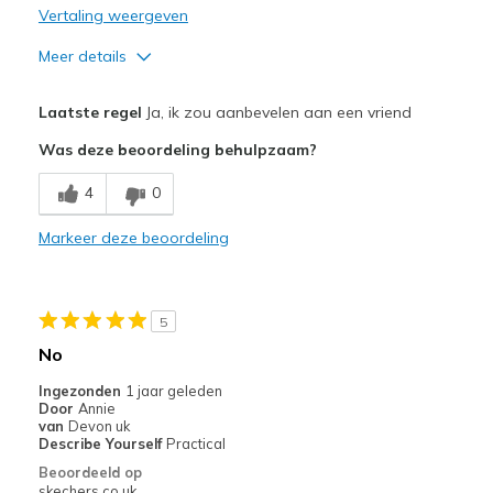
Vertaling weergeven
Meer details
Pluspunten
Laatste regel
Ja, ik zou aanbevelen aan een vriend
Attractive Design
Was deze beoordeling behulpzaam?
Comfortable
4
0
Beste toepassingen
Markeer deze beoordeling
Casual Wear
Width
Feels true to width
5
Sizing
Feels half size too big
No
View On Shoes
I'm Into Shoes
Ingezonden
1 jaar geleden
Door
Annie
van
Devon uk
Describe Yourself
Practical
Beoordeeld op
skechers.co.uk