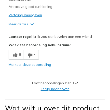
Attractive good cushioning
Vertaling weergeven
Meer details
Pluspunten
Laatste regel
Ja, ik zou aanbevelen aan een vriend
Attractive Design
Was deze beoordeling behulpzaam?
Width
Feels too narrow
8
4
Sizing
Feels true to size
View On Shoes
Shoes are for Wearing
Markeer deze beoordeling
Laat beoordelingen zien
1-2
Terug naar boven
Wat wilt u over dit product