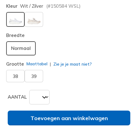
Kleur
Wit / Zilver
(#
150584
WSL
)
geselecteerd
Breedte
Normaal
Grootte
Maattabel
Zie je je maat niet?
38
39
AANTAL
Toevoegen aan winkelwagen