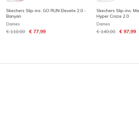
Skechers Slip-ins: GO RUN Elevate 2.0 -
Skechers Slip-ins: M
Banyan
Hyper Craze 2.0
Dames
Dames
Prijs verlaagd van
naar
Prijs verlaagd van
naar
€ 110,00
€ 77,99
€ 140,00
€ 97,99