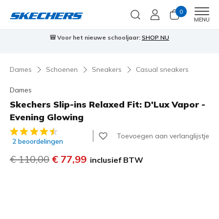
0
Men
MENU
⭐
Skechers VIP:
45 dagen retourrecht voor leden
Meld je aan
⭐
🎁
…
Dames
Schoenen
Sneakers
Casual sneakers
Dames
Skechers Slip-ins Relaxed Fit: D'Lux Vapor -
Evening Glowing
5 van de 5 klantbeoordelingen
Toevoegen aan verlanglijstje
2 beoordelingen
Prijs verlaagd van
€ 110,00
naar
€ 77,99
inclusief BTW