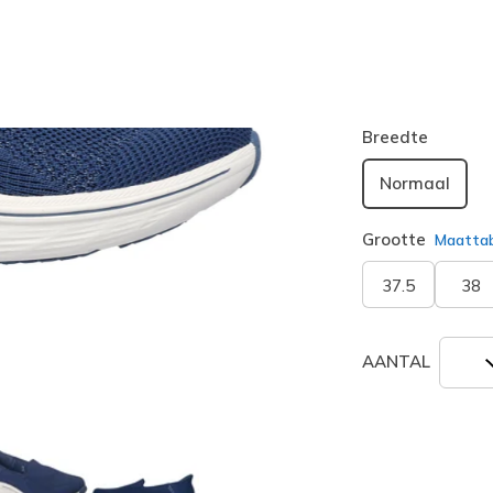
Kleur
Marine
(#
geselecte
Breedte
Normaal
Grootte
Maatta
37.5
38
AANTAL