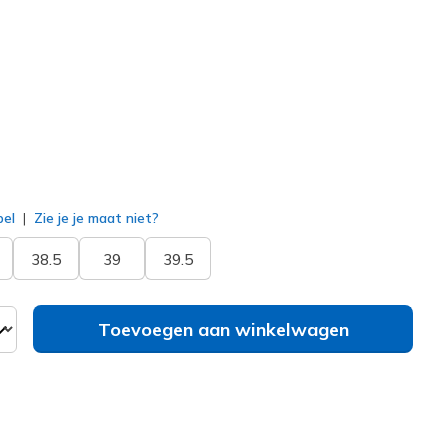
137464
NVY
)
erd
bel
Zie je je maat niet?
38.5
39
39.5
Toevoegen aan winkelwagen