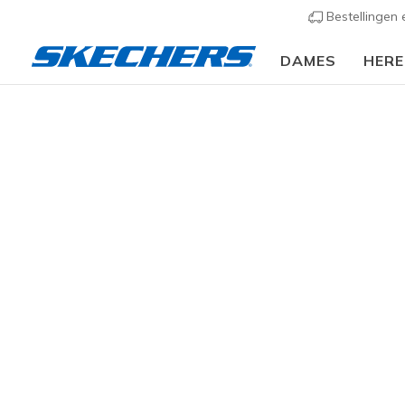
Bestellingen
DAMES
HER
Dames
Schoenen
Sneakers
Casual sneaker