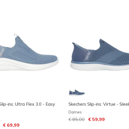
lip-ins: Ultra Flex 3.0 - Easy
Skechers Slip-ins: Virtue - Slee
Dames
Prijs verlaagd van
€ 85,00
naar
€ 59,99
laagd van
naar
€ 69,99