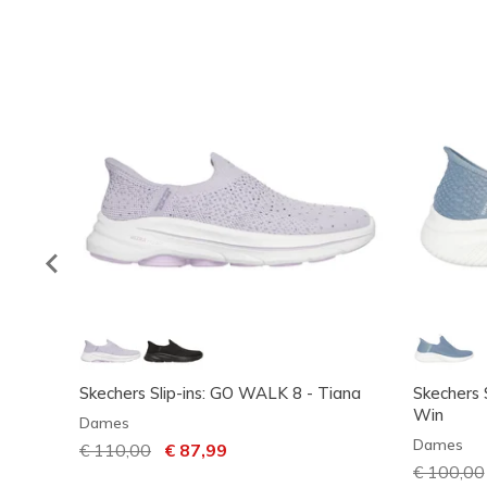
Skechers Slip-ins: GO WALK 8 - Tiana
Skechers S
Win
Dames
Dames
Prijs verlaagd van
€ 110,00
naar
€ 87,99
Prijs ver
€ 100,00