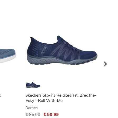
k
Skechers Slip-ins Relaxed Fit: Breathe-
Skecher
Easy - Roll-With-Me
Smoot
Dames
Dame
Prijs verlaagd van
€ 85,00
naar
€ 59,99
Prijs 
€ 100