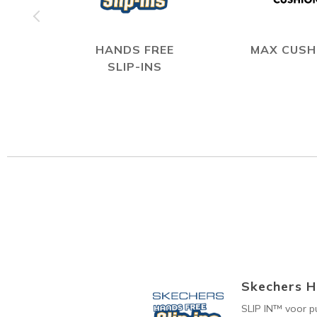
HANDS FREE
MAX CUSH
SLIP-INS
Skechers H
SLIP IN™ voor p