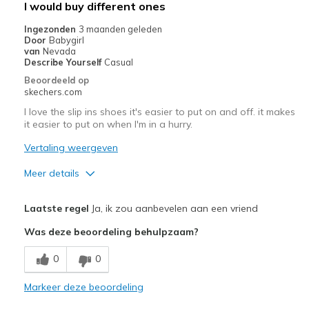
I would buy different ones
Ingezonden
3 maanden geleden
Door
Babygirl
van
Nevada
Describe Yourself
Casual
Beoordeeld op
skechers.com
I love the slip ins shoes it's easier to put on and off. it makes
it easier to put on when I'm in a hurry.
Vertaling weergeven
Meer details
Pluspunten
Laatste regel
Ja, ik zou aanbevelen aan een vriend
Breathe Well
Was deze beoordeling behulpzaam?
Comfortable
0
0
Stylish
Markeer deze beoordeling
Minpunten