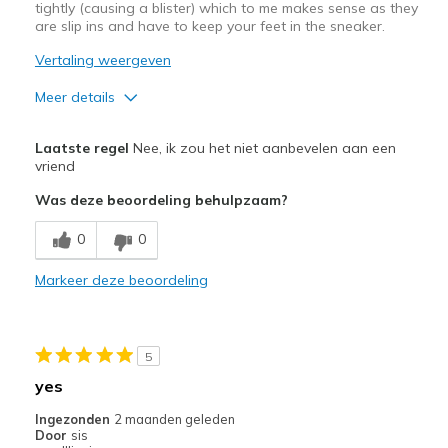
tightly (causing a blister) which to me makes sense as they
de
are slip ins and have to keep your feet in the sneaker.
page_id
te
Vertaling weergeven
bezoeken.
Meer details
Pluspunten
Laatste regel
Nee, ik zou het niet aanbevelen aan een
Attractive Design
vriend
Was deze beoordeling behulpzaam?
Breathe Well
0
0
Minpunten
Narrow shoe box
Markeer deze beoordeling
Need Break In
Beste toepassingen
5
yes
Casual Wear
Ingezonden
2 maanden geleden
Walking
Door
sis