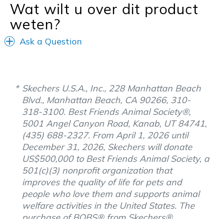
Wat wilt u over dit product
Sizing
Feels true to size
View On Shoes
Shoes are for Wearing
weten?
Ask a Question
Skechers U.S.A., Inc., 228 Manhattan Beach
Blvd., Manhattan Beach, CA 90266, 310-
318-3100. Best Friends Animal Society®,
5001 Angel Canyon Road, Kanab, UT 84741,
(435) 688-2327. From April 1, 2026 until
December 31, 2026, Skechers will donate
US$500,000 to Best Friends Animal Society, a
501(c)(3) nonprofit organization that
improves the quality of life for pets and
people who love them and supports animal
welfare activities in the United States. The
purchase of BOBS® from Skechers®