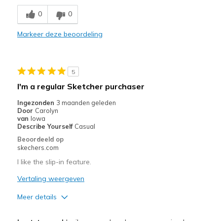
Breathe Well
0
0
Comfortable
Markeer deze beoordeling
Durable
Stylish
5
Minpunten
I'm a regular Sketcher purchaser
Need Break In
Ingezonden
3 maanden geleden
Door
Carolyn
Beste toepassingen
van
Iowa
Describe Yourself
Casual
Anytime
Beoordeeld op
skechers.com
Width
Feels too narrow
I like the slip-in feature.
Sizing
Feels true to size
View On Shoes
Vertaling weergeven
Shoes are for Wearing
Meer details
Pluspunten