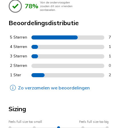
Van de ondervraagden
78%
zouden dit aan vrienden
aanbevelen.
Beoordelingsdistributie
5 Sterren
7
4 Sterren
1
3 Sterren
1
2 Sterren
0
1 Ster
2
Zo verzamelen we beoordelingen
Sizing
Feels full size too small
Feels full size too big