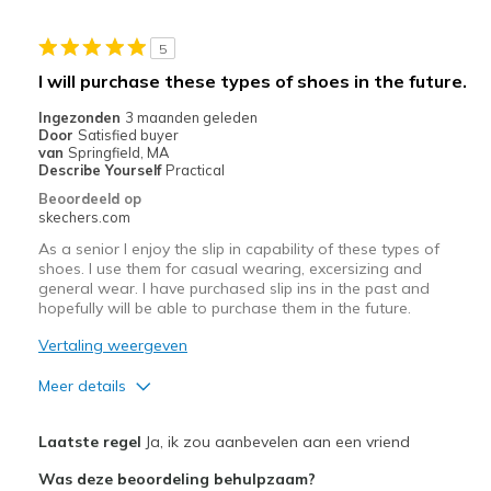
I hurt on top part of the left shoe
5
Poor Cushioning
I will purchase these types of shoes in the future.
Beste toepassingen
Ingezonden
3 maanden geleden
Door
Satisfied buyer
Casual Wear
van
Springfield, MA
Describe Yourself
Practical
Going Out
Beoordeeld op
skechers.com
Travel
As a senior I enjoy the slip in capability of these types of
shoes. I use them for casual wearing, excersizing and
Width
Feels true to width
general wear. I have purchased slip ins in the past and
Sizing
Feels true to size
hopefully will be able to purchase them in the future.
View On Shoes
I'm Really Into Shoes
Vertaling weergeven
Meer details
Pluspunten
Laatste regel
Ja, ik zou aanbevelen aan een vriend
Attractive Design
Was deze beoordeling behulpzaam?