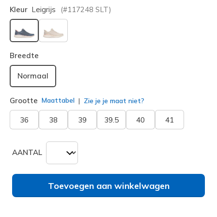
Kleur
Leigrijs
(#
117248
SLT
)
geselecteerd
Breedte
Normaal
Grootte
Maattabel
Zie je je maat niet?
36
38
39
39.5
40
41
AANTAL
Toevoegen aan winkelwagen