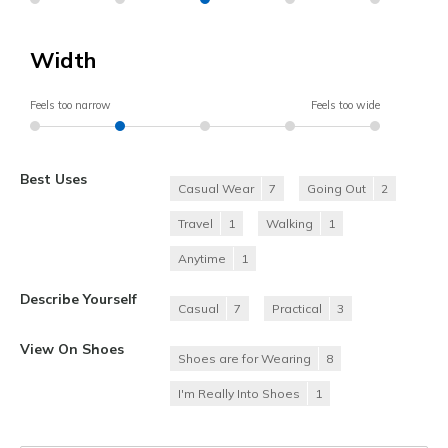
Width
Feels too narrow
Feels too wide
Best Uses
Casual Wear
7
Going Out
2
Travel
1
Walking
1
Anytime
1
Describe Yourself
Casual
7
Practical
3
View On Shoes
Shoes are for Wearing
8
I'm Really Into Shoes
1