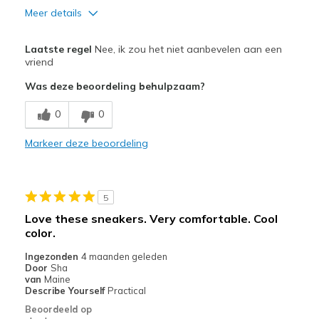
Meer details
Pluspunten
Laatste regel
Nee, ik zou het niet aanbevelen aan een
Breathe Well
vriend
Was deze beoordeling behulpzaam?
Beste toepassingen
Going Out
0
0
Width
Markeer deze beoordeling
Feels too narrow
Sizing
Feels half size too small
5
Love these sneakers. Very comfortable. Cool
color.
Ingezonden
4 maanden geleden
Door
Sha
van
Maine
Describe Yourself
Practical
Beoordeeld op