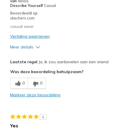
van
Illinois
Width
Feels too narrow
Describe Yourself
Casual
Sizing
Feels true to size
Beoordeeld op
skechers.com
View On Shoes
Shoes are for Wearing
casual wear
Vertaling weergeven
Meer details
Pluspunten
Laatste regel
Ja, ik zou aanbevelen aan een vriend
Attractive Design
Was deze beoordeling behulpzaam?
Breathe Well
0
0
Comfortable
Markeer deze beoordeling
Beste toepassingen
Casual Wear
5
Width
Feels true to width
Yes
Sizing
Feels true to size