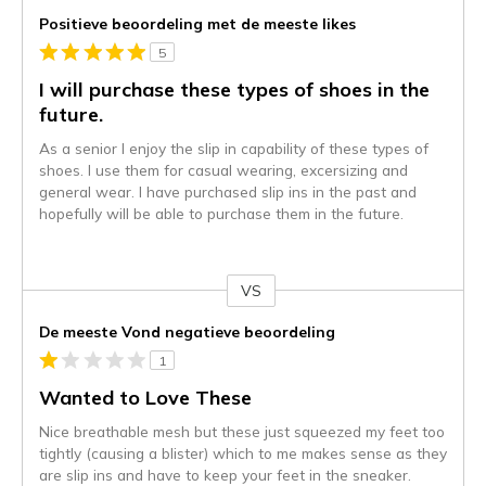
Positieve beoordeling met de meeste likes
5
I will purchase these types of shoes in the
future.
As a senior I enjoy the slip in capability of these types of
shoes. I use them for casual wearing, excersizing and
general wear. I have purchased slip ins in the past and
hopefully will be able to purchase them in the future.
VS
Je
content
De meeste Vond negatieve beoordeling
wordt
1
momenteel
gemigreerd
Wanted to Love These
naar
Nice breathable mesh but these just squeezed my feet too
de
tightly (causing a blister) which to me makes sense as they
niejee
are slip ins and have to keep your feet in the sneaker.
page_id.