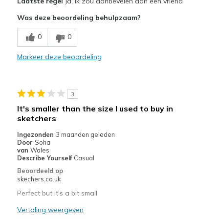
Laatste regel
Ja, ik zou aanbevelen aan een vriend
Comfortable
Was deze beoordeling behulpzaam?
Beste toepassingen
0
0
Casual Wear
Markeer deze beoordeling
Width
Feels true to width
Sizing
Feels true to size
View On Shoes
Shoes are for Wearing
3
It's smaller than the size I used to buy in
sketchers
Ingezonden
3 maanden geleden
Door
Soha
van
Wales
Describe Yourself
Casual
Beoordeeld op
skechers.co.uk
Perfect but it's a bit small
Vertaling weergeven