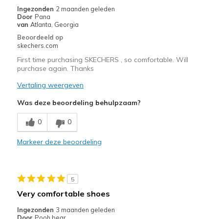
Ingezonden
2 maanden geleden
View On Shoes
Shoes are for Wearing
Door
Pana
van
Atlanta, Georgia
Beoordeeld op
skechers.com
First time purchasing SKECHERS , so comfortable. Will
purchase again. Thanks
Vertaling weergeven
Was deze beoordeling behulpzaam?
0
0
Markeer deze beoordeling
5
Very comfortable shoes
Ingezonden
3 maanden geleden
Door
Pooh bear