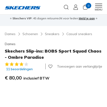
0
Men
MENU
⭐
Skechers VIP:
45 dagen retourrecht voor leden
Meld je aan
⭐
🎁
Dames
Schoenen
Sneakers
Casual sneakers
Dames
Skechers Slip-ins: BOBS Sport Squad Chaos
- Ombre Paradise
5 van de 5 klantbeoordelingen
Toevoegen aan verlanglijstje
11 beoordelingen
€ 80,00
inclusief BTW