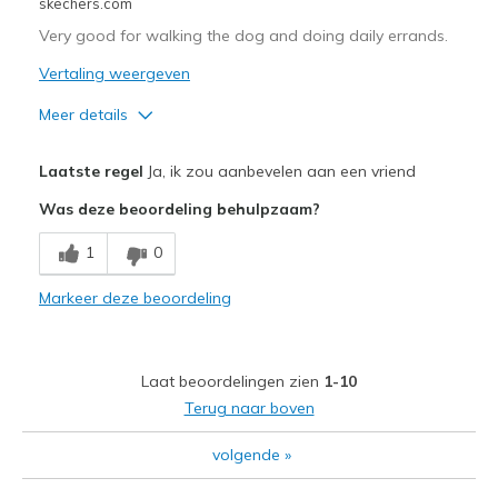
skechers.com
Very good for walking the dog and doing daily errands.
Vertaling weergeven
Meer details
Pluspunten
Laatste regel
Ja, ik zou aanbevelen aan een vriend
Attractive Design
Was deze beoordeling behulpzaam?
Comfortable
1
0
Stylish
Markeer deze beoordeling
Minpunten
Need Break In
Laat beoordelingen zien
1-10
Beste toepassingen
Terug naar boven
Casual Wear
volgende
»
Width
Feels true to width