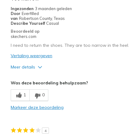
Ingezonden
3 maanden geleden
Door
Everfilled
van
Robertson County, Texas
Describe Yourself
Casual
Beoordeeld op
skechers.com
I need to return the shoes. They are too narrow in the heel.
Vertaling weergeven
Meer details
Pluspunten
Was deze beoordeling behulpzaam?
Attractive Design
1
0
Width
Feels too narrow
Markeer deze beoordeling
Sizing
Feels true to size
View On Shoes
Shoes are for Wearing
4