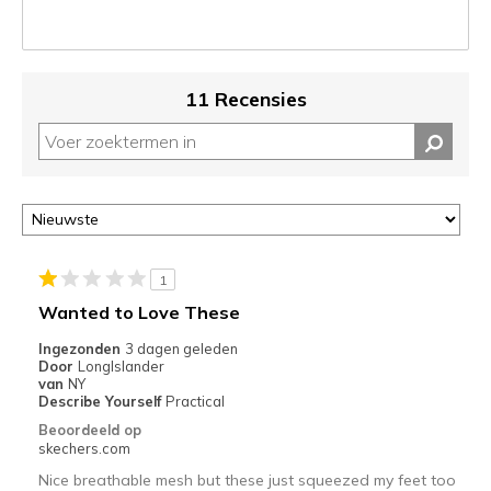
Je
kunt
de
status
11 Recensies
van
je
migratie
controleren
op
deze
page
of
1
door
Wanted to Love These
<a
href="javascript:location.href=location.pathname;">hier</a>
Ingezonden
3 dagen geleden
de
Door
LongIslander
van
NY
page
Describe Yourself
Practical
met
Beoordeeld op
de
skechers.com
migratiegeschiedenis
Nice breathable mesh but these just squeezed my feet too
van