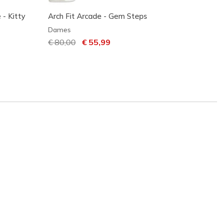
 - Kitty
Arch Fit Arcade - Gem Steps
Skeche
Nite
Dames
Dame
Prijs verlaagd van
€ 80,00
naar
€ 55,99
Prijs 
€ 90,