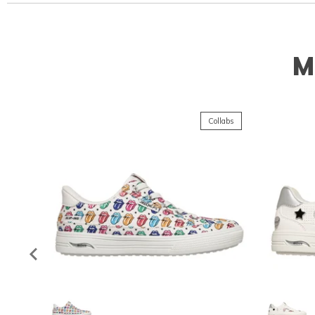
M
Collabs