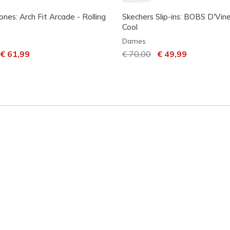
ones: Arch Fit Arcade - Rolling
Skechers Slip-ins: BOBS D'Vine
Cool
Dames
laagd van
aar
€ 61,99
Prijs verlaagd van
€ 70,00
naar
€ 49,99