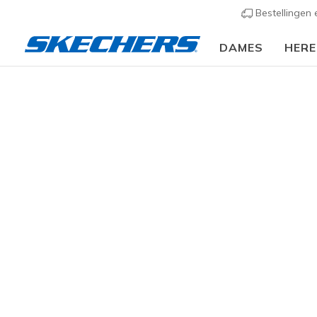
Bestellingen
DAMES
HER
Dames
Schoenen
Sneakers
Casual sneaker