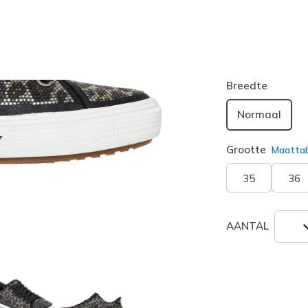
Kleur
Zwart / Lu
geselecte
Breedte
Normaal
Grootte
Maatta
35
36
AANTAL