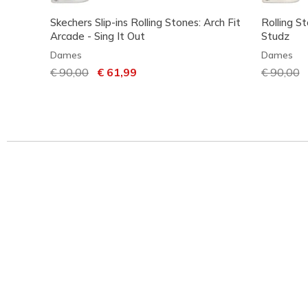
Skechers Slip-ins Rolling Stones: Arch Fit
Rolling St
Arcade - Sing It Out
Studz
Dames
Dames
Prijs verlaagd van
€ 90,00
naar
€ 61,99
Prijs ver
€ 90,00
n