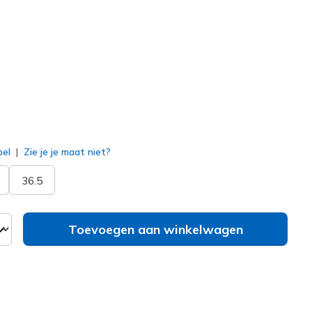
ipaard
(#
177219
BKLD
)
erd
bel
Zie je je maat niet?
36.5
Toevoegen aan winkelwagen