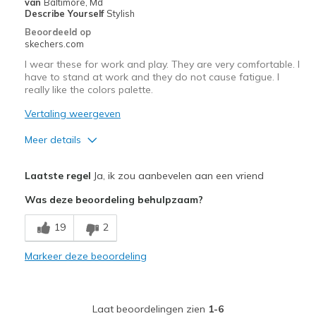
van
Baltimore, Md
Describe Yourself
Stylish
Beoordeeld op
skechers.com
I wear these for work and play. They are very comfortable. I
have to stand at work and they do not cause fatigue. I
really like the colors palette.
Vertaling weergeven
Meer details
Pluspunten
Laatste regel
Ja, ik zou aanbevelen aan een vriend
Attractive Design
Was deze beoordeling behulpzaam?
Breathe Well
19
2
Comfortable
Markeer deze beoordeling
Stylish
Beste toepassingen
Laat beoordelingen zien
1-6