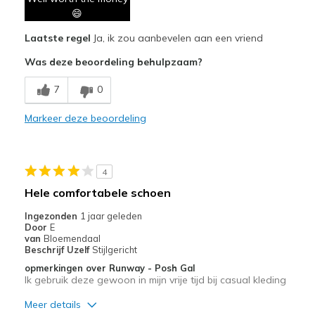
Durable
😄
Laatste regel
Ja, ik zou aanbevelen aan een vriend
Stylish
Was deze beoordeling behulpzaam?
Beste toepassingen
7
0
Casual Wear
Going Out
Markeer deze beoordeling
Travel
4
Width
Feels true to width
Sizing
Hele comfortabele schoen
Feels true to size
View On Shoes
Shoes are for Wearing
Ingezonden
1 jaar geleden
Door
E
van
Bloemendaal
Beschrijf Uzelf
Stijlgericht
opmerkingen over Runway - Posh Gal
Ik gebruik deze gewoon in mijn vrije tijd bij casual kleding
Meer details