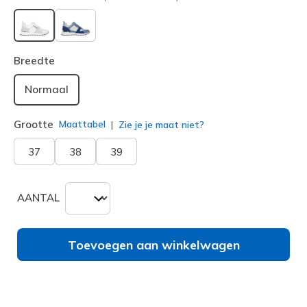
geselecteerd
Breedte
Normaal
Grootte
Maattabel
Zie je je maat niet?
37
38
39
AANTAL
Toevoegen aan winkelwagen