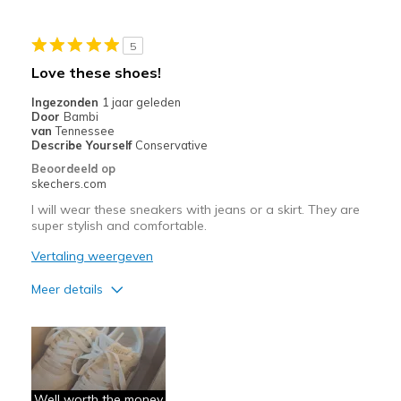
Casual Wear
5
Travel
Love these shoes!
Ingezonden
1 jaar geleden
Door
Bambi
van
Tennessee
Describe Yourself
Conservative
Beoordeeld op
skechers.com
I will wear these sneakers with jeans or a skirt. They are
super stylish and comfortable.
Vertaling weergeven
Meer details
Pluspunten
Attractive Design
Comfortable
Well worth the money