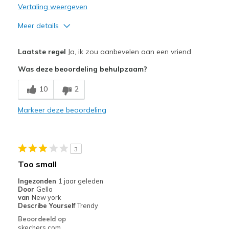
Vertaling weergeven
Meer details
Pluspunten
Laatste regel
Ja, ik zou aanbevelen aan een vriend
Attractive Design
Was deze beoordeling behulpzaam?
Breathe Well
10
2
Comfortable
Markeer deze beoordeling
Durable
Feather light
3
Stylish
Too small
Beste toepassingen
Ingezonden
1 jaar geleden
Door
Gella
Casual Wear
van
New york
Describe Yourself
Trendy
Going Out
Beoordeeld op
skechers.com