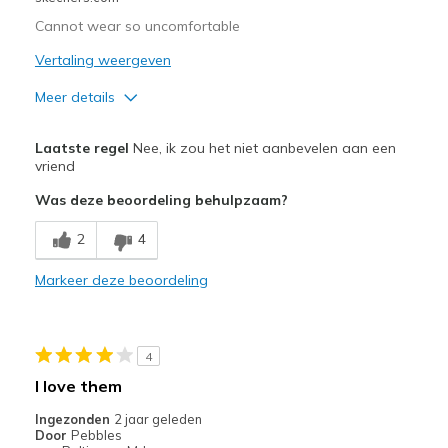
Special Occasions
Cannot wear so uncomfortable
Travel
Vertaling weergeven
Width
Feels true to width
Meer details
Sizing
Feels true to size
Pluspunten
View On Shoes
I'm Into Shoes
Laatste regel
Nee, ik zou het niet aanbevelen aan een
Attractive Design
vriend
Was deze beoordeling behulpzaam?
Stylish
2
4
Minpunten
Need Break In
Markeer deze beoordeling
Beste toepassingen
Casual Wear
4
I love them
Width
Feels too narrow
Sizing
Feels full size too small
Ingezonden
2 jaar geleden
Door
Pebbles