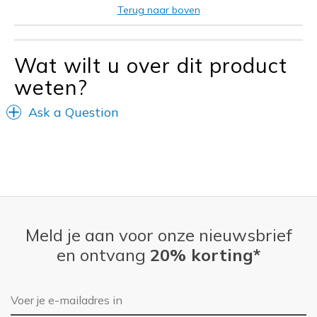
Casual Wear
Terug naar boven
Width
Feels true to width
Sizing
Feels true to size
Wat wilt u over dit product
View On Shoes
I'm Really Into Shoes
weten?
Ask a Question
Meld je aan voor onze nieuwsbrief
en ontvang
20% korting*
E-mailadres