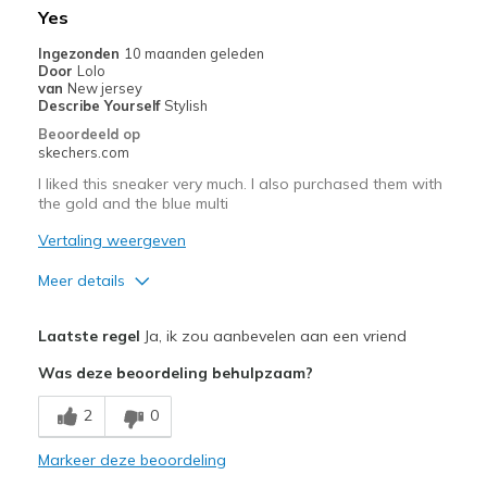
Yes
Ingezonden
10 maanden geleden
Door
Lolo
van
New jersey
Describe Yourself
Stylish
Beoordeeld op
skechers.com
I liked this sneaker very much. I also purchased them with
the gold and the blue multi
Vertaling weergeven
Meer details
Pluspunten
Laatste regel
Ja, ik zou aanbevelen aan een vriend
Attractive Design
Was deze beoordeling behulpzaam?
Comfortable
2
0
Stylish
Markeer deze beoordeling
Beste toepassingen