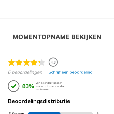
MOMENTOPNAME BEKIJKEN
4.3
6 beoordelingen
Schrijf een beoordeling
Van de ondervraagden
83%
zouden dit aan vrienden
aanbevelen.
Beoordelingsdistributie
5 Sterren
3