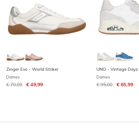
Zinger Evo - World Striker
UNO - Vintage Dayz
Dames
Dames
Prijs verlaagd van
naar
Prijs verlaagd van
naar
€ 70,00
€ 49,99
€ 95,00
€ 65,99