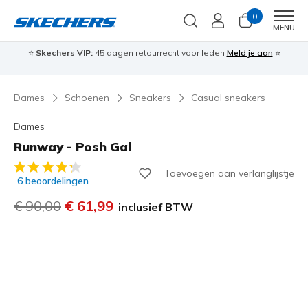
0
Men
MENU
⭐
Skechers VIP:
45 dagen retourrecht voor leden
Meld je aan
⭐
🎁
Dames
Schoenen
Sneakers
Casual sneakers
Dames
Runway - Posh Gal
3,9 van de 5 klantbeoordelingen
Toevoegen aan verlanglijstje
6 beoordelingen
Prijs verlaagd van
€ 90,00
naar
€ 61,99
inclusief BTW