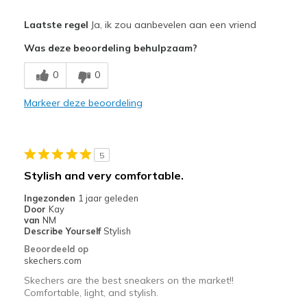
Pluspunten
Laatste regel
Ja, ik zou aanbevelen aan een vriend
Comfortabel
Was deze beoordeling behulpzaam?
Goede demping
0
0
Leuk model
Markeer deze beoordeling
Stijlvol
Minpunten
5
Zwaarder dan ik gewend ben van skechers
Stylish and very comfortable.
Beste toepassingen
Ingezonden
1 jaar geleden
Door
Kay
Informele kleding
van
NM
Describe Yourself
Stylish
Om te werken
Beoordeeld op
skechers.com
Breedte
Lijkt te breed
Skechers are the best sneakers on the market!!
Maat
Lijkt een halve maat te groot
Comfortable, light, and stylish.
View On Shoes
Schoenen zijn om te dragen