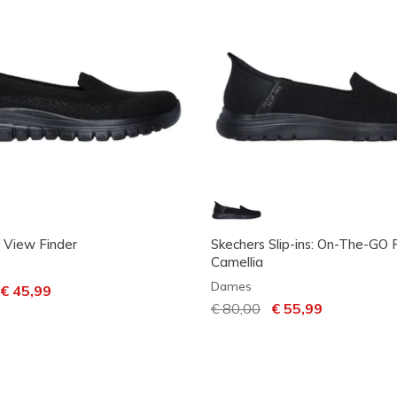
- View Finder
Skechers Slip-ins: On-The-GO F
Camellia
Dames
laagd van
aar
€ 45,99
Prijs verlaagd van
€ 80,00
naar
€ 55,99