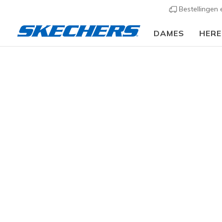
Bestellingen
DAMES
HER
Dames
Schoenen
Sneakers
Casual sneaker