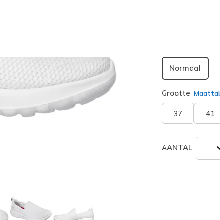
geselecte
Breedte
Normaal
Grootte
Maatta
37
41
AANTAL