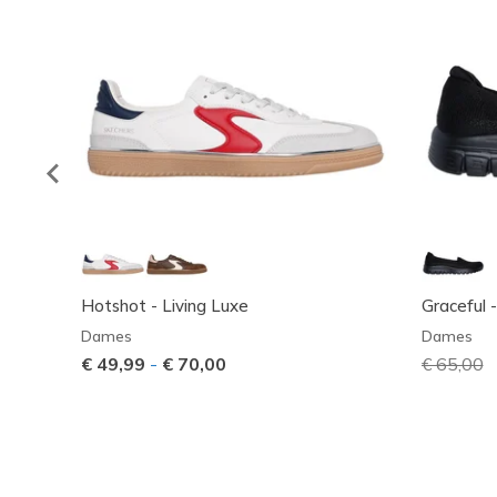
Hotshot - Living Luxe
Graceful 
Dames
Dames
€ 49,99
-
€ 70,00
Prijs ver
€ 65,00
n