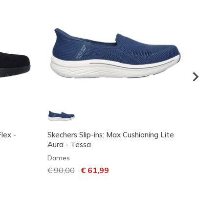
lex -
Skechers Slip-ins: Max Cushioning Lite
Skech
Aura - Tessa
Fit® 2
Dames
Dame
Prijs verlaagd van
€ 90,00
naar
€ 61,99
Prijs 
€ 110