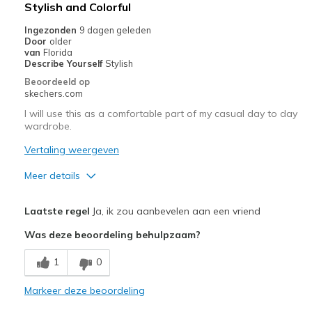
Beste toepassingen
Stylish and Colorful
Casual Wear
Ingezonden
9 dagen geleden
Door
older
Going Out
van
Florida
Describe Yourself
Stylish
Travel
Beoordeeld op
skechers.com
Width
Feels true to width
I will use this as a comfortable part of my casual day to day
Sizing
Feels true to size
wardrobe.
View On Shoes
I'm Really Into Shoes
Vertaling weergeven
Meer details
Pluspunten
Laatste regel
Ja, ik zou aanbevelen aan een vriend
color
Was deze beoordeling behulpzaam?
Beste toepassingen
1
0
Casual Wear
Markeer deze beoordeling
Width
Feels true to width