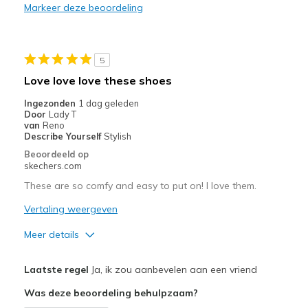
Markeer deze beoordeling
Beste toepassingen
Casual Wear
5
Going Out
Love love love these shoes
Travel
Ingezonden
1 dag geleden
Door
Lady T
Width
Feels true to width
van
Reno
Describe Yourself
Stylish
Sizing
Feels half size too big
Beoordeeld op
View On Shoes
Shoes are for Wearing
skechers.com
These are so comfy and easy to put on! I love them.
Vertaling weergeven
Meer details
Pluspunten
Laatste regel
Ja, ik zou aanbevelen aan een vriend
Attractive Design
Was deze beoordeling behulpzaam?
Breathe Well