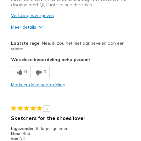
disappointed 😞, I hate to see the soles.
Vertaling weergeven
Meer details
Pluspunten
Laatste regel
Nee, ik zou het niet aanbevelen aan een
Comfortable
vriend
Was deze beoordeling behulpzaam?
Durable
0
0
Beste toepassingen
Casual Wear
Markeer deze beoordeling
Going Out
Travel
5
Sketchers for the shoes lover
Width
Feels true to width
Sizing
Feels true to size
Ingezonden
8 dagen geleden
Door
Red
View On Shoes
I'm Into Shoes
van
NC