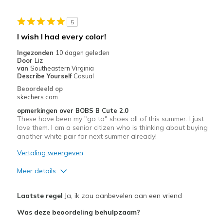
Sizing
Feels true to size
View On Shoes
I'm Into Shoes
5
I wish I had every color!
Ingezonden
10 dagen geleden
Door
Liz
van
Southeastern Virginia
Describe Yourself
Casual
Beoordeeld op
skechers.com
opmerkingen over BOBS B Cute 2.0
These have been my "go to" shoes all of this summer. I just
love them. I am a senior citizen who is thinking about buying
another white pair for next summer already!
Vertaling weergeven
Meer details
Pluspunten
Laatste regel
Ja, ik zou aanbevelen aan een vriend
Attractive Design
Was deze beoordeling behulpzaam?