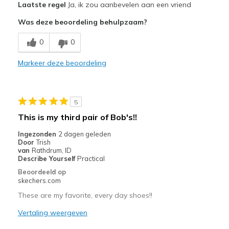
Laatste regel
Ja, ik zou aanbevelen aan een vriend
Attractive Design
Was deze beoordeling behulpzaam?
Beautiful color
0
0
Breathe Well
Markeer deze beoordeling
Comfortable
Durable
5
Stylish
This is my third pair of Bob's!!
Beste toepassingen
Ingezonden
2 dagen geleden
Door
Trish
Casual Wear
van
Rathdrum, ID
Describe Yourself
Practical
Going Out
Beoordeeld op
skechers.com
Travel
These are my favorite, every day shoes!!
Width
Feels true to width
Vertaling weergeven
Sizing
Feels true to size