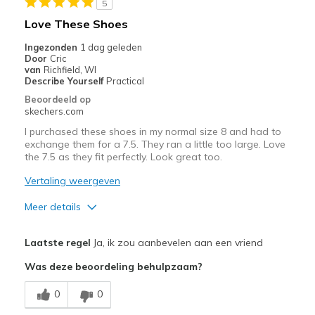
5
Love These Shoes
Ingezonden
1 dag geleden
Door
Cric
van
Richfield, WI
Describe Yourself
Practical
Beoordeeld op
skechers.com
I purchased these shoes in my normal size 8 and had to
exchange them for a 7.5. They ran a little too large. Love
the 7.5 as they fit perfectly. Look great too.
Vertaling weergeven
Meer details
Pluspunten
Laatste regel
Ja, ik zou aanbevelen aan een vriend
Attractive Design
Was deze beoordeling behulpzaam?
Comfortable
0
0
Stylish