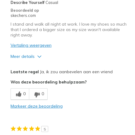
Describe Yourself
Casual
Beoordeeld op
skechers.com
I stand and walk all night at work. I love my shoes so much
that I ordered a bigger size as my size wasn't available
right away.
Vertaling weergeven
Meer details
Pluspunten
Laatste regel
Ja, ik zou aanbevelen aan een vriend
Attractive Design
Was deze beoordeling behulpzaam?
Breathe Well
0
0
Comfortable
Markeer deze beoordeling
Durable
Stylish
5