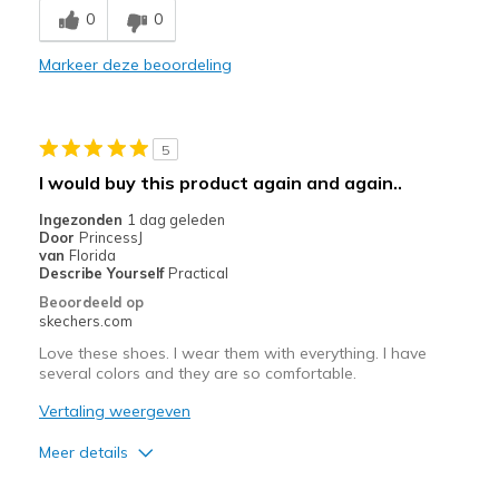
0
0
Comfortable
Markeer deze beoordeling
Durable
Stylish
5
Beste toepassingen
I would buy this product again and again..
Casual Wear
Ingezonden
1 dag geleden
Door
PrincessJ
Going Out
van
Florida
Describe Yourself
Practical
Special Occasions
Beoordeeld op
skechers.com
Travel
Love these shoes. I wear them with everything. I have
several colors and they are so comfortable.
Width
Feels true to width
Sizing
Feels true to size
Vertaling weergeven
View On Shoes
I'm Into Shoes
Meer details
Pluspunten