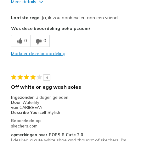
Meer details
View On Shoes
I'm Really Into Shoes
Pluspunten
Laatste regel
Ja, ik zou aanbevelen aan een vriend
Attractive Design
Was deze beoordeling behulpzaam?
Breathe Well
0
0
Comfortable
Markeer deze beoordeling
Durable
Stylish
4
Beste toepassingen
Off white or egg wash soles
Casual Wear
Ingezonden
3 dagen geleden
Door
Waterlily
Travel
van
CARIBBEAN
Describe Yourself
Stylish
Width
Feels true to width
Beoordeeld op
skechers.com
Sizing
Feels true to size
View On Shoes
Shoes are for Wearing
opmerkingen over BOBS B Cute 2.0
I desired a cute white shoe and thought of skechers. I'm