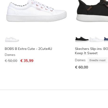
BOBS B Extra Cute - 2Cute4U
Skechers Slip-ins: B
Keep It Sweet
Dames
Prijs verlaagd van
naar
Dames
€ 50,00
€ 35,99
Breedte maat
€ 60,00