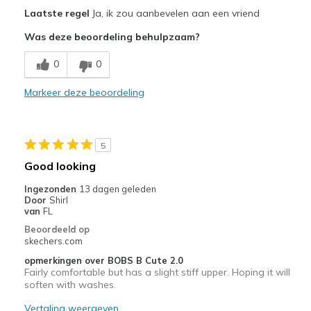
Pluspunten
Laatste regel
Ja, ik zou aanbevelen aan een vriend
Attractive Design
Was deze beoordeling behulpzaam?
Comfortable
0
0
Durable
Markeer deze beoordeling
Stylish
Beste toepassingen
5
Casual Wear
Good looking
Travel
Ingezonden
13 dagen geleden
Door
Shirl
Sizing
Feels half size too small
van
FL
View On Shoes
I'm Into Shoes
Beoordeeld op
skechers.com
opmerkingen over BOBS B Cute 2.0
Fairly comfortable but has a slight stiff upper. Hoping it will
soften with washes.
Vertaling weergeven