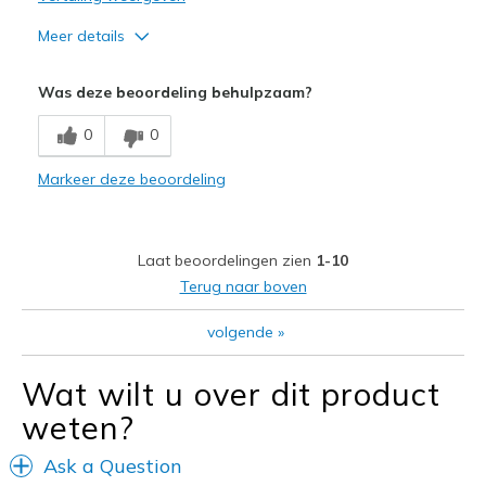
Meer details
Pluspunten
Was deze beoordeling behulpzaam?
Attractive Design
0
0
Width
Feels true to width
Markeer deze beoordeling
Sizing
Feels true to size
Laat beoordelingen zien
1-10
Terug naar boven
volgende
»
Wat wilt u over dit product
weten?
Ask a Question