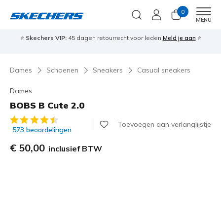
0
Men
MENU
⭐
Skechers VIP:
45 dagen retourrecht voor leden
Meld je aan
⭐
🎁
Dames
Schoenen
Sneakers
Casual sneakers
Dames
BOBS B Cute 2.0
5 van de 5 klantbeoordelingen
Toevoegen aan verlanglijstje
573 beoordelingen
€ 50,00
inclusief BTW