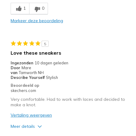
Comfortable
1
0
Durable
Markeer deze beoordeling
Stylish
Beste toepassingen
5
Casual Wear
Love these sneakers
Going Out
Ingezonden
10 dagen geleden
Door
Mare
Travel
van
Tamworth NH
Describe Yourself
Stylish
Width
Feels true to width
Beoordeeld op
skechers.com
Sizing
Feels true to size
View On Shoes
I'm Into Shoes
Very comfortable. Had to work with laces and decided to
make a knot.
Vertaling weergeven
Meer details