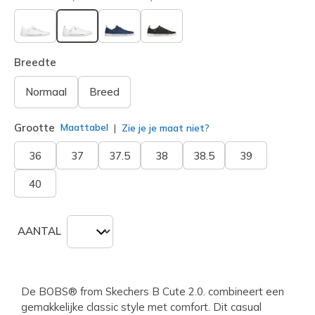
geselecteerd
Breedte
Normaal
Breed
Grootte
Maattabel
Zie je je maat niet?
36
37
37.5
38
38.5
39
40
AANTAL
De BOBS® from Skechers B Cute 2.0. combineert een
gemakkelijke classic style met comfort. Dit casual