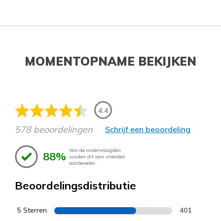
MOMENTOPNAME BEKIJKEN
4.4
578 beoordelingen
Schrijf een beoordeling
Van de ondervraagden
88%
zouden dit aan vrienden
aanbevelen.
Beoordelingsdistributie
5 Sterren
401