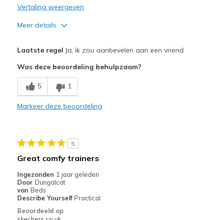
Sizing
Feels true to size
Vertaling weergeven
View On Shoes
Shoes are for Wearing
Meer details
Pluspunten
Laatste regel
Ja, ik zou aanbevelen aan een vriend
Attractive Design
Was deze beoordeling behulpzaam?
Stylish
5
1
Beste toepassingen
Markeer deze beoordeling
Casual Wear
Going Out
5
Width
Feels too narrow
Great comfy trainers
Sizing
Feels half size too small
Ingezonden
1 jaar geleden
View On Shoes
I'm Into Shoes
Door
Dungalcat
van
Beds
Describe Yourself
Practical
Beoordeeld op
skechers.co.uk