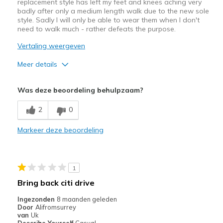
replacement style has left my feet and knees aching very
badly after only a medium length walk due to the new sole
style. Sadly I will only be able to wear them when I don't
need to walk much - rather defeats the purpose.
Vertaling weergeven
Meer details
Pluspunten
Was deze beoordeling behulpzaam?
Attractive Design
2
0
Width
Feels true to width
Markeer deze beoordeling
Sizing
Feels true to size
1
Bring back citi drive
Ingezonden
8 maanden geleden
Door
Alifromsurrey
van
Uk
Describe Yourself
Casual