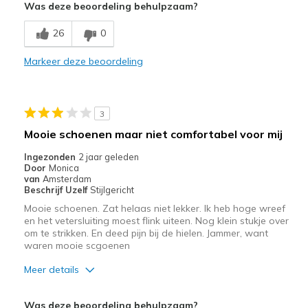
Was deze beoordeling behulpzaam?
Breathe Well
26
0
Comfortable
Markeer deze beoordeling
Works well with orthotic inserts
Beste toepassingen
3
Casual Wear
Mooie schoenen maar niet comfortabel voor mij
Travel
Ingezonden
2 jaar geleden
Door
Monica
Width
Feels true to width
van
Amsterdam
Beschrijf Uzelf
Stijlgericht
Sizing
Feels true to size
Mooie schoenen. Zat helaas niet lekker. Ik heb hoge wreef
View On Shoes
Shoes are for Wearing
en het vetersluiting moest flink uiteen. Nog klein stukje over
om te strikken. En deed pijn bij de hielen. Jammer, want
waren mooie scgoenen
Meer details
Pluspunten
Was deze beoordeling behulpzaam?