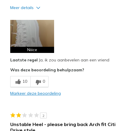
Meer details
Pluspunten
Attractive Design
Comfortable
Stylish
Niiice
Laatste regel
Ja, ik zou aanbevelen aan een vriend
Beste toepassingen
Was deze beoordeling behulpzaam?
Casual Wear
10
0
Width
Feels true to width
Sizing
Feels true to size
Markeer deze beoordeling
View On Shoes
I'm Into Shoes
2
Unstable Heel - please bring back Arch fit Citi
Drive style