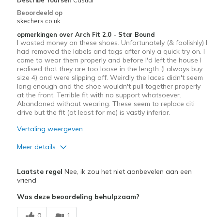
Beoordeeld op
skechers.co.uk
opmerkingen over Arch Fit 2.0 - Star Bound
I wasted money on these shoes. Unfortunately (& foolishly) I
had removed the labels and tags after only a quick try on. I
came to wear them properly and before I'd left the house I
realised that they are too loose in the length (I always buy
size 4) and were slipping off. Weirdly the laces didn't seem
long enough and the shoe wouldn't pull together properly
at the front. Terrible fit with no support whatsoever.
Abandoned without wearing. These seem to replace citi
drive but the fit (at least for me) is vastly inferior.
Vertaling weergeven
Meer details
Sizing
Feels full size too big
Laatste regel
Nee, ik zou het niet aanbevelen aan een
View On Shoes
Shoes are for Wearing
vriend
Was deze beoordeling behulpzaam?
0
1