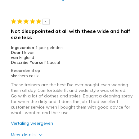
Sizing
Feels half size too small
View On Shoes
Shoes are for Wearing
5
Not disappointed at all with these wide and half
size less
Ingezonden
1 jaar geleden
Door
Devon
van
England
Describe Yourself
Casual
Beoordeeld op
skechers.co.uk
These trainers are the best I've ever bought even wearing
them all day. Comfortable fit and wide style was offered.
Go with a lot of clothes and styles. Bought a cleaning spray
for when the dirty and it does the job. I had excellent
customer service when I bought them with good advice for
what I wanted and their use.
Vertaling weergeven
Meer details