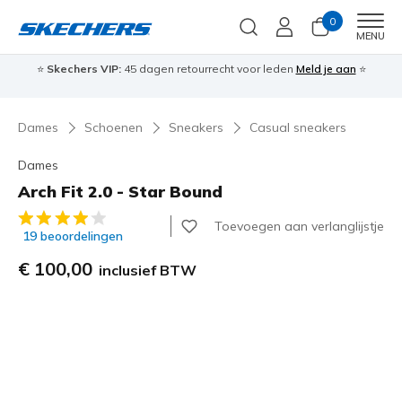
0
Men
MENU
⭐
Skechers VIP:
45 dagen retourrecht voor leden
Meld je aan
⭐
🎁
Dames
Schoenen
Sneakers
Casual sneakers
Dames
Arch Fit 2.0 - Star Bound
4,2 van de 5 klantbeoordelingen
Toevoegen aan verlanglijstje
19 beoordelingen
€ 100,00
inclusief BTW