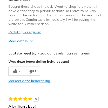
Bought these shoes in black. Went to shop to try them. I
have a tendency to plantur faciaitis so I have to be very
careful. The arch support is fab on these and I haven't had
a problem. Comfortable immediately. I will be buying the
white for Summer season.
Vertaling weergeven
Meer details
Pluspunten
Laatste regel
Ja, ik zou aanbevelen aan een vriend
Attractive Design
Was deze beoordeling behulpzaam?
Breathe Well
23
0
Comfortable
Markeer deze beoordeling
Durable
Stylish
5
Beste toepassingen
A brilliant buy!