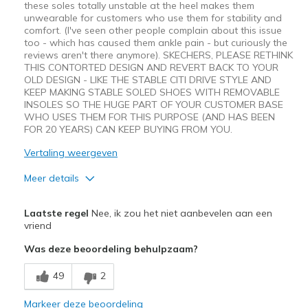
these soles totally unstable at the heel makes them
unwearable for customers who use them for stability and
comfort. (I've seen other people complain about this issue
too - which has caused them ankle pain - but curiously the
reviews aren't there anymore). SKECHERS, PLEASE RETHINK
THIS CONTORTED DESIGN AND REVERT BACK TO YOUR
OLD DESIGN - LIKE THE STABLE CITI DRIVE STYLE AND
KEEP MAKING STABLE SOLED SHOES WITH REMOVABLE
INSOLES SO THE HUGE PART OF YOUR CUSTOMER BASE
WHO USES THEM FOR THIS PURPOSE (AND HAS BEEN
FOR 20 YEARS) CAN KEEP BUYING FROM YOU.
Vertaling weergeven
Meer details
Pluspunten
Laatste regel
Nee, ik zou het niet aanbevelen aan een
Attractive Design
vriend
Was deze beoordeling behulpzaam?
Minpunten
Wear Out Quickly
49
2
Width
Markeer deze beoordeling
Feels true to width