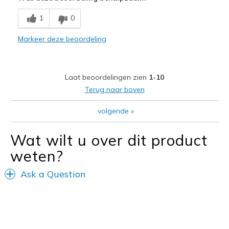
Leuk model
1
0
Stijlvol
Markeer deze beoordeling
Minpunten
Pijnlijk bij hiel en op wreef
Laat beoordelingen zien
1-10
Beste toepassingen
Terug naar boven
Informele kleding
volgende
»
Breedte
Lijkt goed van breedte
Maat
Lijkt goed van maat
Wat wilt u over dit product
View On Shoes
Schoenen zijn om te dragen
weten?
Ask a Question