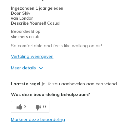
Casual Wear
Ingezonden
1 jaar geleden
Door
Shiv
Going Out
van
London
Describe Yourself
Casual
Travel
Beoordeeld op
skechers.co.uk
Width
Feels true to width
So comfortable and feels like walking on air!
Sizing
Feels true to size
Vertaling weergeven
View On Shoes
Shoes are for Wearing
Meer details
Pluspunten
Laatste regel
Ja, ik zou aanbevelen aan een vriend
Attractive Design
Was deze beoordeling behulpzaam?
Breathe Well
3
0
Comfortable
Markeer deze beoordeling
Durable
Stylish