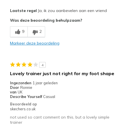
Pluspunten
Laatste regel
Ja, ik zou aanbevelen aan een vriend
Attractive Design
Was deze beoordeling behulpzaam?
Breathe Well
9
2
Comfortable
Markeer deze beoordeling
Durable
So comfy
4
Stylish
Lovely trainer just not right for my foot shape
Minpunten
Ingezonden
1 jaar geleden
Door
Ronnie
No problems at all fit brilliant
van
UK
Describe Yourself
Casual
Beste toepassingen
Beoordeeld op
skechers.co.uk
Casual Wear
not used so cant comment on this, but a lovely simple
trainer
Width
Feels true to width