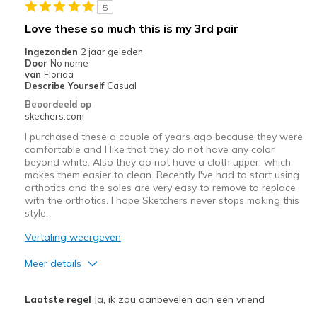
5
Beste toepassingen
Love these so much this is my 3rd pair
Casual Wear
Ingezonden
2 jaar geleden
Door
No name
Travel
van
Florida
Describe Yourself
Casual
Width
Feels true to width
Beoordeeld op
skechers.com
Sizing
Feels true to size
View On Shoes
Shoes are for Wearing
I purchased these a couple of years ago because they were
comfortable and I like that they do not have any color
beyond white. Also they do not have a cloth upper, which
makes them easier to clean. Recently I've had to start using
orthotics and the soles are very easy to remove to replace
with the orthotics. I hope Sketchers never stops making this
style.
Vertaling weergeven
Meer details
Pluspunten
Laatste regel
Ja, ik zou aanbevelen aan een vriend
Attractive Design