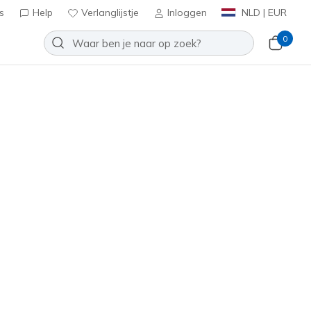
s
Help
Verlanglijstje
Inloggen
NLD | EUR
0
n
Meld je aan
⭐
lip-ins: Ultra Flex 3.0 Sandal -
etter
Toevoegen aan verlanglijstje
0 beoordelingen
antbeoordelingen
inclusief BTW