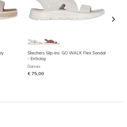
ay
Skechers Slip-ins: GO WALK Flex Sandal
Skeche
- Enticing
- Glim
Dames
Dame
€ 75,00
€ 70,