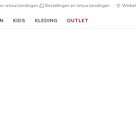
 en retourzendingen
Bestellingen en retourzendingen
Winkel
EN
KIDS
KLEDING
OUTLET
⭐
Skechers VIP:
45 dagen retourrecht voor lede
Dames
Skechers S
Forever B
6
3,1 van de 5 kl
€ 70,00