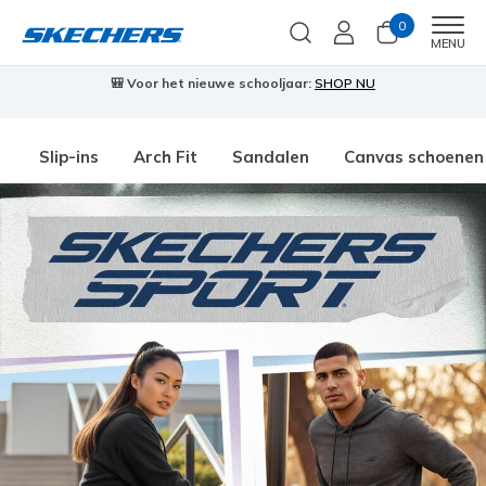
0
Men
MENU
🎒 Voor het nieuwe schooljaar:
SHOP NU
Slip-ins
Arch Fit
Sandalen
Canvas schoenen