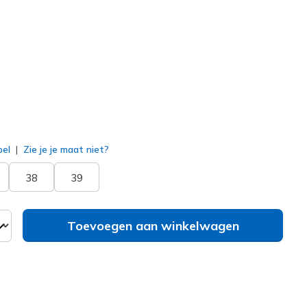
141495
NVY
)
erd
bel
Zie je je maat niet?
38
39
Toevoegen aan winkelwagen