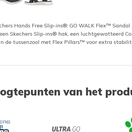
echers Hands Free Slip-ins®: GO WALK Flex™ Sandal 
 een Skechers Slip-ins® hak, een luchtgewatteerd 
e tussenzool met Flex Pillars™ voor extra stabilite
ogtepunten van het prod