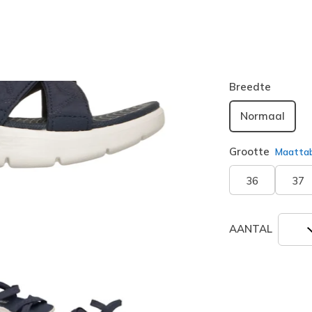
Kleur
Marine
(#
geselecte
Breedte
Normaal
Grootte
Maatta
36
37
AANTAL