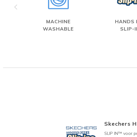
MACHINE
HANDS 
WASHABLE
SLIP-
Skechers H
SLIP IN™ voor p