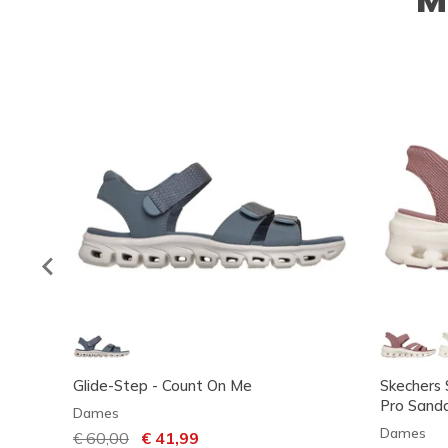
Glide-Step - Count On Me
Skechers S
Pro Sanda
Dames
Dames
Prijs verlaagd van
€ 60,00
naar
€ 41,99