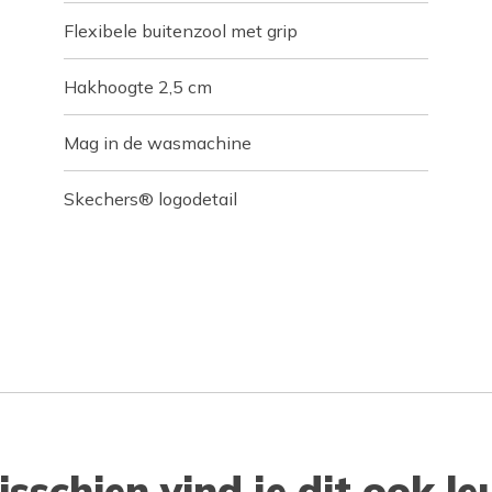
Flexibele buitenzool met grip
Hakhoogte 2,5 cm
Mag in de wasmachine
Skechers® logodetail
isschien vind je dit ook le