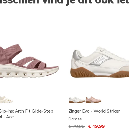
lip-ins: Arch Fit Glide-Step
Zinger Evo - World Striker
l - Ace
Dames
Prijs verlaagd van
€ 70,00
naar
€ 49,99