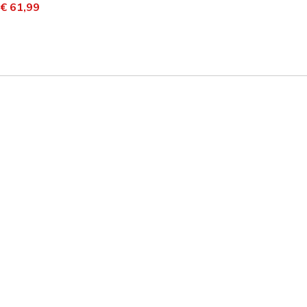
laagd van
aar
€ 61,99