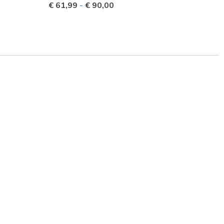
€ 61,99
-
€ 90,00
Prijs 
€ 55,