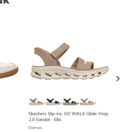
Skechers Slip-ins: GO WALK Glide-Step
GO WA
2.0 Sandal - Ella
Jacket
Dames
Dame