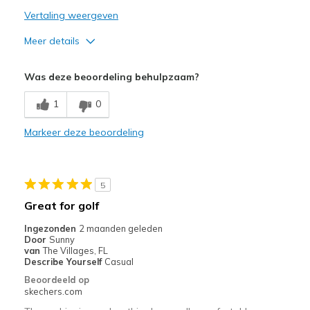
Vertaling weergeven
Meer details
Pluspunten
Was deze beoordeling behulpzaam?
Attractive Design
1
0
Minpunten
Markeer deze beoordeling
Need Break In
Poor Cushioning
5
Width
Feels true to width
Great for golf
Sizing
Feels true to size
View On Shoes
I'm Really Into Shoes
Ingezonden
2 maanden geleden
Door
Sunny
van
The Villages, FL
Describe Yourself
Casual
Beoordeeld op
skechers.com