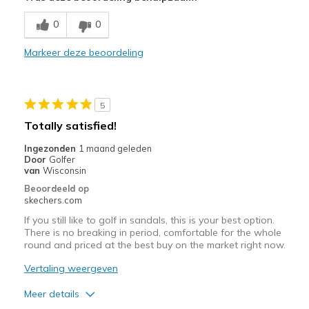
Breathe Well
0
0
Comfortable
Markeer deze beoordeling
Durable
Stylish
5
Beste toepassingen
Totally satisfied!
Casual Wear
Ingezonden
1 maand geleden
Door
Golfer
Travel
van
Wisconsin
Beoordeeld op
Width
Feels too wide
skechers.com
Sizing
Feels half size too small
If you still like to golf in sandals, this is your best option.
There is no breaking in period, comfortable for the whole
round and priced at the best buy on the market right now.
Vertaling weergeven
Meer details