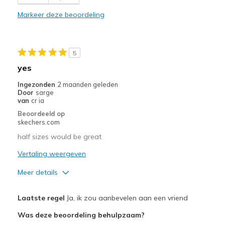
Durable
Markeer deze beoordeling
Stylish
Width
Feels true to width
5
Sizing
Feels true to size
yes
View On Shoes
Shoes are for Wearing
Ingezonden
2 maanden geleden
Door
sarge
van
cr ia
Beoordeeld op
skechers.com
half sizes would be great
Vertaling weergeven
Meer details
Pluspunten
Laatste regel
Ja, ik zou aanbevelen aan een vriend
Attractive Design
Was deze beoordeling behulpzaam?
Breathe Well