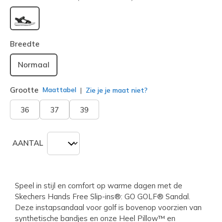
geselecteerd
Breedte
Normaal
Grootte
Maattabel
Zie je je maat niet?
36
37
39
AANTAL
Speel in stijl en comfort op warme dagen met de
Skechers Hands Free Slip-ins®: GO GOLF® Sandal.
Deze instapsandaal voor golf is bovenop voorzien van
synthetische bandjes en onze Heel Pillow™ en