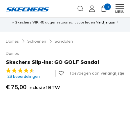
0
Men
MENU
⭐
Skechers VIP:
45 dagen retourrecht voor leden
Meld je aan
⭐
🎁
Dames
Schoenen
Sandalen
Dames
Skechers Slip-ins: GO GOLF Sandal
3,5 van de 5 klantbeoordelingen
Toevoegen aan verlanglijstje
28 beoordelingen
€ 75,00
inclusief BTW