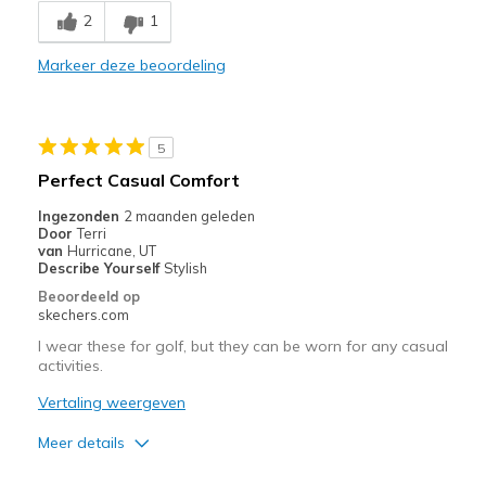
2
1
Comfortable
Markeer deze beoordeling
Durable
Stylish
5
Beste toepassingen
Perfect Casual Comfort
wish theycame in half sizes
Ingezonden
2 maanden geleden
Door
Terri
Width
Feels true to width
van
Hurricane, UT
Describe Yourself
Stylish
Sizing
Feels true to size
Beoordeeld op
skechers.com
I wear these for golf, but they can be worn for any casual
activities.
Vertaling weergeven
Meer details
Pluspunten