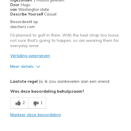
Door
Hugo
van
Washington state
Describe Yourself
Casual
Beoordeeld op
skechers.com
I'd planned to golf in them. With the heel strap too loose,
not sure that's going to happen, so am wearing them for
everyday wear.
Vertaling weergeven
Meer details
Pluspunten
Laatste regel
Ja, ik zou aanbevelen aan een vriend
Attractive Design
Was deze beoordeling behulpzaam?
Breathe Well
2
1
Comfortable
Markeer deze beoordeling
Durable
Stylish