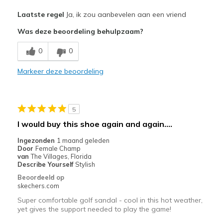
Pluspunten
Laatste regel
Ja, ik zou aanbevelen aan een vriend
Attractive Design
Was deze beoordeling behulpzaam?
Breathe Well
0
0
Comfortable
Markeer deze beoordeling
Durable
Stylish
5
Beste toepassingen
I would buy this shoe again and again....
Golf
Ingezonden
1 maand geleden
Door
Female Champ
Width
Feels true to width
van
The Villages, Florida
Describe Yourself
Stylish
Sizing
Feels true to size
Beoordeeld op
skechers.com
Super comfortable golf sandal - cool in this hot weather,
yet gives the support needed to play the game!