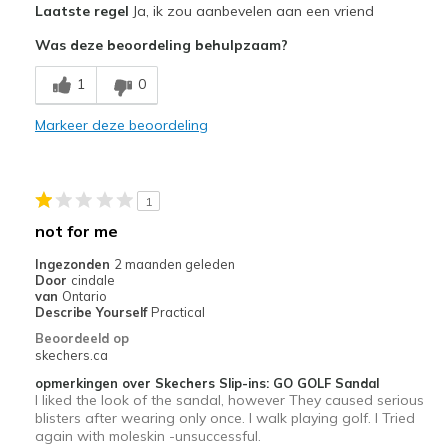
Laatste regel
Ja, ik zou aanbevelen aan een vriend
Comfortable
Was deze beoordeling behulpzaam?
Beste toepassingen
1
0
Casual Wear
Markeer deze beoordeling
Width
Feels true to width
Sizing
Feels true to size
View On Shoes
I'm Into Shoes
1
not for me
Ingezonden
2 maanden geleden
Door
cindale
van
Ontario
Describe Yourself
Practical
Beoordeeld op
skechers.ca
opmerkingen over Skechers Slip-ins: GO GOLF Sandal
I liked the look of the sandal, however They caused serious
blisters after wearing only once. I walk playing golf. I Tried
again with moleskin -unsuccessful.