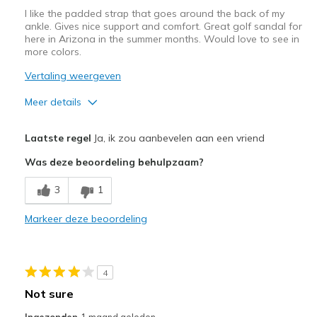
I like the padded strap that goes around the back of my
ankle. Gives nice support and comfort. Great golf sandal for
here in Arizona in the summer months. Would love to see in
more colors.
Vertaling weergeven
Meer details
Pluspunten
Laatste regel
Ja, ik zou aanbevelen aan een vriend
Attractive Design
Was deze beoordeling behulpzaam?
Comfortable
3
1
Stylish
Markeer deze beoordeling
Width
Feels true to width
Sizing
Feels true to size
View On Shoes
Shoes are for Wearing
4
Not sure
Ingezonden
1 maand geleden