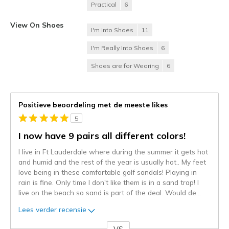
Practical
6
View On Shoes
I'm Into Shoes
11
I'm Really Into Shoes
6
Shoes are for Wearing
6
Positieve beoordeling met de meeste likes
5
I now have 9 pairs all different colors!
I live in Ft Lauderdale where during the summer it gets hot
and humid and the rest of the year is usually hot.. My feet
love being in these comfortable golf sandals! Playing in
rain is fine. Only time I don't like them is in a sand trap! I
live on the beach so sand is part of the deal. Would de
...
Lees verder recensie
VS