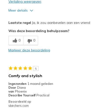
Vertaling weergeven
Meer details
Pluspunten
Laatste regel
Ja, ik zou aanbevelen aan een vriend
Attractive Design
Was deze beoordeling behulpzaam?
Breathe Well
0
0
Comfortable
Markeer deze beoordeling
Stylish
Beste toepassingen
5
Golfing
Comfy and stylish
Width
Feels true to width
Ingezonden
1 maand geleden
Door
Diana
Sizing
Feels true to size
van
Phoenix
View On Shoes
I'm Into Shoes
Describe Yourself
Practical
Beoordeeld op
skechers.com