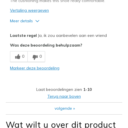
The cushioning makes this shoe really comfortable.
Vertaling weergeven
Meer details
Pluspunten
Laatste regel
Ja, ik zou aanbevelen aan een vriend
Attractive Design
Was deze beoordeling behulpzaam?
Comfortable
0
0
Width
Feels true to width
Markeer deze beoordeling
Sizing
Feels true to size
View On Shoes
I'm Into Shoes
Laat beoordelingen zien
1-10
Terug naar boven
volgende
»
Wat wilt u over dit product