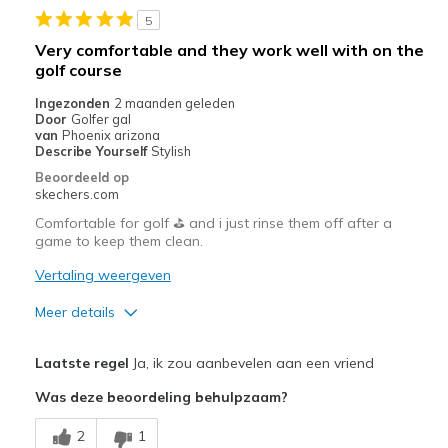
5
Minpunten
Very comfortable and they work well with on the
golf course
I wish the heel had an adjustable strap.
Ingezonden
2 maanden geleden
Beste toepassingen
Door
Golfer gal
van
Phoenix arizona
Casual Wear
Describe Yourself
Stylish
Beoordeeld op
Golf
skechers.com
Comfortable for golf ⛳️ and i just rinse them off after a
Sizing
Feels true to size
game to keep them clean.
View On Shoes
Shoes are for Wearing
Vertaling weergeven
Meer details
Pluspunten
Laatste regel
Ja, ik zou aanbevelen aan een vriend
Attractive Design
Was deze beoordeling behulpzaam?
Comfortable
2
1