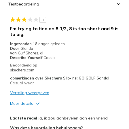
door
<a
href="javascript:location.href=location.pathname;">hier</a>
de
3
page
I'm trying to find an 8 1/2, 8 is too short and 9 is
met
to big.
de
migratiegeschiedenis
Ingezonden
18 dagen geleden
Door
Glenda
van
van
Gulf Shores, al
de
Describe Yourself
Casual
page_id
Beoordeeld op
te
skechers.com
bezoeken.
opmerkingen over Skechers Slip-ins: GO GOLF Sandal
Casual wear
Vertaling weergeven
Meer details
Pluspunten
Laatste regel
Ja, ik zou aanbevelen aan een vriend
Attractive Design
Was deze beoordeling behulpzaam?