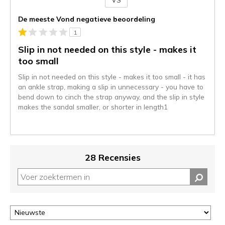
Je
content
De meeste Vond negatieve beoordeling
wordt
1
momenteel
gemigreerd
Slip in not needed on this style - makes it
naar
too small
de
Slip in not needed on this style - makes it too small - it has
niejee
an ankle strap, making a slip in unnecessary - you have to
page_id.
bend down to cinch the strap anyway, and the slip in style
Je
makes the sandal smaller, or shorter in length1
kunt
de
status
van
je
28 Recensies
migratie
controleren
op
deze
page
of