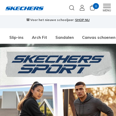
0
Men
MENU
🎒 Voor het nieuwe schooljaar:
SHOP NU
Slip-ins
Arch Fit
Sandalen
Canvas schoenen