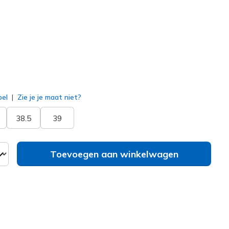
geselecteerd
bel
Zie je je maat niet?
38.5
39
Toevoegen aan winkelwagen