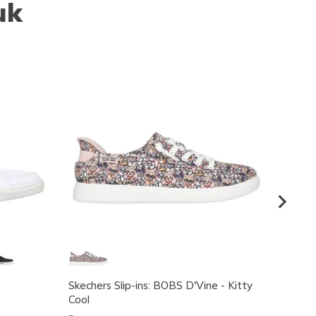
uk
Skechers Slip-ins: BOBS D'Vine - Kitty
Skeche
Cool
Fit Cu