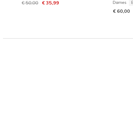
Prijs verlaagd van
€ 50,00
naar
€ 35,99
Dames
€ 60,00