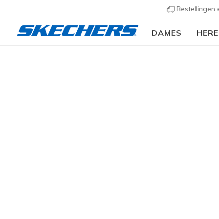
Bestellingen
DAMES
HER
Dames
Schoenen
Sneakers
Casual sneaker