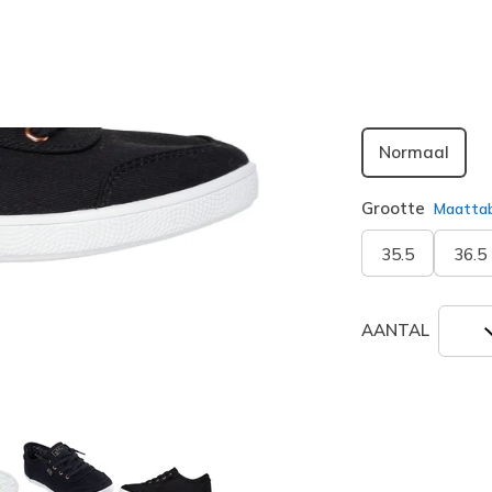
Breedte
Normaal
Grootte
Maatta
35.5
36.5
AANTAL