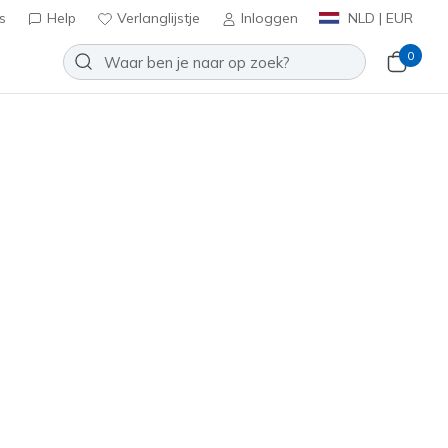
s
Help
Verlanglijstje
Inloggen
NLD | EUR
0
ute
Toevoegen aan verlanglijstje
3 beoordelingen
antbeoordelingen
inclusief BTW
3492
BLK
)