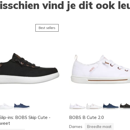
isschien vind je dit ook le
Best sellers
Slip-ins: BOBS Skip Cute -
BOBS B Cute 2.0
Sweet
Dames
Breedte maat