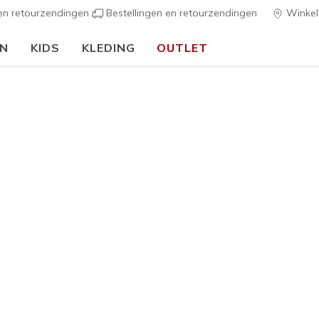
 en retourzendingen
Bestellingen en retourzendingen
Winkel
EN
KIDS
KLEDING
OUTLET
⭐
Skechers VIP:
45 dagen retourrecht voor leden
Meld je aan
⭐
s
Dames
BOBS B C
1
3,4 van de 5 kl
€ 50,00
Kleur
Zwart
(#
3