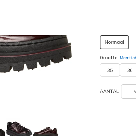
geselecte
Breedte
Normaal
Grootte
Maatta
35
36
AANTAL