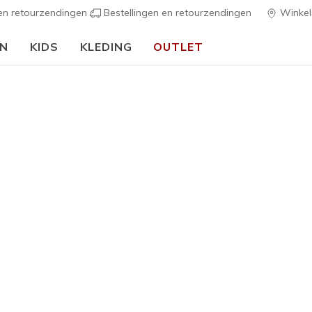
 en retourzendingen
Bestellingen en retourzendingen
Winkel
EN
KIDS
KLEDING
OUTLET
⭐
Skechers VIP:
45 dagen retourrecht voor leden
Meld je aan
⭐
Dames
Jammers -
1
3,2 van de 5 kl
€ 90,00
Kleur
Bordeaux