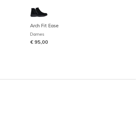
Arch Fit Ease
Skech
Dames
Dame
€ 95,00
Prijs 
€ 85,