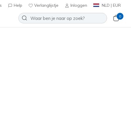
s
Help
Verlanglijstje
Inloggen
NLD | EUR
0
 Cool Block
Toevoegen aan verlanglijstje
78 beoordelingen
antbeoordelingen
inclusief BTW
rood
(#
167073
BURG
)