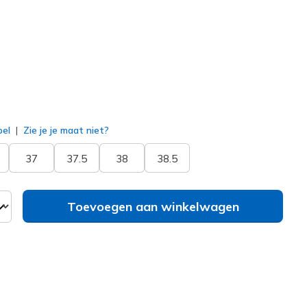
erd
bel
Zie je je maat niet?
37
37.5
38
38.5
Toevoegen aan winkelwagen