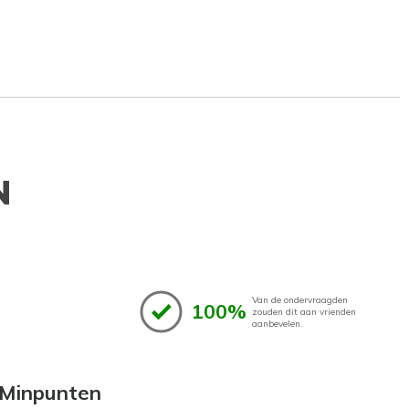
N
Van de ondervraagden
100%
zouden dit aan vrienden
aanbevelen.
Minpunten