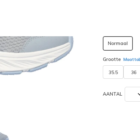
Breedte
Normaal
Grootte
Maatta
35.5
36
AANTAL