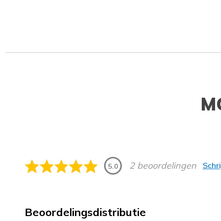
M
2 beoordelingen
Schr
5.0
Beoordelingsdistributie