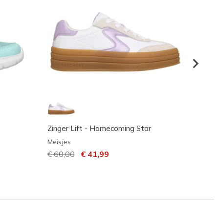
Zinger Lift - Homecoming Star
UNO G
Meisjes
Meisje
Prijs verlaagd van
€ 60,00
naar
€ 41,99
€ 65,