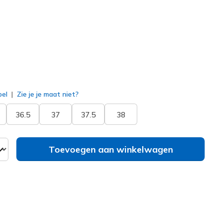
geselecteerd
bel
Zie je je maat niet?
36.5
37
37.5
38
Toevoegen aan winkelwagen