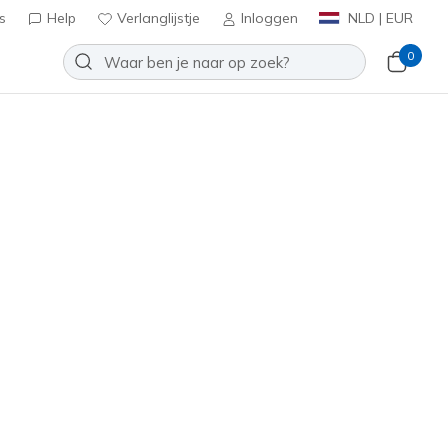
s
Help
Verlanglijstje
Inloggen
NLD | EUR
0
Toevoegen aan verlanglijstje
 beoordelingen
tbeoordelingen
inclusief BTW
 Blauw
(#
303982L
GRBL
)