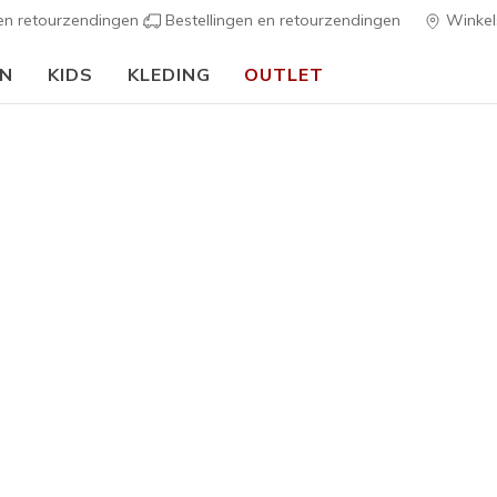
 en retourzendingen
Bestellingen en retourzendingen
Winkel
EN
KIDS
KLEDING
OUTLET
⭐
Skechers VIP:
45 dagen retourrecht voor leden
Meld je aan
⭐
Meisjes
Edgeride
2
5 van de 5 klan
€ 40,00
Kleur
Groente /