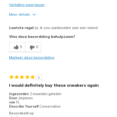
Vertaling weergeven
Meer details
Pluspunten
Laatste regel
Ja, ik zou aanbevelen aan een vriend
Comfortable
Was deze beoordeling behulpzaam?
Beste toepassingen
5
0
Casual Wear
Markeer deze beoordeling
Width
Feels true to width
Sizing
Feels true to size
View On Shoes
I'm Into Shoes
5
I would definitely buy these sneakers again
Ingezonden
2 maanden geleden
Door
Jimjames
van
FL
Describe Yourself
Conservative
Beoordeeld op