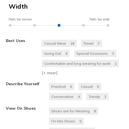
Width
Feels too narrow
Feels too wide
Best Uses
Casual Wear
18
Travel
7
Going Out
6
Special Occasions
3
Comfortable and long wearing for work
1
[+
meer
]
Describe Yourself
Practical
6
Casual
5
Conservative
4
Trendy
2
View On Shoes
Shoes are for Wearing
8
I'm Into Shoes
5