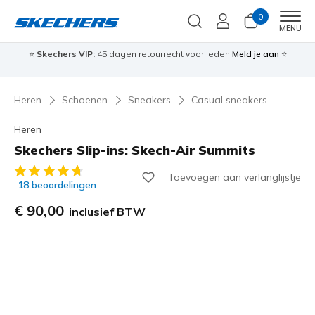
0
Men
MENU
⭐
Skechers VIP:
45 dagen retourrecht voor leden
Meld je aan
⭐
🎁
Heren
Schoenen
Sneakers
Casual sneakers
Heren
Skechers Slip-ins: Skech-Air Summits
4,6 van de 5 klantbeoordelingen
Toevoegen aan verlanglijstje
18 beoordelingen
€ 90,00
inclusief BTW