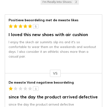
I'm Really Into Shoes
2
Positieve beoordeling met de meeste likes
5
I loved this new shoes with air cushion
I enjoy the skech air summits slip ins and it's so
comfortable to wear them on the weekends and workout
days. I also consider it an athletic shoes more than a
casual pair.
VS
Je
content
De meeste Vond negatieve beoordeling
wordt
1
momenteel
gemigreerd
since the day the product arrived defective
naar
since the day the product arrived defective
de