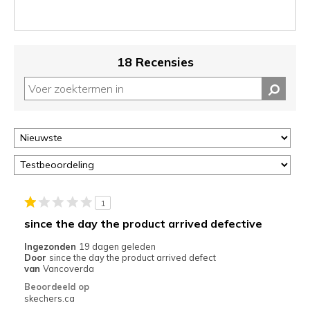
niejee
page_id.
Je
kunt
18 Recensies
de
status
van
je
migratie
controleren
op
deze
page
of
1
door
since the day the product arrived defective
<a
href="javascript:location.href=location.pathname;">hier</a>
Ingezonden
19 dagen geleden
Door
since the day the product arrived defect
de
van
Vancoverda
page
Beoordeeld op
met
skechers.ca
de