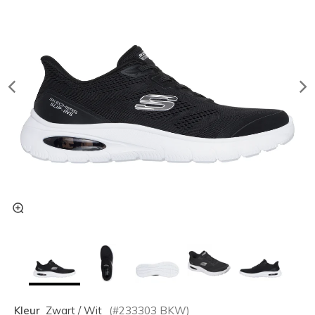
Kleur
Zwart / Wit
(#
233303
BKW
)