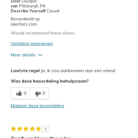
Door
Duckpin
van
Pittsburgh, PA
Describe Yourself
Casual
Beoordeeld op
skechers.com
Would recommend these shoes.
Vertaling weergeven
Meer details
Pluspunten
Laatste regel
Ja, ik zou aanbevelen aan een vriend
Attractive Design
Was deze beoordeling behulpzaam?
Comfortable
0
0
Stylish
Markeer deze beoordeling
Beste toepassingen
Casual Wear
5
Going Out