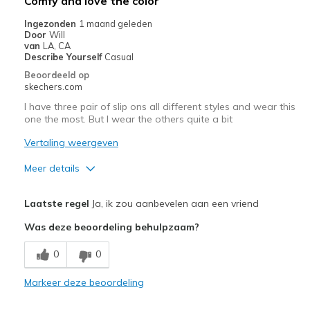
Comfy and love the color
Travel
Ingezonden
1 maand geleden
Door
Will
Width
Feels true to width
van
LA, CA
Describe Yourself
Casual
Sizing
Feels true to size
Beoordeeld op
View On Shoes
Shoes are for Wearing
skechers.com
I have three pair of slip ons all different styles and wear this
one the most. But I wear the others quite a bit
Vertaling weergeven
Meer details
Pluspunten
Laatste regel
Ja, ik zou aanbevelen aan een vriend
Attractive Design
Was deze beoordeling behulpzaam?
Breathe Well
0
0
Comfortable
Markeer deze beoordeling
Stylish