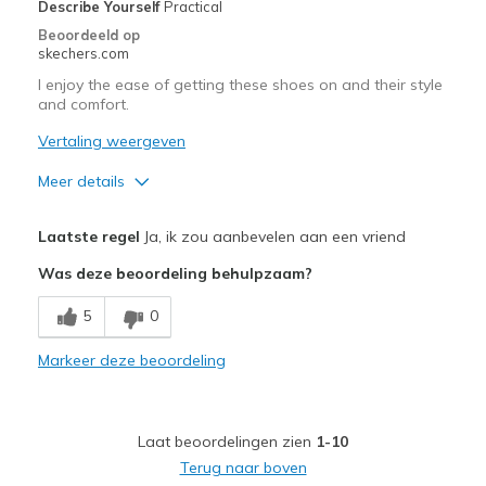
Describe Yourself
Practical
Beoordeeld op
skechers.com
I enjoy the ease of getting these shoes on and their style
and comfort.
Vertaling weergeven
Meer details
Pluspunten
Laatste regel
Ja, ik zou aanbevelen aan een vriend
Attractive Design
Was deze beoordeling behulpzaam?
Breathe Well
5
0
Comfortable
Markeer deze beoordeling
Stylish
Beste toepassingen
Laat beoordelingen zien
1-10
Casual Wear
Terug naar boven