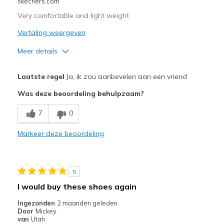
skechers.com
Very comfortable and light weight
Vertaling weergeven
Meer details
Pluspunten
Laatste regel
Ja, ik zou aanbevelen aan een vriend
Attractive Design
Was deze beoordeling behulpzaam?
Breathe Well
7
0
Comfortable
Markeer deze beoordeling
Durable
Stylish
5
Beste toepassingen
I would buy these shoes again
Casual Wear
Ingezonden
2 maanden geleden
Door
Mickey
Travel
van
Utah