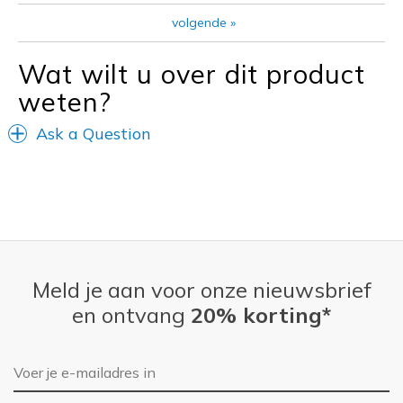
Width
Feels true to width
volgende
»
Sizing
Feels true to size
View On Shoes
I'm Into Shoes
Wat wilt u over dit product
weten?
Ask a Question
Meld je aan voor onze nieuwsbrief
en ontvang
20% korting*
E-mailadres