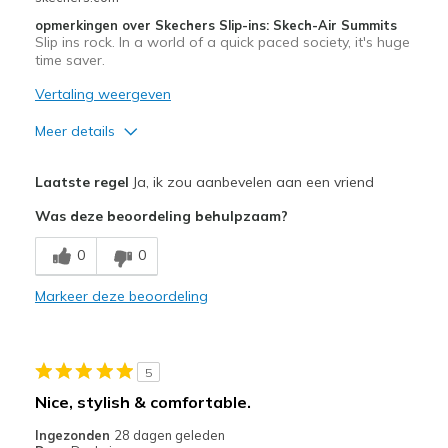
opmerkingen over Skechers Slip-ins: Skech-Air Summits
Slip ins rock. In a world of a quick paced society, it's huge
time saver.
Vertaling weergeven
Meer details
Pluspunten
Laatste regel
Ja, ik zou aanbevelen aan een vriend
Comfortable
Was deze beoordeling behulpzaam?
Beste toepassingen
0
0
Casual Wear
Markeer deze beoordeling
Going Out
Width
Feels true to width
5
Sizing
Feels true to size
Nice, stylish & comfortable.
View On Shoes
Shoes are for Wearing
Ingezonden
28 dagen geleden