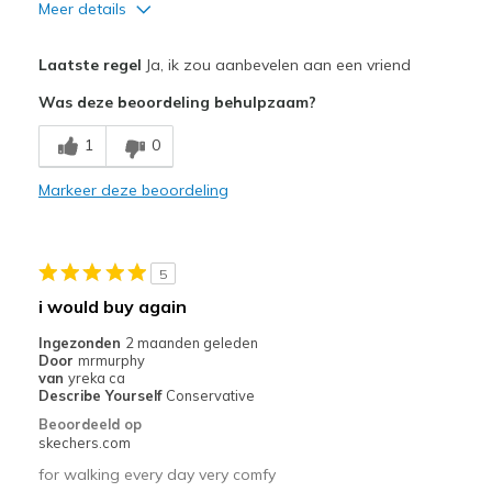
Meer details
Pluspunten
Laatste regel
Ja, ik zou aanbevelen aan een vriend
Attractive Design
Was deze beoordeling behulpzaam?
Comfortable
1
0
Beste toepassingen
Markeer deze beoordeling
Casual Wear
Going Out
5
Special Occasions
i would buy again
Travel
Ingezonden
2 maanden geleden
Door
mrmurphy
Width
Feels true to width
van
yreka ca
Describe Yourself
Conservative
Sizing
Feels true to size
Beoordeeld op
View On Shoes
I'm Really Into Shoes
skechers.com
for walking every day very comfy