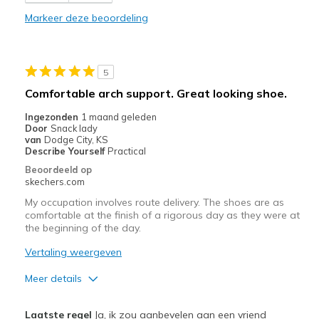
Markeer deze beoordeling
Beste toepassingen
Casual Wear
Width
Feels too wide
5
Sizing
Feels full size too big
Comfortable arch support. Great looking shoe.
View On Shoes
Shoes are for Wearing
Ingezonden
1 maand geleden
Door
Snack lady
van
Dodge City, KS
Describe Yourself
Practical
Beoordeeld op
skechers.com
My occupation involves route delivery. The shoes are as
comfortable at the finish of a rigorous day as they were at
the beginning of the day.
Vertaling weergeven
Meer details
Pluspunten
Laatste regel
Ja, ik zou aanbevelen aan een vriend