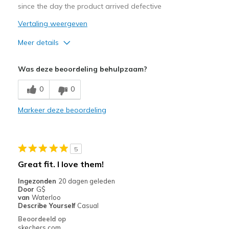
migratiegeschiedenis
since the day the product arrived defective
van
Vertaling weergeven
de
page_id
Meer details
te
bezoeken.
Pluspunten
Was deze beoordeling behulpzaam?
Durable
0
0
Minpunten
Markeer deze beoordeling
Poor Quality
Beste toepassingen
5
Casual Wear
Great fit. I love them!
Width
Feels too narrow
Ingezonden
20 dagen geleden
Sizing
Feels half size too small
Door
G$
van
Waterloo
Describe Yourself
Casual
Beoordeeld op
skechers.com