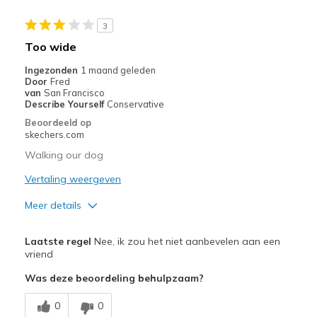
Beste toepassingen
3
Casual Wear
Too wide
Width
Feels true to width
Ingezonden
1 maand geleden
Door
Fred
Sizing
Feels true to size
van
San Francisco
View On Shoes
I'm Into Shoes
Describe Yourself
Conservative
Beoordeeld op
skechers.com
Walking our dog
Vertaling weergeven
Meer details
Pluspunten
Laatste regel
Nee, ik zou het niet aanbevelen aan een
Attractive Design
vriend
Was deze beoordeling behulpzaam?
Durable
0
0
Stylish