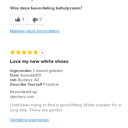
Attractive Design
Was deze beoordeling behulpzaam?
Comfortable
3
0
Beste toepassingen
Markeer deze beoordeling
Casual Wear
Comfortable and long wearing for work
5
Width
Feels true to width
Love my new white shoes
Sizing
Feels true to size
Ingezonden
1 maand geleden
View On Shoes
I'm Into Shoes
Door
itsmeddd99
van
Buckeye, AZ
Describe Yourself
Practical
Beoordeeld op
skechers.com
I had been trying to find a good fitting White sneaker for a
long time. These are perfect
Vertaling weergeven