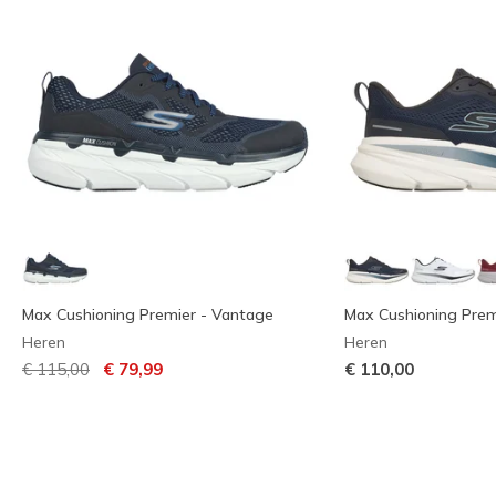
Max Cushioning Premier - Vantage
Max Cushioning Prem
Heren
Heren
Prijs verlaagd van
naar
€ 115,00
€ 79,99
€ 110,00