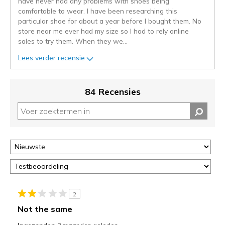
have never had any problems with shoes being
niejee
comfortable to wear. I have been researching this
page_id.
particular shoe for about a year before I bought them. No
Je
store near me ever had my size so I had to rely online
kunt
sales to try them. When they we
...
de
status
Lees verder recensie
van
je
migratie
84 Recensies
controleren
op
deze
page
of
door
<a
href="javascript:location.href=location.pathname;">hier</a>
de
page
2
met
Not the same
de