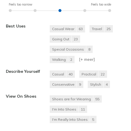
Feels too narrow
Feels too wide
Best Uses
Casual Wear
63
Travel
25
Going Out
23
Special Occasions
8
[+
meer
]
Walking
2
Describe Yourself
Casual
40
Practical
22
Conservative
9
Stylish
4
View On Shoes
Shoes are for Wearing
55
I'm Into Shoes
11
I'm Really Into Shoes
5