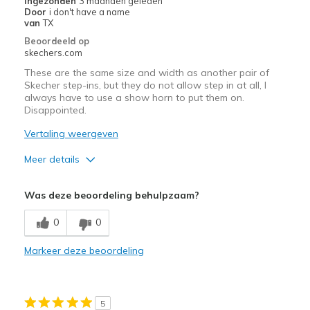
Ingezonden
3 maanden geleden
migratiegeschiedenis
Door
i don't have a name
van
van
TX
de
Beoordeeld op
page_id
skechers.com
te
These are the same size and width as another pair of
bezoeken.
Skecher step-ins, but they do not allow step in at all, I
always have to use a show horn to put them on.
Disappointed.
Vertaling weergeven
Meer details
Pluspunten
Was deze beoordeling behulpzaam?
Attractive Design
0
0
Width
Feels true to width
Markeer deze beoordeling
Sizing
Feels true to size
5