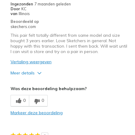
Ingezonden
7 maanden geleden
Door
KC
van
Illinois
Beoordeeld op
skechers.com
This pair felt totally different from same model and size
bought 3 years earlier. Love Sketchers in general. Not
happy with this transaction. I sent them back. Will wait until
I can visit a store and try on a pair in person.
Vertaling weergeven
Meer details
Pluspunten
Was deze beoordeling behulpzaam?
Attractive Design
0
0
Markeer deze beoordeling