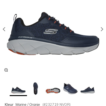
Kleur
Marine / Oranje
(#
232719
NVOR
)