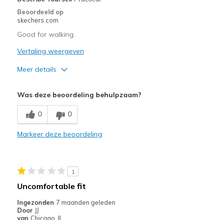
Beoordeeld op
skechers.com
Good for walking.
Vertaling weergeven
Meer details
Pluspunten
Was deze beoordeling behulpzaam?
Comfortable
0
0
Beste toepassingen
Markeer deze beoordeling
Walking
Width
Feels too wide
Sizing
Feels half size too big
1
Uncomfortable fit
Ingezonden
7 maanden geleden
Door
JJ
van
Chicago, IL