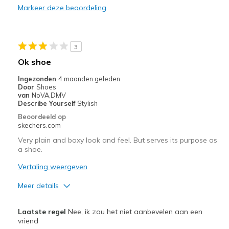
Markeer deze beoordeling
Durable
Stylish
3
Beste toepassingen
Ok shoe
Great work shoes
Ingezonden
4 maanden geleden
Door
Shoes
Width
Feels true to width
van
NoVA,DMV
Describe Yourself
Stylish
Sizing
Feels true to size
Beoordeeld op
View On Shoes
I'm Into Shoes
skechers.com
Very plain and boxy look and feel. But serves its purpose as
a shoe.
Vertaling weergeven
Meer details
Pluspunten
Laatste regel
Nee, ik zou het niet aanbevelen aan een
Durable
vriend