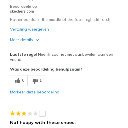
Beoordeeld op
skechers.com
Rather painful in the middle of the foot, high stiff arch
Vertaling weergeven
Meer details
Minpunten
Laatste regel
Nee, ik zou het niet aanbevelen aan een
Bad shaped arch
vriend
Was deze beoordeling behulpzaam?
View On Shoes
Shoes are for Wearing
0
1
Markeer deze beoordeling
3
Not happy with these shoes.