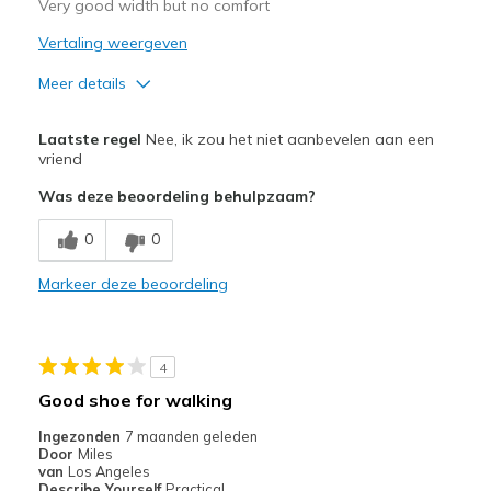
Very good width but no comfort
Vertaling weergeven
Meer details
Pluspunten
Laatste regel
Nee, ik zou het niet aanbevelen aan een
Not comfortable and makes your feet hot.
vriend
Was deze beoordeling behulpzaam?
Minpunten
Poor Cushioning
0
0
Width
Markeer deze beoordeling
Feels true to width
Sizing
Feels true to size
View On Shoes
I'm Into Shoes
4
Good shoe for walking
Ingezonden
7 maanden geleden
Door
Miles
van
Los Angeles
Describe Yourself
Practical