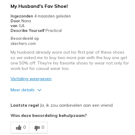
My Husband's Fav Shoe!
Ingezonden
4 maanden geleden
Door
Nana
van
GA
Describe Yourself
Practical
Beoordeeld op
skechers.com
My husband already wore out his first pair of these shoes
so we asked me to buy two more pair with the buy one get
one 50% off. They're his favorite shoes to wear not only for
work but for casual wear too.
Vertaling weergeven
Meer details
Pluspunten
Laatste regel
Ja, ik zou aanbevelen aan een vriend
Attractive Design
Was deze beoordeling behulpzaam?
Breathe Well
0
0
Comfortable