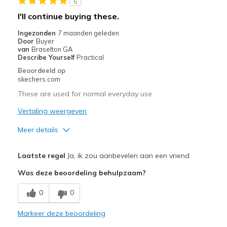
5
I'll continue buying these.
Ingezonden
7 maanden geleden
Door
Buyer
van
Braselton GA
Describe Yourself
Practical
Beoordeeld op
skechers.com
These are used for normal everyday use.
Vertaling weergeven
Meer details
Pluspunten
Laatste regel
Ja, ik zou aanbevelen aan een vriend
Comfortable
Was deze beoordeling behulpzaam?
Durable
0
0
Beste toepassingen
Markeer deze beoordeling
Casual Wear