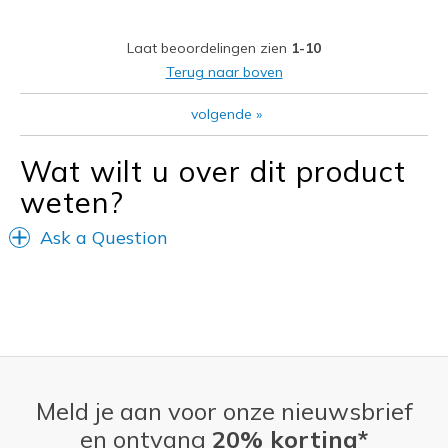
Going Out
Laat beoordelingen zien
1-10
Travel
Terug naar boven
Width
Feels true to width
volgende
»
Sizing
Feels true to size
View On Shoes
Shoes are for Wearing
Wat wilt u over dit product
weten?
Ask a Question
Meld je aan voor onze nieuwsbrief
en ontvang
20% korting*