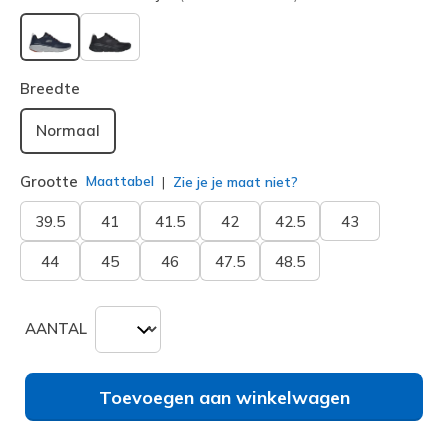
geselecteerd
Breedte
Normaal
Grootte
Maattabel
Zie je je maat niet?
39.5
41
41.5
42
42.5
43
44
45
46
47.5
48.5
AANTAL
Toevoegen aan winkelwagen