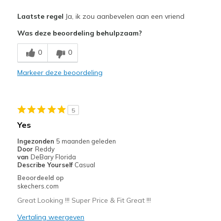
Pluspunten
Laatste regel
Ja, ik zou aanbevelen aan een vriend
Attractive Design
Was deze beoordeling behulpzaam?
Comfortable
0
0
Beste toepassingen
Markeer deze beoordeling
Casual Wear
Width
Feels true to width
5
Sizing
Feels true to size
Yes
View On Shoes
Shoes are for Wearing
Ingezonden
5 maanden geleden
Door
Reddy
van
DeBary Florida
Describe Yourself
Casual
Beoordeeld op
skechers.com
Great Looking !!! Super Price & Fit Great !!!
Vertaling weergeven