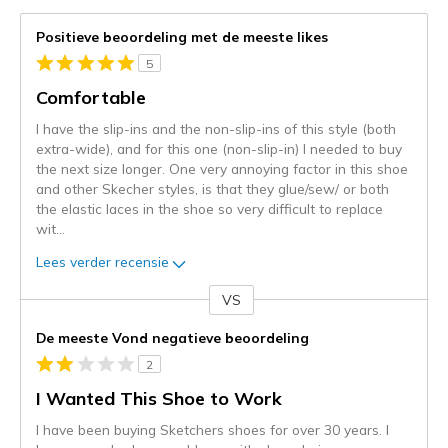
Positieve beoordeling met de meeste likes
5
Comfortable
I have the slip-ins and the non-slip-ins of this style (both
extra-wide), and for this one (non-slip-in) I needed to buy
the next size longer. One very annoying factor in this shoe
and other Skecher styles, is that they glue/sew/ or both
the elastic laces in the shoe so very difficult to replace
wit
...
Lees verder recensie
VS
Je
content
De meeste Vond negatieve beoordeling
wordt
2
momenteel
gemigreerd
I Wanted This Shoe to Work
naar
I have been buying Sketchers shoes for over 30 years. I
de