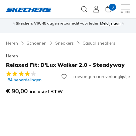
0
Men
MENU
⭐
Skechers VIP:
45 dagen retourrecht voor leden
Meld je aan
⭐
🎁
Heren
Schoenen
Sneakers
Casual sneakers
Heren
Relaxed Fit: D'Lux Walker 2.0 - Steadyway
3,3 van de 5 klantbeoordelingen
Toevoegen aan verlanglijstje
84 beoordelingen
€ 90,00
inclusief BTW