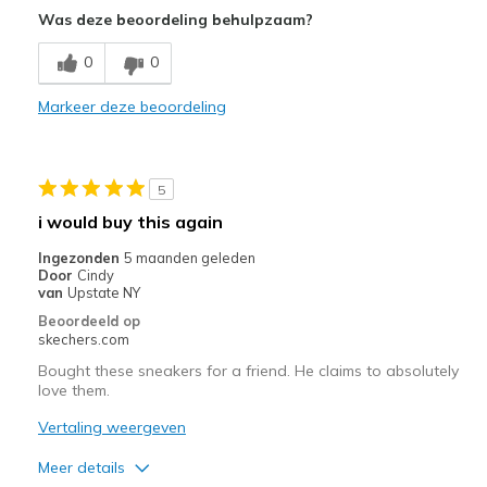
Was deze beoordeling behulpzaam?
Minpunten
Need Break In
0
0
Beste toepassingen
Markeer deze beoordeling
Casual Wear
Width
Feels too wide
5
Sizing
Feels half size too big
i would buy this again
View On Shoes
I'm Into Shoes
Ingezonden
5 maanden geleden
Door
Cindy
van
Upstate NY
Beoordeeld op
skechers.com
Bought these sneakers for a friend. He claims to absolutely
love them.
Vertaling weergeven
Meer details