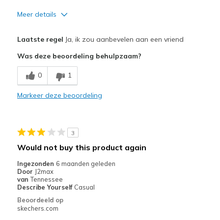
Meer details
Pluspunten
Laatste regel
Ja, ik zou aanbevelen aan een vriend
Attractive Design
Was deze beoordeling behulpzaam?
Breathe Well
0
1
Comfortable
Markeer deze beoordeling
Durable
Stylish
3
Beste toepassingen
Would not buy this product again
Casual Wear
Ingezonden
6 maanden geleden
Door
J2max
Width
Feels true to width
van
Tennessee
Describe Yourself
Casual
Sizing
Feels true to size
Beoordeeld op
View On Shoes
Shoes are for Wearing
skechers.com