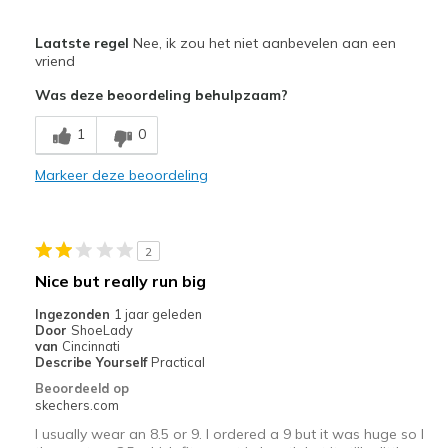
Pluspunten
Laatste regel
Nee, ik zou het niet aanbevelen aan een
Attractive Design
vriend
Was deze beoordeling behulpzaam?
Minpunten
The slip in style are too loose on my feet.
1
0
Beste toepassingen
Markeer deze beoordeling
Casual Wear
Width
Feels too wide
2
View On Shoes
Shoes are for Wearing
Nice but really run big
Ingezonden
1 jaar geleden
Door
ShoeLady
van
Cincinnati
Describe Yourself
Practical
Beoordeeld op
skechers.com
I usually wear an 8.5 or 9. I ordered a 9 but it was huge so I