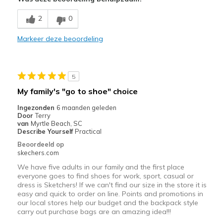
Breathe Well
2
0
Comfortable
Markeer deze beoordeling
Durable
Stylish
5
Beste toepassingen
My family's "go to shoe" choice
Casual Wear
Ingezonden
6 maanden geleden
Door
Terry
Going Out
van
Myrtle Beach, SC
Describe Yourself
Practical
Travel
Beoordeeld op
skechers.com
Width
Feels true to width
We have five adults in our family and the first place
Sizing
Feels true to size
everyone goes to find shoes for work, sport, casual or
dress is Sketchers! If we can't find our size in the store it is
View On Shoes
I'm Into Shoes
easy and quick to order on line. Points and promotions in
our local stores help our budget and the backpack style
carry out purchase bags are an amazing idea!!!