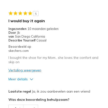
Going Out
5
Special Occasions
I would buy it again
Travel
Ingezonden
10 maanden geleden
Door
Jb
Width
Feels true to width
van
San Diego California
Describe Yourself
Casual
Sizing
Feels true to size
Beoordeeld op
View On Shoes
Shoes are for Wearing
skechers.com
I bought the shoe for my Mom.. she loves the confort and
skip on
Vertaling weergeven
Meer details
Pluspunten
Laatste regel
Ja, ik zou aanbevelen aan een vriend
Attractive Design
Was deze beoordeling behulpzaam?
Breathe Well