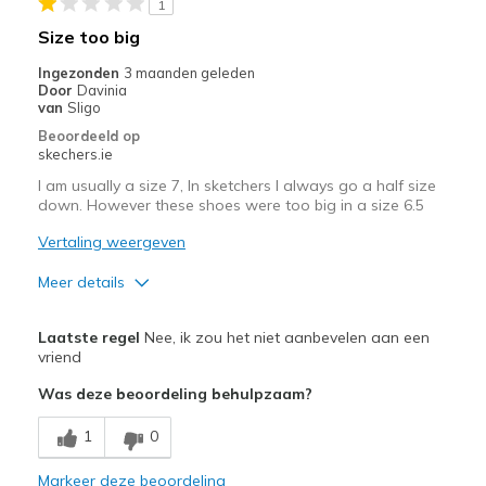
page
1
met
Size too big
de
Ingezonden
3 maanden geleden
migratiegeschiedenis
Door
Davinia
van
van
Sligo
de
Beoordeeld op
page_id
skechers.ie
te
I am usually a size 7, In sketchers I always go a half size
bezoeken.
down. However these shoes were too big in a size 6.5
Vertaling weergeven
Meer details
Width
Feels too wide
Laatste regel
Nee, ik zou het niet aanbevelen aan een
Sizing
Feels half size too big
vriend
Was deze beoordeling behulpzaam?
1
0
Markeer deze beoordeling