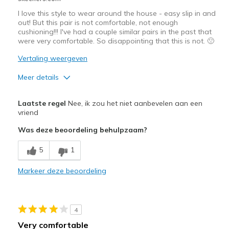
Travel
I love this style to wear around the house - easy slip in and
out! But this pair is not comfortable, not enough
Sizing
Feels true to size
cushioning!!! I've had a couple similar pairs in the past that
View On Shoes
Shoes are for Wearing
were very comfortable. So disappointing that this is not. 🙁
Vertaling weergeven
Meer details
Pluspunten
Laatste regel
Nee, ik zou het niet aanbevelen aan een
Attractive Design
vriend
Was deze beoordeling behulpzaam?
Stylish
5
1
Minpunten
Poor Cushioning
Markeer deze beoordeling
Beste toepassingen
Casual Wear
4
Very comfortable