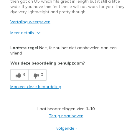
then got an 8.5 which fits great in length but it still a little
wide. If you have thin feet these will not work for you. They
dye very lightweight and pretty though.
Vertaling weergeven
Meer details
Pluspunten
Laatste regel
Nee, ik zou het niet aanbevelen aan een
Attractive Design
vriend
Was deze beoordeling behulpzaam?
Comfortable
3
0
Stylish
Markeer deze beoordeling
Beste toepassingen
Casual Wear
Laat beoordelingen zien
1-10
Width
Feels too wide
Terug naar boven
Sizing
Feels half size too big
View On Shoes
I'm Into Shoes
volgende
»