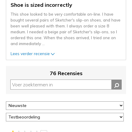
gemigreerd
Shoe is sized incorrectly
naar
This shoe looked to be very comfortable on-line. I have
de
bought several pairs of Sketcher's slip-on shoes, and have
niejee
been well pleased with them. I always order a size 8
page_id.
medium. I needed a beige pair of Sketcher's slip-ons, so I
Je
ordered this one. When the shoes arrived, I tried one on
kunt
and immediately
...
de
status
Lees verder recensie
van
je
migratie
76 Recensies
controleren
op
deze
page
of
door
<a
href="javascript:location.href=location.pathname;">hier</a>
de