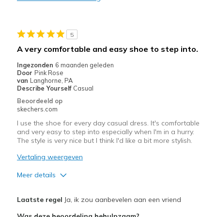
5
A very comfortable and easy shoe to step into.
Ingezonden
6 maanden geleden
Door
Pink Rose
van
Langhorne, PA
Describe Yourself
Casual
Beoordeeld op
skechers.com
I use the shoe for every day casual dress. It's comfortable
and very easy to step into especially when I'm in a hurry.
The style is very nice but I think I'd like a bit more stylish.
Vertaling weergeven
Meer details
Pluspunten
Laatste regel
Ja, ik zou aanbevelen aan een vriend
Attractive Design
Was deze beoordeling behulpzaam?