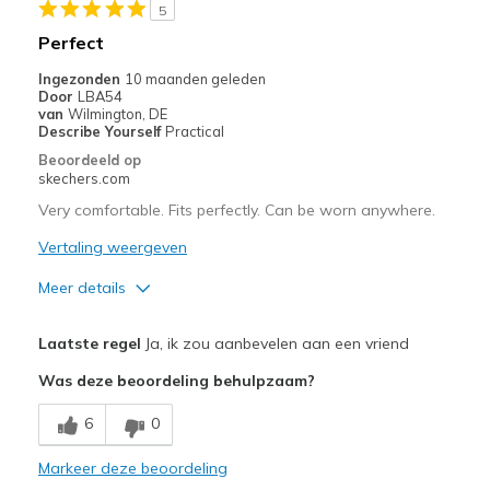
5
Sizing
Feels true to size
Perfect
View On Shoes
Shoes are for Wearing
Ingezonden
10 maanden geleden
Door
LBA54
van
Wilmington, DE
Describe Yourself
Practical
Beoordeeld op
skechers.com
Very comfortable. Fits perfectly. Can be worn anywhere.
Vertaling weergeven
Meer details
Pluspunten
Laatste regel
Ja, ik zou aanbevelen aan een vriend
Comfortable
Was deze beoordeling behulpzaam?
Stylish
6
0
Beste toepassingen
Markeer deze beoordeling
Casual Wear