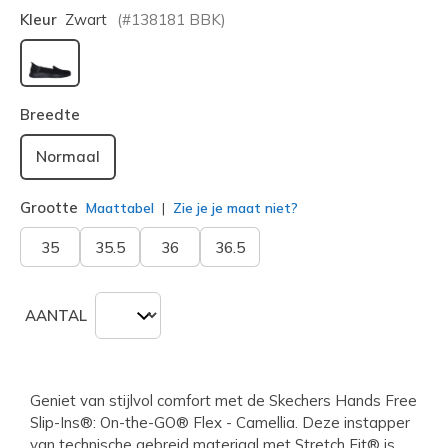
Kleur
Zwart
(#
138181
BBK
)
geselecteerd
Breedte
Normaal
Grootte
Maattabel
Zie je je maat niet?
35
35.5
36
36.5
AANTAL
Geniet van stijlvol comfort met de Skechers Hands Free
Slip-Ins®: On-the-GO® Flex - Camellia. Deze instapper
van technische gebreid materiaal met Stretch Fit® is