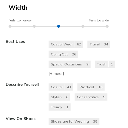
Width
Feels too narrow
Feels too wide
Best Uses
Casual Wear
62
Travel
34
Going Out
26
Special Occasions
9
Trash
1
[+
meer
]
Describe Yourself
Casual
43
Practical
16
Stylish
6
Conservative
5
Trendy
1
View On Shoes
Shoes are for Wearing
38