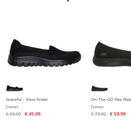
Graceful - View Finder
On-The-GO Flex Rad
Dames
Dames
Prijs verlaagd van
naar
Prijs verlaagd van
naar
€ 65,00
€ 45,99
€ 75,00
€ 59,99