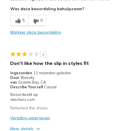
Attractive Design
Was deze beoordeling behulpzaam?
Comfortable
5
0
Stylish
Markeer deze beoordeling
Beste toepassingen
Going Out
3
Special Occasions
Don't like how the slip in styles fit
Width
Feels true to width
Ingezonden
11 maanden geleden
Door
Bluesky
Sizing
Feels full size too big
van
Granite Bay, CA
View On Shoes
Shoes are for Wearing
Describe Yourself
Casual
Beoordeeld op
skechers.com
Returned the shoes.
Vertaling weergeven
Meer details