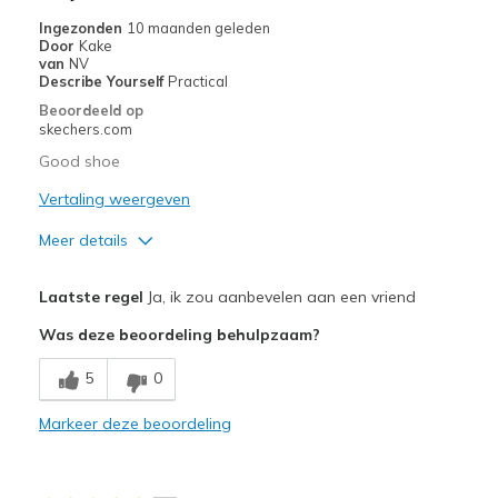
Ingezonden
10 maanden geleden
Door
Kake
van
NV
Describe Yourself
Practical
Beoordeeld op
skechers.com
Good shoe
Vertaling weergeven
Meer details
Pluspunten
Laatste regel
Ja, ik zou aanbevelen aan een vriend
Comfortable
Was deze beoordeling behulpzaam?
Durable
5
0
Beste toepassingen
Markeer deze beoordeling
Casual Wear
Width
Feels true to width