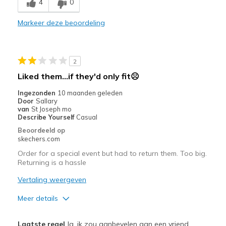
4
0
Comfortable
Markeer deze beoordeling
Durable
Stylish
2
Beste toepassingen
Liked them...if they'd only fit☹️
Casual Wear
Ingezonden
10 maanden geleden
Door
Sallary
Travel
van
St Joseph mo
Describe Yourself
Casual
Width
Feels true to width
Beoordeeld op
skechers.com
Sizing
Feels true to size
View On Shoes
Shoes are for Wearing
Order for a special event but had to return them. Too big.
Returning is a hassle
Vertaling weergeven
Meer details
Pluspunten
Laatste regel
Ja, ik zou aanbevelen aan een vriend