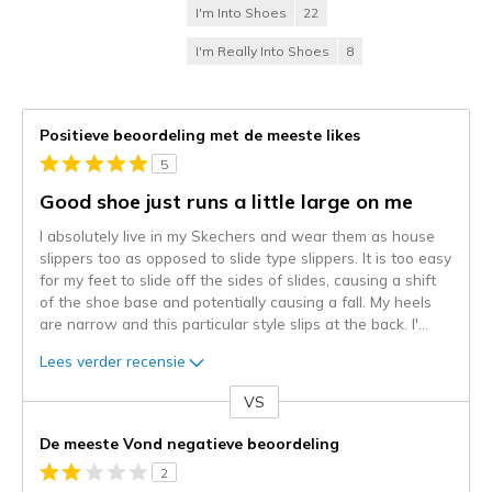
I'm Into Shoes
22
I'm Really Into Shoes
8
Positieve beoordeling met de meeste likes
5
Good shoe just runs a little large on me
I absolutely live in my Skechers and wear them as house
slippers too as opposed to slide type slippers. It is too easy
for my feet to slide off the sides of slides, causing a shift
of the shoe base and potentially causing a fall. My heels
are narrow and this particular style slips at the back. I'
...
Lees verder recensie
VS
Je
content
De meeste Vond negatieve beoordeling
wordt
2
momenteel