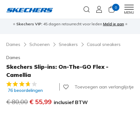
0
Men
MENU
⭐
Skechers VIP:
45 dagen retourrecht voor leden
Meld je aan
⭐
🎁
Dames
Schoenen
Sneakers
Casual sneakers
Dames
Skechers Slip-ins: On-The-GO Flex -
Camellia
3,3 van de 5 klantbeoordelingen
Toevoegen aan verlanglijstje
76 beoordelingen
Prijs verlaagd van
€ 80,00
naar
€ 55,99
inclusief BTW