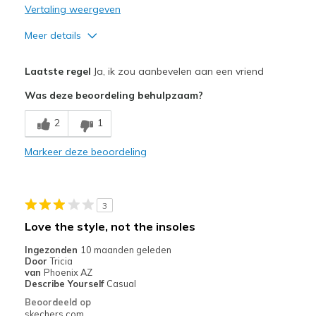
Vertaling weergeven
Meer details
Pluspunten
Laatste regel
Ja, ik zou aanbevelen aan een vriend
Attractive Design
Was deze beoordeling behulpzaam?
Breathe Well
2
1
Comfortable
Markeer deze beoordeling
Durable
Stylish
3
Beste toepassingen
Love the style, not the insoles
Casual Wear
Ingezonden
10 maanden geleden
Door
Tricia
Going Out
van
Phoenix AZ
Describe Yourself
Casual
Special Occasions
Beoordeeld op
skechers.com