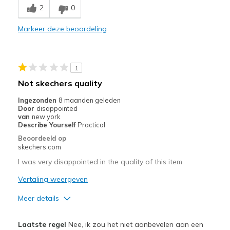
2
0
Beste toepassingen
Markeer deze beoordeling
Casual Wear
Width
Feels true to width
Sizing
Feels true to size
1
Not skechers quality
Ingezonden
8 maanden geleden
Door
disappointed
van
new york
Describe Yourself
Practical
Beoordeeld op
skechers.com
I was very disappointed in the quality of this item
Vertaling weergeven
Meer details
Minpunten
Laatste regel
Nee, ik zou het niet aanbevelen aan een