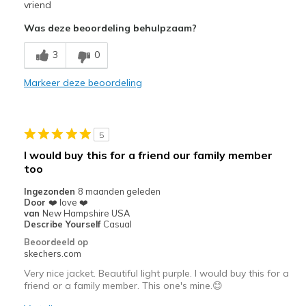
Poor Quality
vriend
Was deze beoordeling behulpzaam?
Wear Out Quickly
3
0
Sizing
Feels full size too small
View On Shoes
Shoes are for Wearing
Markeer deze beoordeling
5
I would buy this for a friend our family member
too
Ingezonden
8 maanden geleden
Door
❤️ love ❤️
van
New Hampshire USA
Describe Yourself
Casual
Beoordeeld op
skechers.com
Very nice jacket. Beautiful light purple. I would buy this for a
friend or a family member. This one's mine.😊