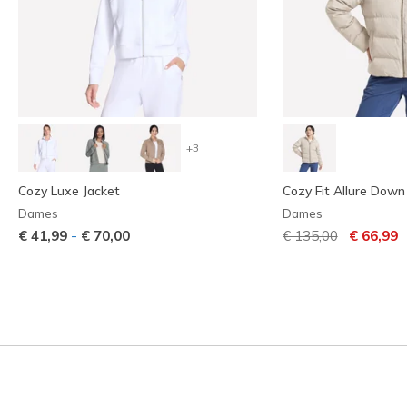
+3
Cozy Luxe Jacket
Cozy Fit Allure Down
Dames
Dames
Prijs verlaagd van
naar
-
€ 41,99
€ 70,00
€ 135,00
€ 66,99