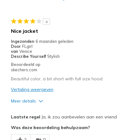
Special Occasions
Width
Feels true to width
4
Sizing
Feels half size too small
Nice jacket
Ingezonden
6 maanden geleden
Door
FLgirl
van
Venice
Describe Yourself
Stylish
Beoordeeld op
skechers.com
Beautiful color, a bit short with full size hood
Vertaling weergeven
Meer details
Pluspunten
Laatste regel
Ja, ik zou aanbevelen aan een vriend
Attractive Design
Was deze beoordeling behulpzaam?
Beste toepassingen
2
0