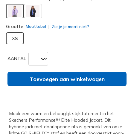
geselecteerd
Grootte
Maattabel
Zie je je maat niet?
XS
AANTAL
Toevoegen aan winkelwagen
Maak een warm en behaaglijk stijlstatement in het
Skechers Performance™ Elite Hooded Jacket. Dit
hybride jack met doorlopende rits is gemaakt van onze
lichte GO SHIELD™ stof en heeft een doorgestikt voor-