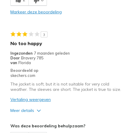
Casual Wear
Markeer deze beoordeling
Width
Feels too narrow
Sizing
Feels half size too small
View On Shoes
Shoes are for Wearing
3
No too happy
Ingezonden
7 maanden geleden
Door
Bravery 785
van
Florida
Beoordeeld op
skechers.com
The jacket is soft, but it is not suitable for very cold
weather. The sleeves are short. The jacket is true to size.
Vertaling weergeven
Meer details
Pluspunten
Was deze beoordeling behulpzaam?
Stylish