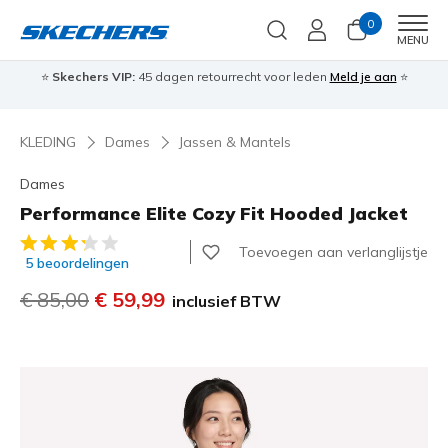
0
Men
MENU
⭐
Skechers VIP:
45 dagen retourrecht voor leden
Meld je aan
⭐
🎁
KLEDING
Dames
Jassen & Mantels
Dames
Performance Elite Cozy Fit Hooded Jacket
3,3 van de 5 klantbeoordelingen
Toevoegen aan verlanglijstje
5 beoordelingen
Prijs verlaagd van
€ 85,00
naar
€ 59,99
inclusief BTW