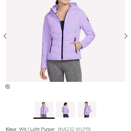
Kleur
Wit / Licht Purper
(#
JA232
WLPR
)