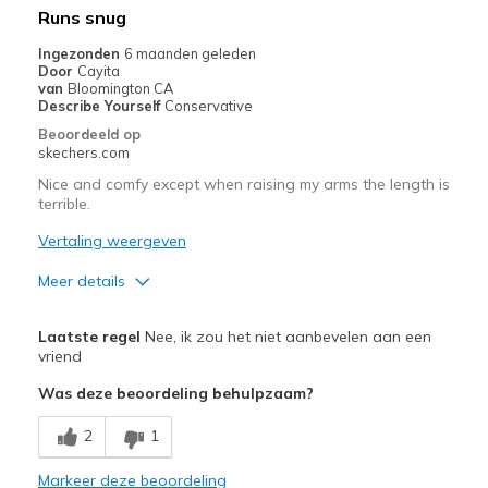
Runs snug
Ingezonden
6 maanden geleden
Door
Cayita
van
Bloomington CA
Describe Yourself
Conservative
Beoordeeld op
skechers.com
Nice and comfy except when raising my arms the length is
terrible.
Vertaling weergeven
Meer details
Pluspunten
Laatste regel
Nee, ik zou het niet aanbevelen aan een
Attractive Design
vriend
Was deze beoordeling behulpzaam?
Breathe Well
2
1
Comfortable
Markeer deze beoordeling
Beste toepassingen