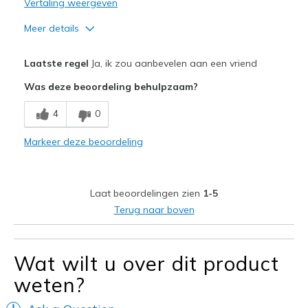
Vertaling weergeven
Meer details
Pluspunten
Laatste regel
Ja, ik zou aanbevelen aan een vriend
Attractive Design
Was deze beoordeling behulpzaam?
Breathe Well
4
0
Comfortable
Markeer deze beoordeling
Durable
Stylish
Laat beoordelingen zien
1-5
Beste toepassingen
Terug naar boven
Casual Wear
Going Out
Wat wilt u over dit product
weten?
Special Occasions
Travel