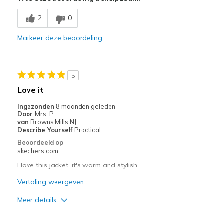
Breathe Well
2
0
Comfortable
Markeer deze beoordeling
Durable
Stylish
5
Beste toepassingen
Love it
Travel
Ingezonden
8 maanden geleden
Door
Mrs. P
Width
Feels true to width
van
Browns Mills NJ
Describe Yourself
Practical
Sizing
Feels true to size
Beoordeeld op
skechers.com
I love this jacket, it's warm and stylish.
Vertaling weergeven
Meer details
Pluspunten