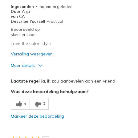
Ingezonden
7 maanden geleden
Door
Anju
van
CA
Describe Yourself
Practical
Beoordeeld op
skechers.com
Love the color, style.
Vertaling weergeven
Meer details
Pluspunten
Laatste regel
Ja, ik zou aanbevelen aan een vriend
Attractive Design
Was deze beoordeling behulpzaam?
Breathe Well
5
0
Comfortable
Markeer deze beoordeling
Durable
Stylish