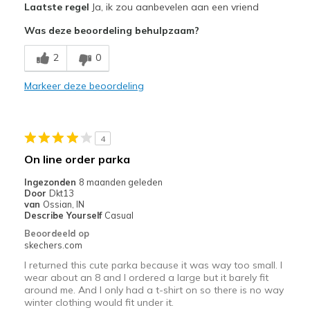
Laatste regel
Ja, ik zou aanbevelen aan een vriend
Stylish
Was deze beoordeling behulpzaam?
Warm
2
0
Beste toepassingen
Markeer deze beoordeling
Going Out
Sizing
Feels true to size
4
On line order parka
Ingezonden
8 maanden geleden
Door
Dkt13
van
Ossian, IN
Describe Yourself
Casual
Beoordeeld op
skechers.com
I returned this cute parka because it was way too small. I
wear about an 8 and I ordered a large but it barely fit
around me. And I only had a t-shirt on so there is no way
winter clothing would fit under it.