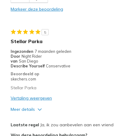
Durable
Markeer deze beoordeling
Stylish
Beste toepassingen
5
Casual Wear
Stellar Parka
Going Out
Ingezonden
7 maanden geleden
Door
Night Rider
Sizing
Feels true to size
van
San Diego
Describe Yourself
Conservative
Beoordeeld op
skechers.com
Stellar Parka
Vertaling weergeven
Meer details
Pluspunten
Laatste regel
Ja, ik zou aanbevelen aan een vriend
Attractive Design
Was deze beoordeling behulpzaam?