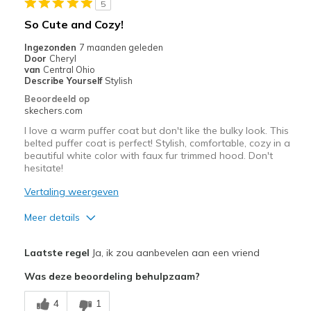
5
Beste toepassingen
So Cute and Cozy!
Going Out
Ingezonden
7 maanden geleden
Door
Cheryl
Travel
van
Central Ohio
Describe Yourself
Stylish
Width
Feels true to width
Beoordeeld op
skechers.com
Sizing
Feels true to size
View On Shoes
I'm Into Shoes
I love a warm puffer coat but don't like the bulky look. This
belted puffer coat is perfect! Stylish, comfortable, cozy in a
beautiful white color with faux fur trimmed hood. Don't
hesitate!
Vertaling weergeven
Meer details
Pluspunten
Laatste regel
Ja, ik zou aanbevelen aan een vriend
Attractive Design
Was deze beoordeling behulpzaam?
Comfortable
4
1