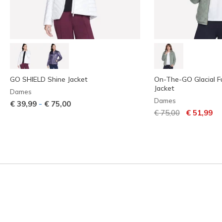
GO SHIELD Shine Jacket
On-The-GO Glacial Fu
Jacket
Dames
Dames
-
€ 39,99
€ 75,00
Prijs verlaagd van
naar
€ 75,00
€ 51,99