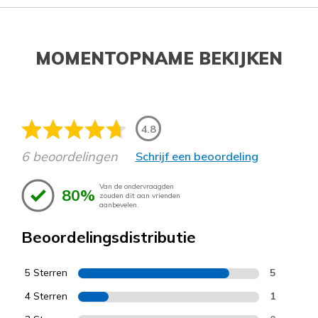
MOMENTOPNAME BEKIJKEN
4.8
6 beoordelingen
Schrijf een beoordeling
Van de ondervraagden
80%
zouden dit aan vrienden
aanbevelen.
Beoordelingsdistributie
5 Sterren
5
4 Sterren
1