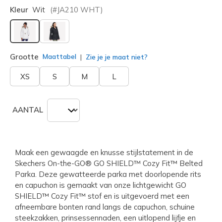
Kleur
Wit
(#
JA210
WHT
)
geselecteerd
Grootte
Maattabel
Zie je je maat niet?
XS
S
M
L
AANTAL
Maak een gewaagde en knusse stijlstatement in de
Skechers On-the-GO® GO SHIELD™ Cozy Fit™ Belted
Parka. Deze gewatteerde parka met doorlopende rits
en capuchon is gemaakt van onze lichtgewicht GO
SHIELD™ Cozy Fit™ stof en is uitgevoerd met een
afneembare bonten rand langs de capuchon, schuine
steekzakken, prinsessennaden, een uitlopend lijfje en