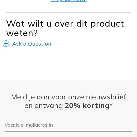
Going Out
Travel
Wat wilt u over dit product
weten?
Width
Feels true to width
Sizing
Feels true to size
Ask a Question
Meld je aan voor onze nieuwsbrief
en ontvang
20% korting*
E-mailadres