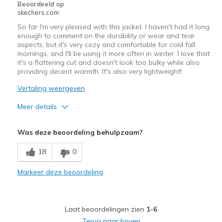
Beoordeeld op
skechers.com
So far I'm very pleased with this jacket. I haven't had it long
enough to comment on the durability or wear and tear
aspects, but it's very cozy and comfortable for cold fall
mornings, and I'll be using it more often in winter. I love that
it's a flattering cut and doesn't look too bulky while also
providing decent warmth. It's also very lightweight!
Vertaling weergeven
Meer details
Pluspunten
Was deze beoordeling behulpzaam?
Attractive Design
18
0
Breathe Well
Markeer deze beoordeling
Comfortable
Stylish
Laat beoordelingen zien
1-6
Beste toepassingen
Terug naar boven