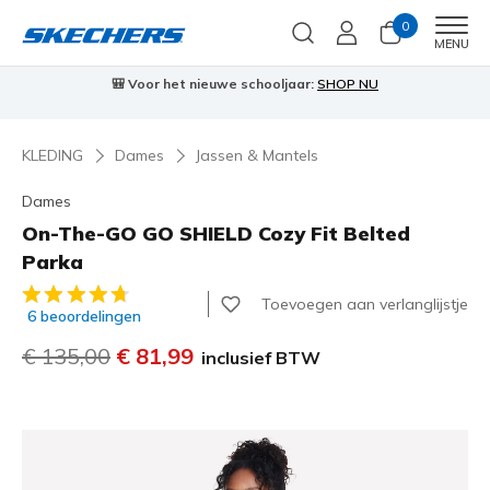
0
Men
MENU
⭐
Skechers VIP:
45 dagen retourrecht voor leden
Meld je aan
⭐
🎁
KLEDING
Dames
Jassen & Mantels
Dames
On-The-GO GO SHIELD Cozy Fit Belted
Parka
3,5 van de 5 klantbeoordelingen
Toevoegen aan verlanglijstje
6 beoordelingen
Prijs verlaagd van
€ 135,00
naar
€ 81,99
inclusief BTW