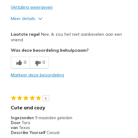
Vertaling weergeven
Meer details
Pluspunten
Laatste regel
Nee, ik zou het niet aanbevelen aan een
Attractive Design
vriend
Was deze beoordeling behulpzaam?
Beste toepassingen
Casual Wear
0
0
Width
Markeer deze beoordeling
Feels too narrow
Sizing
Feels full size too small
5
Cute and cozy
Ingezonden
9 maanden geleden
Door
Tara
van
Texas
Describe Yourself
Casual