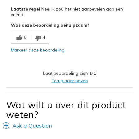
Pluspunten
Laatste regel
Nee, ik zou het niet aanbevelen aan een
Attractive Design
vriend
Was deze beoordeling behulpzaam?
Breathe Well
0
4
Minpunten
Need Break In
Markeer deze beoordeling
Beste toepassingen
Casual Wear
Laat beoordeling zien
1-1
Terug naar boven
Travel
Width
Feels too narrow
Wat wilt u over dit product
Sizing
Feels full size too small
weten?
View On Shoes
Shoes are for Wearing
Ask a Question