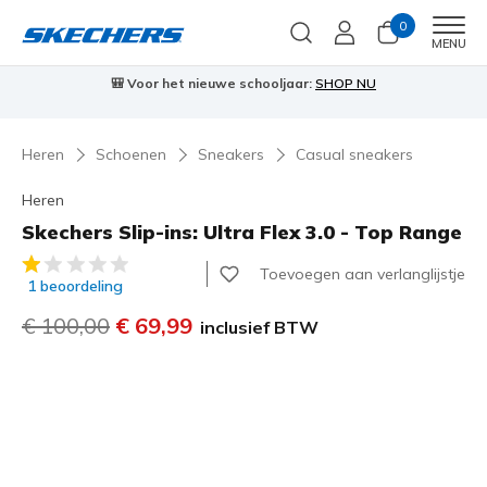
0
Men
MENU
🎒 Voor het nieuwe schooljaar:
SHOP NU
⭐
Skechers
Heren
Schoenen
Sneakers
Casual sneakers
Heren
Skechers Slip-ins: Ultra Flex 3.0 - Top Range
4,2 van de 5 klantbeoordelingen
Toevoegen aan verlanglijstje
1 beoordeling
Prijs verlaagd van
€ 100,00
naar
€ 69,99
inclusief BTW