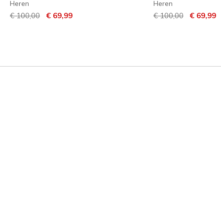
Heren
Heren
Prijs verlaagd van
naar
Prijs verlaagd van
naar
€ 100,00
€ 69,99
€ 100,00
€ 69,99