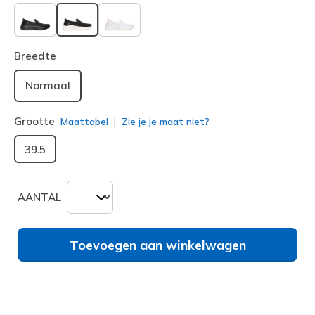
geselecteerd
Breedte
Normaal
Grootte
Maattabel
Zie je je maat niet?
39.5
AANTAL
Toevoegen aan winkelwagen