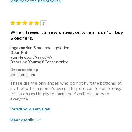
Markeer deze beoordeling
Minpunten
Nothing I love them
5
Beste toepassingen
When I need to new shoes, or when I don't, I buy
Casual Wear
Skechers.
Ingezonden
3 maanden geleden
Width
Feels true to width
Door
Pat
Sizing
van
Newport News, VA
Feels true to size
Describe Yourself
Conservative
View On Shoes
Shoes are for Wearing
Beoordeeld op
skechers.com
These are the only shoes who do not hurt the bottoms of
my feet after a month's wear. They are comfortable, easy
to slip on and highly recommend Skechers shoes to
everyone.
Vertaling weergeven
Meer details
Pluspunten