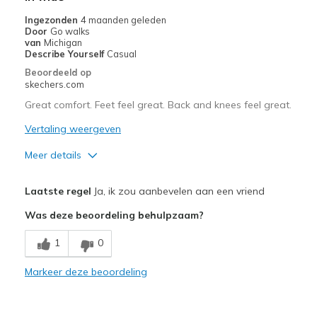
Ingezonden
4 maanden geleden
Door
Go walks
van
Michigan
Describe Yourself
Casual
Beoordeeld op
skechers.com
Great comfort. Feet feel great. Back and knees feel great.
Vertaling weergeven
Meer details
Pluspunten
Laatste regel
Ja, ik zou aanbevelen aan een vriend
Breathe Well
Was deze beoordeling behulpzaam?
Comfortable
1
0
Durable
Markeer deze beoordeling
Beste toepassingen
Casual Wear