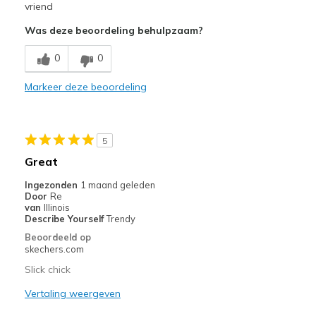
Comfortable
vriend
Was deze beoordeling behulpzaam?
Width
Feels true to width
Sizing
Feels half size too small
0
0
View On Shoes
I'm Into Shoes
Markeer deze beoordeling
5
Great
Ingezonden
1 maand geleden
Door
Re
van
Illinois
Describe Yourself
Trendy
Beoordeeld op
skechers.com
Slick chick
Vertaling weergeven