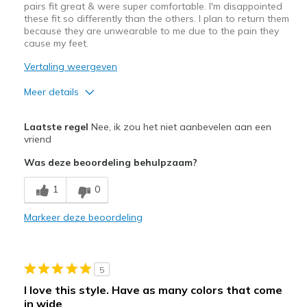
pairs fit great & were super comfortable. I'm disappointed
these fit so differently than the others. I plan to return them
because they are unwearable to me due to the pain they
cause my feet.
Vertaling weergeven
Meer details
Minpunten
Laatste regel
Nee, ik zou het niet aanbevelen aan een
Poor Cushioning
vriend
Was deze beoordeling behulpzaam?
Tighter fit
1
0
Width
Feels too narrow
Sizing
Feels true to size
Markeer deze beoordeling
5
I love this style. Have as many colors that come
in wide