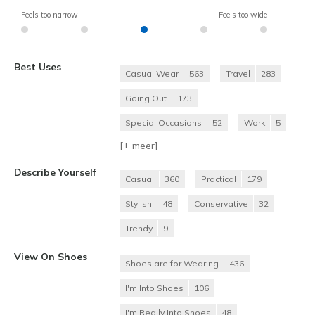
Feels too narrow
Feels too wide
Best Uses
Casual Wear
563
Travel
283
Going Out
173
Special Occasions
52
Work
5
[+
meer
]
Describe Yourself
Casual
360
Practical
179
Stylish
48
Conservative
32
Trendy
9
View On Shoes
Shoes are for Wearing
436
I'm Into Shoes
106
I'm Really Into Shoes
48