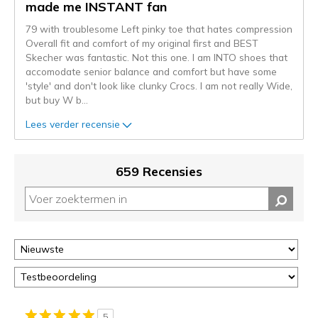
naar
made me INSTANT fan
de
79 with troublesome Left pinky toe that hates compression
niejee
Overall fit and comfort of my original first and BEST
page_id.
Skecher was fantastic. Not this one. I am INTO shoes that
Je
accomodate senior balance and comfort but have some
kunt
'style' and don't look like clunky Crocs. I am not really Wide,
de
but buy W b
...
status
van
Lees verder recensie
je
migratie
controleren
659 Recensies
op
deze
page
of
door
<a
href="javascript:location.href=location.pathname;">hier</a>
de
page
met
5