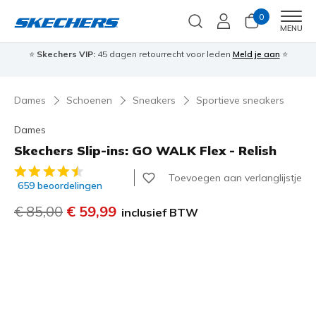
0
Men
MENU
⭐
Skechers VIP:
45 dagen retourrecht voor leden
Meld je aan
⭐
🎁
Dames
Schoenen
Sneakers
Sportieve sneakers
Dames
Skechers Slip-ins: GO WALK Flex - Relish
5 van de 5 klantbeoordelingen
Toevoegen aan verlanglijstje
659 beoordelingen
Prijs verlaagd van
€ 85,00
naar
€ 59,99
inclusief BTW