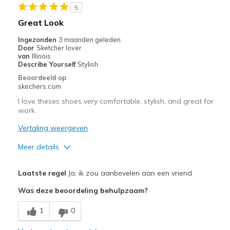
5
Great Look
Ingezonden
3 maanden geleden
Door
Sketcher lover
van
Illinois
Describe Yourself
Stylish
Beoordeeld op
skechers.com
I love theses shoes very comfortable, stylish, and great for
work.
Vertaling weergeven
Meer details
Pluspunten
Laatste regel
Ja, ik zou aanbevelen aan een vriend
Attractive Design
Was deze beoordeling behulpzaam?
Comfortable
1
0
Stylish