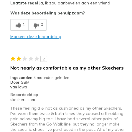
Laatste regel
Ja, ik zou aanbevelen aan een vriend
Attractive Design
Was deze beoordeling behulpzaam?
Comfortable
1
0
Stylish
Markeer deze beoordeling
Beste toepassingen
Casual Wear
2
Going Out
Not nearly as comfortable as my other Skechers
Special Occasions
Ingezonden
4 maanden geleden
Door
SBM
Travel
van
Iowa
Beoordeeld op
Width
Feels true to width
skechers.com
Sizing
Feels true to size
These feel rigid & not as cushioned as my other Skechers.
View On Shoes
Shoes are for Wearing
I've worn them twice & both times they caused a throbbing
pain below my big toe. I have had several other pairs of
Skechers from the Go Walk line, but they no longer make
the specific shoes I've purchased in the past. All of my other