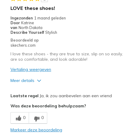
de
LOVE these shoes!
migratiegeschiedenis
van
Ingezonden
1 maand geleden
Door
Katrine
de
van
North Dakota
page_id
Describe Yourself
Stylish
te
Beoordeeld op
bezoeken.
skechers.com
I love these shoes - they are true to size, slip on so easily,
are so comfortable, and look adorable!
Vertaling weergeven
Meer details
Pluspunten
Laatste regel
Ja, ik zou aanbevelen aan een vriend
Attractive Design
Was deze beoordeling behulpzaam?
Breathe Well
0
0
Comfortable
Markeer deze beoordeling