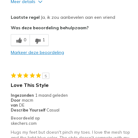
Meer details
Pluspunten
Laatste regel
Ja, ik zou aanbevelen aan een vriend
Attractive Design
Was deze beoordeling behulpzaam?
Breathe Well
0
1
Comfortable
Markeer deze beoordeling
Durable
Stylish
5
Beste toepassingen
Love This Style
Casual Wear
Ingezonden
1 maand geleden
Door
macm
Going Out
van
DE
Describe Yourself
Casual
Special Occasions
Beoordeeld op
skechers.com
Travel
Hugs my feet but doesn't pinch my toes. I love the mesh top
and the light blue color. The style doesn't compete with my