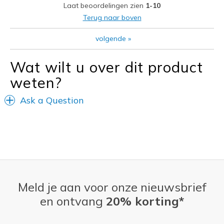
Laat beoordelingen zien
1-10
Travel
Terug naar boven
Width
Feels true to width
volgende
»
Sizing
Feels true to size
View On Shoes
I'm Into Shoes
Wat wilt u over dit product
weten?
Ask a Question
Meld je aan voor onze nieuwsbrief
en ontvang
20% korting*