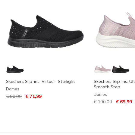
Skechers Slip-ins: Virtue - Starlight
Skechers Slip-ins: Ult
Smooth Step
Dames
Dames
Prijs verlaagd van
naar
€ 90,00
€ 71,99
Prijs verlaagd van
naar
€ 100,00
€ 69,99