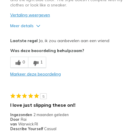
Width
Feels true to width
clothes or look like a sneaker.
Sizing
Feels true to size
Vertaling weergeven
View On Shoes
I'm Really Into Shoes
Meer details
Pluspunten
Laatste regel
Ja, ik zou aanbevelen aan een vriend
Attractive Design
Was deze beoordeling behulpzaam?
Breathe Well
0
1
Comfortable
Markeer deze beoordeling
Durable
Stylish
5
Beste toepassingen
I love just slipping these on!!
Casual Wear
Ingezonden
2 maanden geleden
Door
Rai
Travel
van
Warwick RI
Describe Yourself
Casual