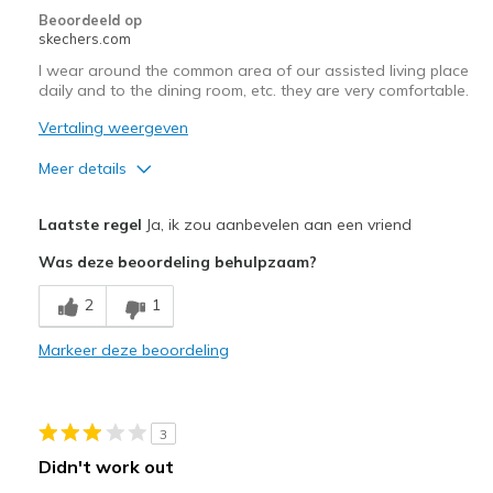
Width
Feels true to width
Beoordeeld op
skechers.com
Sizing
Feels true to size
View On Shoes
Shoes are for Wearing
I wear around the common area of our assisted living place
daily and to the dining room, etc. they are very comfortable.
Vertaling weergeven
Meer details
Pluspunten
Laatste regel
Ja, ik zou aanbevelen aan een vriend
Attractive Design
Was deze beoordeling behulpzaam?
Comfortable
2
1
Durable
Markeer deze beoordeling
Beste toepassingen
Casual Wear
3
Width
Feels true to width
Didn't work out
Sizing
Feels true to size