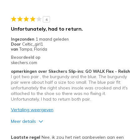
Durable
Stylish
4
Minpunten
Unfortunately, had to return.
Need Break In
Ingezonden
1 maand geleden
Door
Celtic_girl1
Beste toepassingen
van
Tampa, Florida
Beoordeeld op
Casual Wear
skechers.com
Travel
opmerkingen over Skechers Slip-ins: GO WALK Flex - Relish
I got two pair , the burgundy and the blue. The burgundy
pair were about half a size too small. The blue pair fit
Width
Feels true to width
unfortunately the right shoes insole was crooked and it's
Sizing
Feels true to size
attached to the shoe so there was no fixing it.
View On Shoes
Unfortunately, I had to return both pair.
I'm Really Into Shoes
Vertaling weergeven
Meer details
Pluspunten
Laatste regel
Nee, ik zou het niet aanbevelen aan een