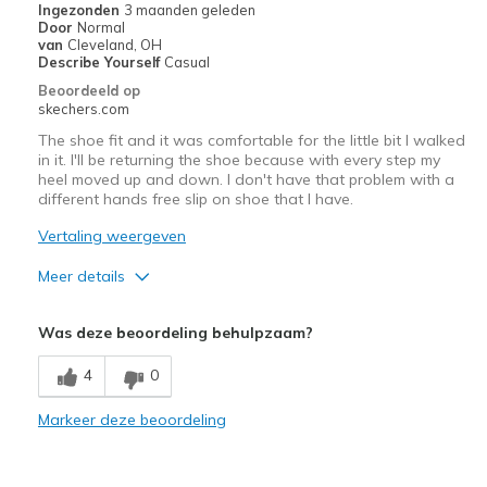
Ingezonden
3 maanden geleden
View On Shoes
Shoes are for Wearing
Door
Normal
van
Cleveland, OH
Describe Yourself
Casual
Beoordeeld op
skechers.com
The shoe fit and it was comfortable for the little bit I walked
in it. I'll be returning the shoe because with every step my
heel moved up and down. I don't have that problem with a
different hands free slip on shoe that I have.
Vertaling weergeven
Meer details
Width
Feels true to width
Was deze beoordeling behulpzaam?
Sizing
Feels true to size
View On Shoes
Shoes are for Wearing
4
0
Markeer deze beoordeling