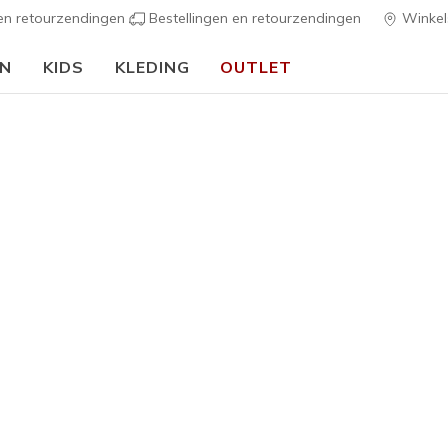
 en retourzendingen
Bestellingen en retourzendingen
Winkel
EN
KIDS
KLEDING
OUTLET
🎒 Voor het nieuwe schooljaar:
SHOP NU
Meisjes
Unicorn 
1
3,9 van de 5 kl
null
inclusi
UITVERKOCH