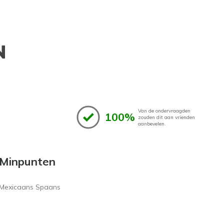
N
Van de ondervraagden
100%
zouden dit aan vrienden
aanbevelen.
Minpunten
Mexicaans Spaans