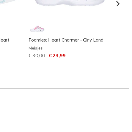
Heart
Foamies: Heart Charmer - Girly Land
UNO Li
Meisjes
Meisje
Prijs verlaagd van
€ 30,00
naar
€ 23,99
Prijs 
€ 45,