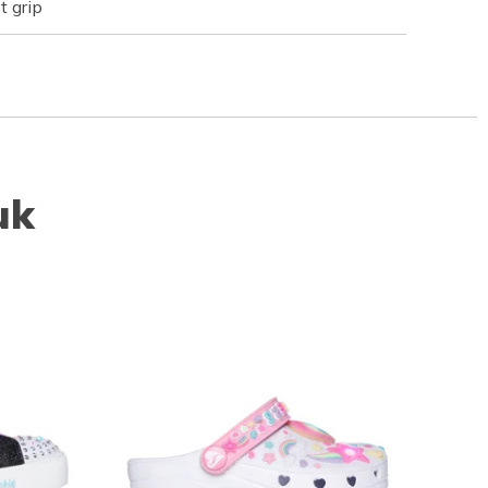
t grip
uk