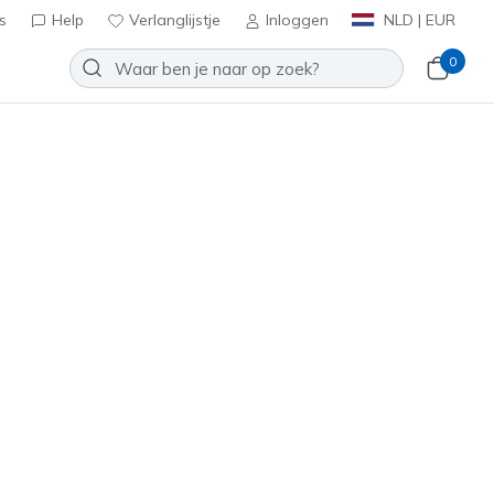
s
Help
Verlanglijstje
Inloggen
NLD | EUR
0
Dreams Sandal - Dreamy Unicorns
Toevoegen aan verlanglijstje
 beoordeling
antbeoordelingen
ef BTW
T