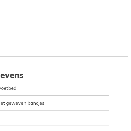
evens
voetbed
et geweven bandjes