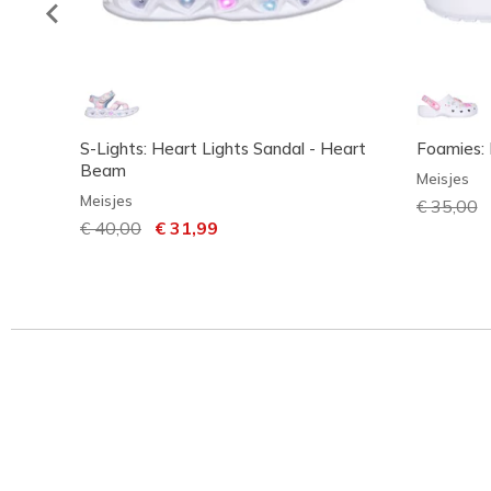
S-Lights: Heart Lights Sandal - Heart
Foamies: 
Beam
Meisjes
Meisjes
Prijs ver
€ 35,00
n
Prijs verlaagd van
€ 40,00
naar
€ 31,99