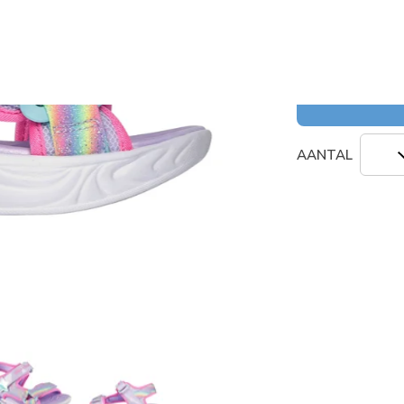
Kleur
(#
30310
AANTAL