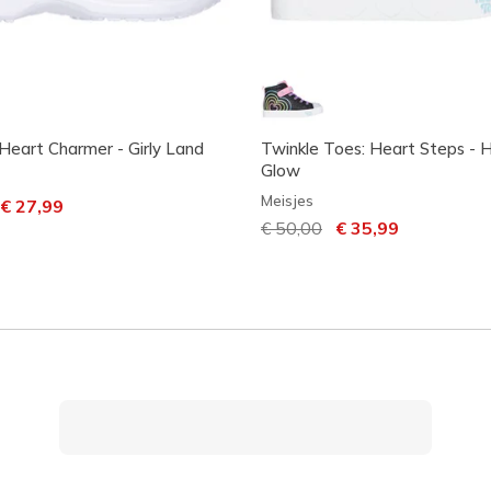
Heart Charmer - Girly Land
Twinkle Toes: Heart Steps - 
Glow
Meisjes
laagd van
aar
€ 27,99
Prijs verlaagd van
€ 50,00
naar
€ 35,99