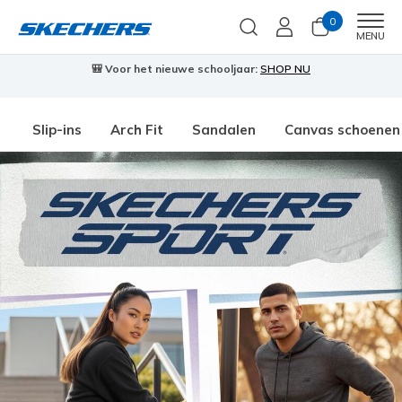
0
Men
MENU
🎒 Voor het nieuwe schooljaar:
SHOP NU
Slip-ins
Arch Fit
Sandalen
Canvas schoenen