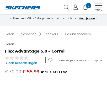
0
Men
MENU
⭐
Skechers VIP:
45 dagen retourrecht voor leden
Meld je aan
⭐
🎁
Heren
Schoenen
Sneakers
Casual sneakers
Heren
Flex Advantage 5.0 - Correl
4,4 van de 5 klantbeoordelingen
Toevoegen aan verlanglijstje
Geen beoordelingen
Prijs verlaagd van
€ 70,00
naar
€ 55,99
inclusief BTW