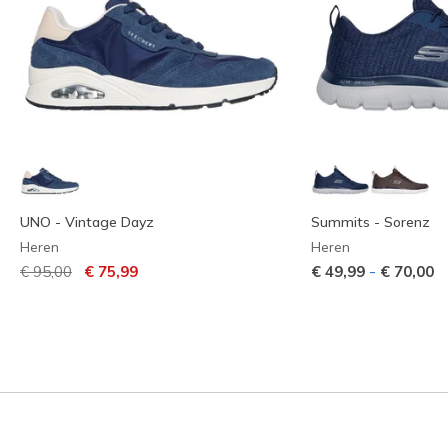
UNO - Vintage Dayz
Summits - Sorenz
Heren
Heren
Prijs verlaagd van
naar
-
€ 95,00
€ 75,99
€ 49,99
€ 70,00