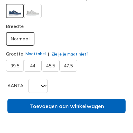
geselecteerd
Breedte
Normaal
Grootte
Maattabel
Zie je je maat niet?
39.5
44
45.5
47.5
AANTAL
Toevoegen aan winkelwagen