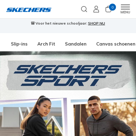
0
Men
MENU
🎒 Voor het nieuwe schooljaar:
SHOP NU
Slip-ins
Arch Fit
Sandalen
Canvas schoenen