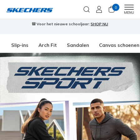
0
Men
MENU
🎒 Voor het nieuwe schooljaar:
SHOP NU
Slip-ins
Arch Fit
Sandalen
Canvas schoenen