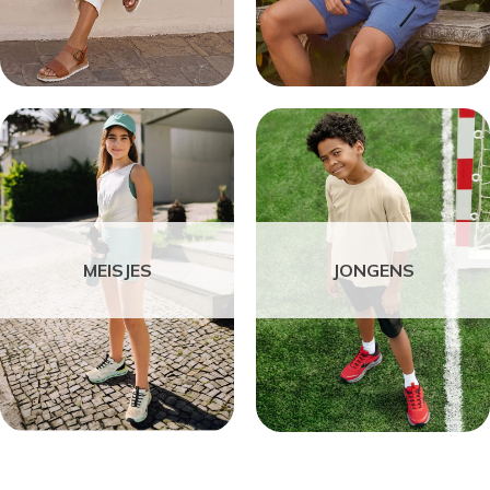
MEISJES
JONGENS