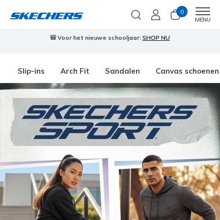
0
Men
MENU
🎒 Voor het nieuwe schooljaar:
SHOP NU
Slip-ins
Arch Fit
Sandalen
Canvas schoenen