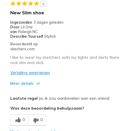
page
5
met
New Slim shoe
de
Ingezonden
3 dagen geleden
migratiegeschiedenis
Door
Lil One
van
van
Raleigh NC
de
Describe Yourself
Stylish
page_id
Beoordeeld op
te
skechers.com
bezoeken.
I like to wear my sketchers with my tights and skirts there
real slim and slick.
Vertaling weergeven
Meer details
Pluspunten
Laatste regel
Ja, ik zou aanbevelen aan een vriend
Attractive Design
Was deze beoordeling behulpzaam?
Breathe Well
0
0
Comfortable