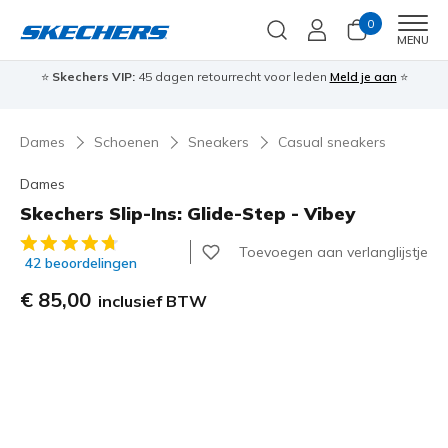
0
Men
MENU
⭐
Skechers VIP:
45 dagen retourrecht voor leden
Meld je aan
⭐
🎁
Dames
Schoenen
Sneakers
Casual sneakers
Dames
Skechers Slip-Ins: Glide-Step - Vibey
4,3 van de 5 klantbeoordelingen
Toevoegen aan verlanglijstje
42 beoordelingen
€ 85,00
inclusief BTW