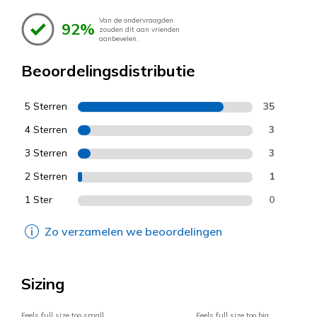
Van de ondervraagden
92%
zouden dit aan vrienden
aanbevelen.
Beoordelingsdistributie
5 Sterren
35
4 Sterren
3
3 Sterren
3
2 Sterren
1
1 Ster
0
Zo verzamelen we beoordelingen
Sizing
Feels full size too small
Feels full size too big