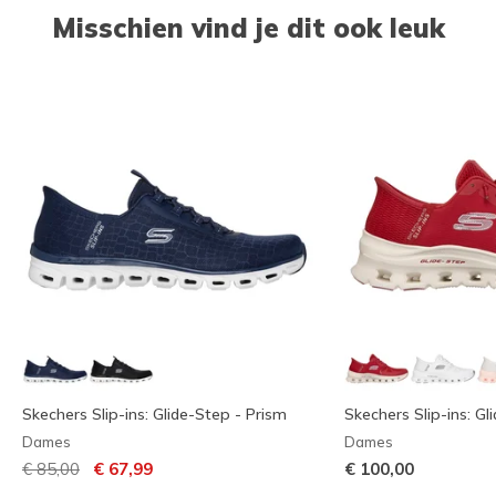
Misschien vind je dit ook leuk
Skechers Slip-ins: Glide-Step - Prism
Skechers Slip-ins: Gl
Dames
Dames
Prijs verlaagd van
naar
€ 85,00
€ 67,99
€ 100,00