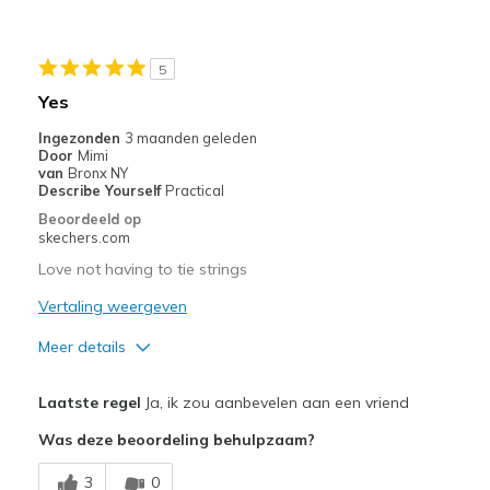
Stylish
Beste toepassingen
5
Casual Wear
Yes
Width
Feels true to width
Ingezonden
3 maanden geleden
Door
Mimi
Sizing
Feels true to size
van
Bronx NY
View On Shoes
I'm Really Into Shoes
Describe Yourself
Practical
Beoordeeld op
skechers.com
Love not having to tie strings
Vertaling weergeven
Meer details
Pluspunten
Laatste regel
Ja, ik zou aanbevelen aan een vriend
Attractive Design
Was deze beoordeling behulpzaam?
Breathe Well
3
0