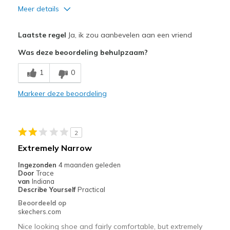
Meer details
Pluspunten
Laatste regel
Ja, ik zou aanbevelen aan een vriend
Attractive Design
Was deze beoordeling behulpzaam?
Comfortable
1
0
Stylish
Markeer deze beoordeling
Beste toepassingen
Casual Wear
2
Travel
Extremely Narrow
Width
Feels true to width
Ingezonden
4 maanden geleden
Door
Trace
Sizing
Feels true to size
van
Indiana
View On Shoes
Shoes are for Wearing
Describe Yourself
Practical
Beoordeeld op
skechers.com
Nice looking shoe and fairly comfortable, but extremely