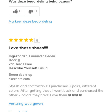
Was deze beoordeling behulpzaam?
Breathe Well
0
0
Comfortable
Markeer deze beoordeling
Durable
Stylish
5
Beste toepassingen
Love these shoes!!!!
Casual Wear
Ingezonden
1 maand geleden
Door
JJ
Travel
van
Tennessee
Describe Yourself
Casual
Width
Feels true to width
Beoordeeld op
skechers.com
Sizing
Feels true to size
View On Shoes
Shoes are for Wearing
Stylish and comfortable! I purchased 2 pairs, different
colors. After getting these I went back and purchased the
other 2 colors they have! Love them ❤️❤️❤️❤️
Vertaling weergeven