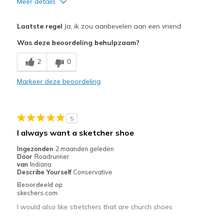
Meer details
Pluspunten
Laatste regel
Ja, ik zou aanbevelen aan een vriend
Attractive Design
Was deze beoordeling behulpzaam?
Breathe Well
2
0
Comfortable
Markeer deze beoordeling
Durable
Stylish
5
Beste toepassingen
I always want a sketcher shoe
Casual Wear
Ingezonden
2 maanden geleden
Door
Roadrunner
Width
Feels true to width
van
Indiana
Describe Yourself
Conservative
Sizing
Feels true to size
Beoordeeld op
skechers.com
I would also like stretchers that are church shoes