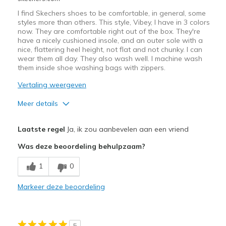
I find Skechers shoes to be comfortable, in general, some
styles more than others. This style, Vibey, I have in 3 colors
now. They are comfortable right out of the box. They're
have a nicely cushioned insole, and an outer sole with a
nice, flattering heel height, not flat and not chunky. I can
wear them all day. They also wash well. I machine wash
them inside shoe washing bags with zippers.
Vertaling weergeven
Meer details
Pluspunten
Laatste regel
Ja, ik zou aanbevelen aan een vriend
Attractive Design
Was deze beoordeling behulpzaam?
Breathe Well
1
0
Comfortable
Markeer deze beoordeling
Durable
Stylish
5