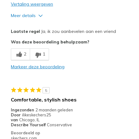
Vertaling weergeven
Meer details
Pluspunten
Laatste regel
Ja, ik zou aanbevelen aan een vriend
Attractive Design
Was deze beoordeling behulpzaam?
Minpunten
2
1
I we like more selections in wide width
Markeer deze beoordeling
Beste toepassingen
Casual Wear
5
Special Occasions
Comfortable, stylish shoes
Width
Feels true to width
Ingezonden
2 maanden geleden
Sizing
Feels true to size
Door
ilikeskechers25
van
Chicago, IL
View On Shoes
I'm Really Into Shoes
Describe Yourself
Conservative
Beoordeeld op
skechers.com