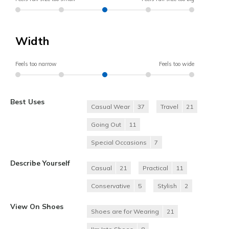
Width
Feels too narrow
Feels too wide
Best Uses
Casual Wear
37
Travel
21
Going Out
11
Special Occasions
7
Describe Yourself
Casual
21
Practical
11
Conservative
5
Stylish
2
View On Shoes
Shoes are for Wearing
21