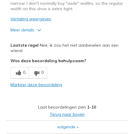
narrow. I don't normally buy "wide" widths, so the regular
width on this shoe is extra tight.
Vertaling weergeven
Meer details
Pluspunten
Laatste regel
Nee, ik zou het niet aanbevelen aan een
Attractive Design
vriend
Was deze beoordeling behulpzaam?
Comfortable
0
0
Minpunten
Need Break In
Markeer deze beoordeling
Width
Feels too narrow
Sizing
Feels true to size
Laat beoordelingen zien
1-10
View On Shoes
Shoes are for Wearing
Terug naar boven
volgende
»