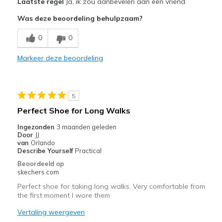
Laatste regel
Ja, ik zou aanbevelen aan een vriend
Breathe Well
Was deze beoordeling behulpzaam?
Comfortable
0
0
Durable
Markeer deze beoordeling
Minpunten
Poor Cushioning
5
Beste toepassingen
Perfect Shoe for Long Walks
Casual Wear
Ingezonden
3 maanden geleden
Door
JJ
Width
Feels true to width
van
Orlando
Describe Yourself
Practical
Sizing
Feels true to size
Beoordeeld op
View On Shoes
Shoes are for Wearing
skechers.com
Perfect shoe for taking long walks. Very comfortable from
the first moment I wore them
Vertaling weergeven