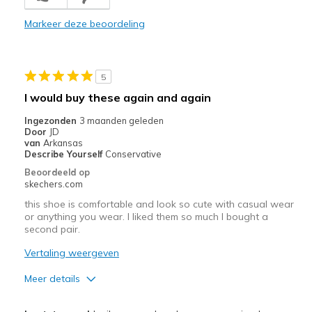
Comfortable
Markeer deze beoordeling
Durable
Stylish
5
Beste toepassingen
I would buy these again and again
Casual Wear
Ingezonden
3 maanden geleden
Door
JD
Going Out
van
Arkansas
Describe Yourself
Conservative
Special Occasions
Beoordeeld op
skechers.com
Travel
this shoe is comfortable and look so cute with casual wear
or anything you wear. I liked them so much I bought a
Width
Feels true to width
second pair.
Sizing
Feels true to size
Vertaling weergeven
View On Shoes
I'm Really Into Shoes
Meer details
Pluspunten