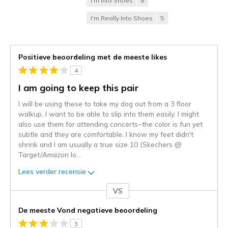
I'm Into Shoes
8
I'm Really Into Shoes
5
Positieve beoordeling met de meeste likes
4
I am going to keep this pair
I will be using these to take my dog out from a 3 floor
walkup. I want to be able to slip into them easily. I might
also use them for attending concerts~the color is fun yet
subtle and they are comfortable. I know my feet didn't
shrink and I am usually a true size 10 (Skechers @
Target/Amazon lo
...
Lees verder recensie
VS
Je
content
De meeste Vond negatieve beoordeling
wordt
3
momenteel