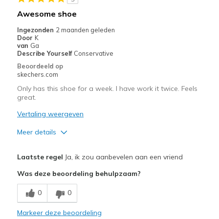
Beste toepassingen
Awesome shoe
Casual Wear
Ingezonden
2 maanden geleden
Door
K
Travel
van
Ga
Describe Yourself
Conservative
Width
Feels true to width
Beoordeeld op
skechers.com
Sizing
Feels true to size
View On Shoes
Shoes are for Wearing
Only has this shoe for a week. I have work it twice. Feels
great.
Vertaling weergeven
Meer details
Pluspunten
Laatste regel
Ja, ik zou aanbevelen aan een vriend
Attractive Design
Was deze beoordeling behulpzaam?
Breathe Well
0
0
Comfortable
Markeer deze beoordeling