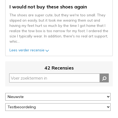
gemigreerd
I would not buy these shoes again
naar
The shoes are super cute, but they we're too small. They
de
slipped on easily, but it took me wearing them out and
niejee
having my feet hurt so much by the time I got home that I
page_id.
realize the tow box is too narrow for my foot. I ordered the
Je
size I typically wear. In addition, there's no real art support,
kunt
whic
...
de
status
Lees verder recensie
van
je
migratie
42 Recensies
controleren
op
deze
page
of
door
<a
href="javascript:location.href=location.pathname;">hier</a>
de