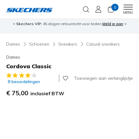
0
Men
MENU
⭐
Skechers VIP:
45 dagen retourrecht voor leden
Meld je aan
⭐
🎁
Dames
Schoenen
Sneakers
Casual sneakers
Dames
Cordova Classic
3,6 van de 5 klantbeoordelingen
Toevoegen aan verlanglijstje
8 beoordelingen
€ 75,00
inclusief BTW