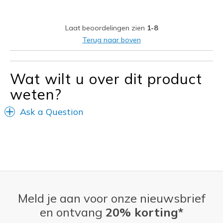
Stylish
Laat beoordelingen zien
1-8
Beste toepassingen
Terug naar boven
Casual Wear
Wat wilt u over dit product
Width
Feels true to width
Sizing
Feels true to size
weten?
View On Shoes
I'm Into Shoes
Ask a Question
Meld je aan voor onze nieuwsbrief
en ontvang
20% korting*