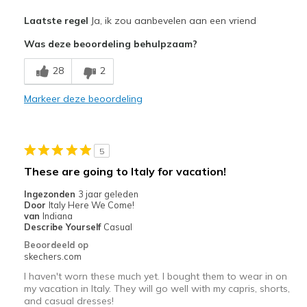
Pluspunten
Laatste regel
Ja, ik zou aanbevelen aan een vriend
Attractive Design
Was deze beoordeling behulpzaam?
Durable
28
2
Stylish
Markeer deze beoordeling
Minpunten
Poor Cushioning
5
Beste toepassingen
These are going to Italy for vacation!
Casual Wear
Ingezonden
3 jaar geleden
Door
Italy Here We Come!
Travel
van
Indiana
Describe Yourself
Casual
Width
Feels true to width
Beoordeeld op
Sizing
Feels half size too big
skechers.com
View On Shoes
I'm Into Shoes
I haven't worn these much yet. I bought them to wear in on
my vacation in Italy. They will go well with my capris, shorts,
and casual dresses!