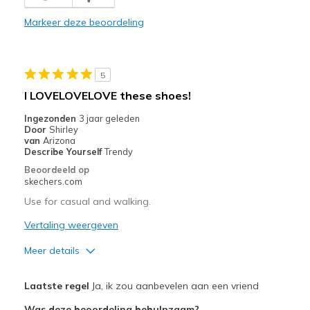
Markeer deze beoordeling
5
I LOVELOVELOVE these shoes!
Ingezonden
3 jaar geleden
Door
Shirley
van
Arizona
Describe Yourself
Trendy
Beoordeeld op
skechers.com
Use for casual and walking.
Vertaling weergeven
Meer details
Pluspunten
Laatste regel
Ja, ik zou aanbevelen aan een vriend
Attractive Design
Was deze beoordeling behulpzaam?