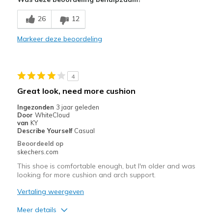
Breathe Well
26
12
Comfortable
Markeer deze beoordeling
Durable
Stylish
4
Beste toepassingen
Great look, need more cushion
Casual Wear
Ingezonden
3 jaar geleden
Door
WhiteCloud
Travel
van
KY
Describe Yourself
Casual
Width
Feels true to width
Beoordeeld op
skechers.com
Sizing
Feels true to size
View On Shoes
I'm Into Shoes
This shoe is comfortable enough, but I'm older and was
looking for more cushion and arch support.
Vertaling weergeven
Meer details