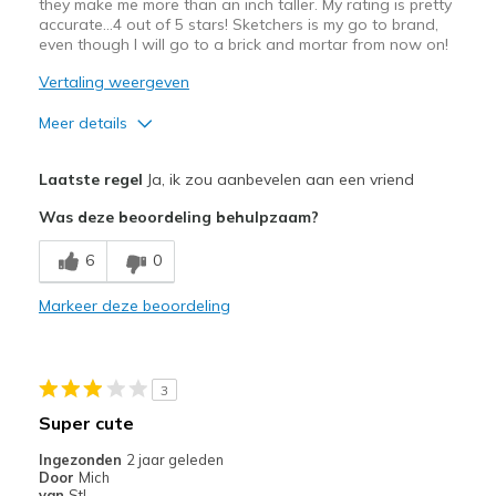
they make me more than an inch taller. My rating is pretty
accurate...4 out of 5 stars! Sketchers is my go to brand,
even though I will go to a brick and mortar from now on!
Vertaling weergeven
Meer details
Pluspunten
Laatste regel
Ja, ik zou aanbevelen aan een vriend
Attractive Design
Was deze beoordeling behulpzaam?
Durable
6
0
Makes you taller!
Markeer deze beoordeling
Stylish
Minpunten
3
Need Break In
Super cute
Poor Cushioning
Ingezonden
2 jaar geleden
Door
Mich
Beste toepassingen
van
Stl