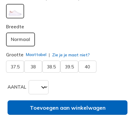
geselecteerd
Breedte
Normaal
Grootte
Maattabel
Zie je je maat niet?
37.5
38
38.5
39.5
40
AANTAL
Toevoegen aan winkelwagen