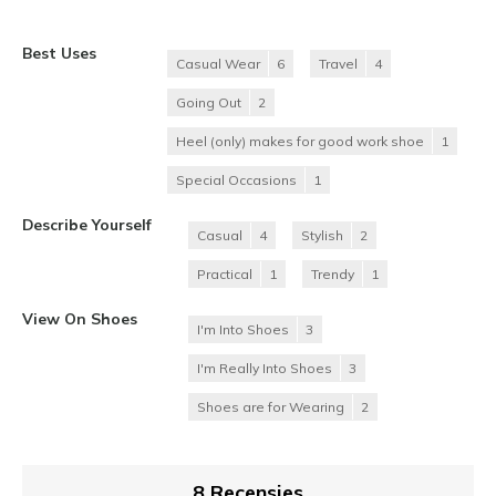
Best Uses
Casual Wear
6
Travel
4
Going Out
2
Heel (only) makes for good work shoe
1
Special Occasions
1
Describe Yourself
Casual
4
Stylish
2
Practical
1
Trendy
1
View On Shoes
I'm Into Shoes
3
I'm Really Into Shoes
3
Shoes are for Wearing
2
8 Recensies