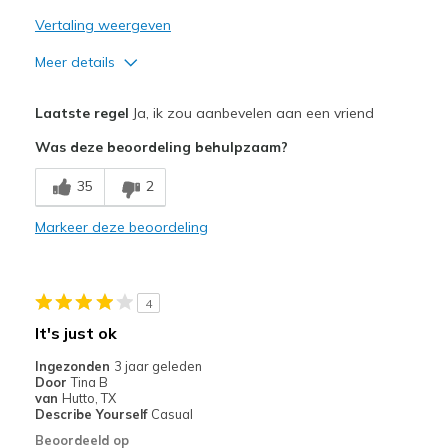
Vertaling weergeven
Meer details
Pluspunten
Laatste regel
Ja, ik zou aanbevelen aan een vriend
Attractive Design
Was deze beoordeling behulpzaam?
Breathe Well
35
2
Comfortable
Markeer deze beoordeling
Stylish
Beste toepassingen
4
Casual Wear
It's just ok
Travel
Ingezonden
3 jaar geleden
Door
Tina B
Width
Feels true to width
van
Hutto, TX
Describe Yourself
Casual
Sizing
Feels true to size
Beoordeeld op
View On Shoes
Shoes are for Wearing