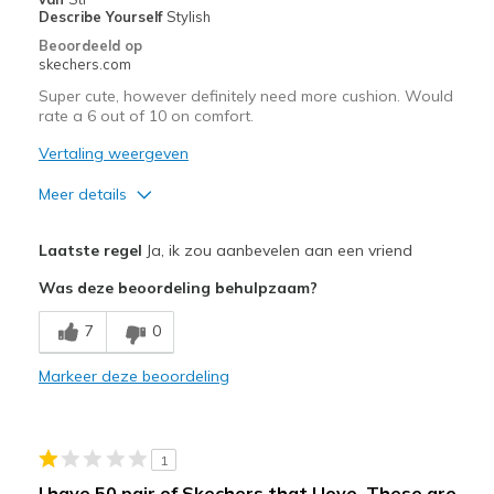
Describe Yourself
Stylish
Casual Wear
Beoordeeld op
skechers.com
Going Out
Super cute, however definitely need more cushion. Would
Heel (only) makes for good work shoe
rate a 6 out of 10 on comfort.
Vertaling weergeven
Width
Feels true to width
Sizing
Feels true to size
Meer details
View On Shoes
Shoes are for Wearing
Pluspunten
Laatste regel
Ja, ik zou aanbevelen aan een vriend
Attractive Design
Was deze beoordeling behulpzaam?
Durable
7
0
Stylish
Markeer deze beoordeling
Minpunten
Poor Cushioning
1
Beste toepassingen
I have 50 pair of Skechers that I love. These are