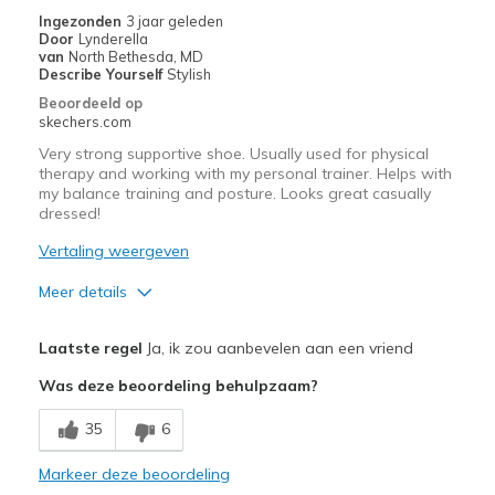
View On Shoes
I'm Really Into Shoes
Ingezonden
3 jaar geleden
Door
Lynderella
van
North Bethesda, MD
Describe Yourself
Stylish
Beoordeeld op
skechers.com
Very strong supportive shoe. Usually used for physical
therapy and working with my personal trainer. Helps with
my balance training and posture. Looks great casually
dressed!
Vertaling weergeven
Meer details
Pluspunten
Laatste regel
Ja, ik zou aanbevelen aan een vriend
Attractive Design
Was deze beoordeling behulpzaam?
Breathe Well
35
6
Comfortable
Markeer deze beoordeling
Durable