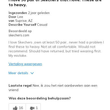
Casual Wear
to heavy.
Ingezonden
2 jaar geleden
Going Out
Door
Lee
van
Suprise, AZ
Travel
Describe Yourself
Casual
Beoordeeld op
Width
Feels true to width
skechers.com
Sizing
Feels true to size
I love Skechers ,own at least 50 pair.. never had a problem I
View On Shoes
I'm Really Into Shoes
find these to heavy. Not at all comfortable. Would not
recommend. Should have returned, but tried wearing first.
My mistake.
Vertaling weergeven
Meer details
Minpunten
Laatste regel
Nee, ik zou het niet aanbevelen aan een
Poor Cushioning
vriend
Was deze beoordeling behulpzaam?
View On Shoes
I'm Really Into Shoes
16
1