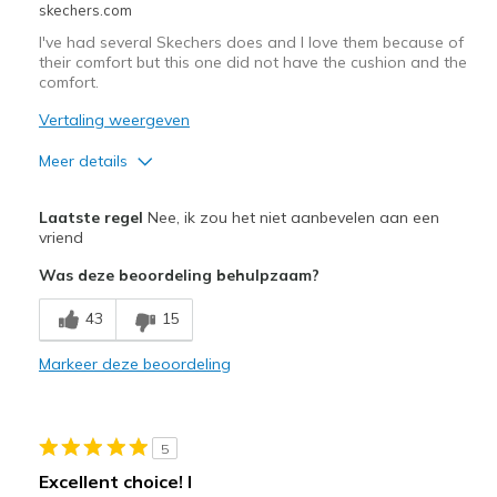
skechers.com
I've had several Skechers does and I love them because of
their comfort but this one did not have the cushion and the
comfort.
Vertaling weergeven
Meer details
Pluspunten
Laatste regel
Nee, ik zou het niet aanbevelen aan een
Attractive Design
vriend
Was deze beoordeling behulpzaam?
Minpunten
Poor Cushioning
43
15
Beste toepassingen
Markeer deze beoordeling
Special Occasions
Width
Feels true to width
5
Sizing
Feels true to size
Excellent choice! I